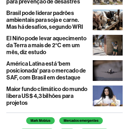
para prevenção de desastres
Brasil pode liderar padrões
ambientais para soja e carne.
Mas há desafios, segundo WRI
El Niño pode levar aquecimento
da Terra a mais de 2°C em um
mês, diz estudo
América Latina está ‘bem
posicionada' para o mercado de
SAF, com Brasil em destaque
Maior fundo climático do mundo
libera US$ 4,3 bilhões para
projetos
Temas deste artigo
Mark Mobius
Mercados emergentes