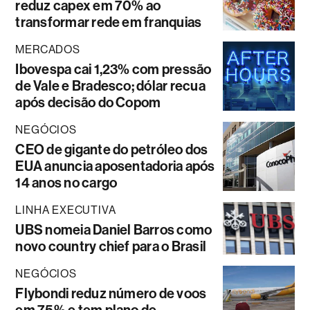
reduz capex em 70% ao
transformar rede em franquias
MERCADOS
Ibovespa cai 1,23% com pressão
de Vale e Bradesco; dólar recua
após decisão do Copom
NEGÓCIOS
CEO de gigante do petróleo dos
EUA anuncia aposentadoria após
14 anos no cargo
LINHA EXECUTIVA
UBS nomeia Daniel Barros como
novo country chief para o Brasil
NEGÓCIOS
Flybondi reduz número de voos
em 75% e tem plano de