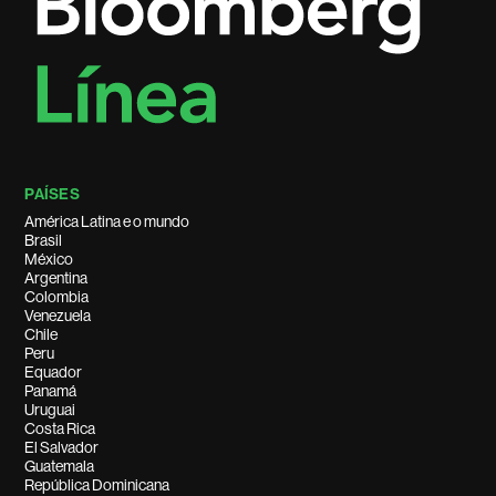
PAÍSES
América Latina e o mundo
Brasil
México
Argentina
Colombia
Venezuela
Chile
Peru
Equador
Panamá
Uruguai
Costa Rica
El Salvador
Guatemala
República Dominicana