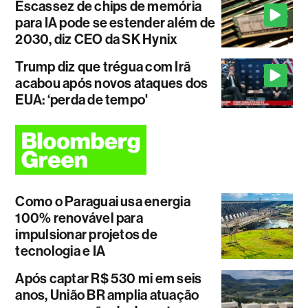
Escassez de chips de memória
para IA pode se estender além de
2030, diz CEO da SK Hynix
Trump diz que trégua com Irã
acabou após novos ataques dos
EUA: ‘perda de tempo'
Como o Paraguai usa energia
100% renovável para
impulsionar projetos de
tecnologia e IA
Após captar R$ 530 mi em seis
anos, União BR amplia atuação