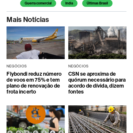
Guerra comercial
India
Últimas Brasil
Mais Notícias
NEGÓCIOS
NEGÓCIOS
Flybondi reduz número
CSN se aproxima de
de voos em 75% e tem
quórum necessário para
plano de renovação de
acordo de dívida, dizem
frota incerto
fontes