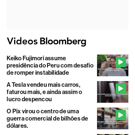
Keiko Fujimori assume
presidência do Peru com desafio
de romper instabilidade
A Tesla vendeu mais carros,
faturou mais, e ainda assim o
lucro despencou
O Pix virou o centro de uma
guerra comercial de bilhões de
dólares.