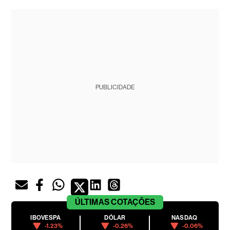
PUBLICIDADE
ÚLTIMAS
COTAÇÕES
IBOVESPA
DÓLAR
NASDAQ
-1.23%
-0.26%
-0.06%