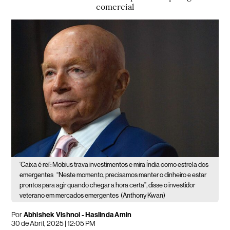
comercial
‘Caixa é rei’: Mobius trava investimentos e mira Índia como estrela dos
emergentes
“Neste momento, precisamos manter o dinheiro e estar
prontos para agir quando chegar a hora certa”, disse o investidor
veterano em mercados emergentes
(Anthony Kwan)
Por
Abhishek Vishnoi - Haslinda Amin
30 de Abril, 2025 | 12:05 PM