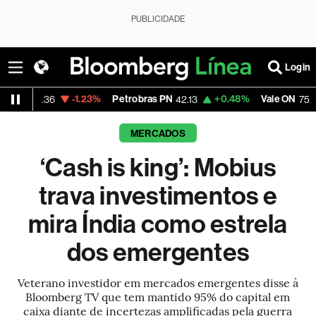
PUBLICIDADE
Login
-1.23%
Petrobras PN
+0.48%
Vale ON
-1.66
6
42.13
75.39
MERCADOS
‘Cash is king’: Mobius
trava investimentos e
mira Índia como estrela
dos emergentes
Veterano investidor em mercados emergentes disse à
Bloomberg TV que tem mantido 95% do capital em
caixa diante de incertezas amplificadas pela guerra