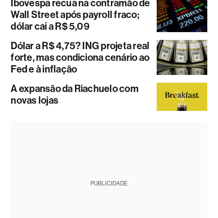
Ibovespa recua na contramão de
Wall Street após payroll fraco;
dólar cai a R$ 5,09
Dólar a R$ 4,75? ING projeta real
forte, mas condiciona cenário ao
Fed e à inflação
A expansão da Riachuelo com
novas lojas
PUBLICIDADE