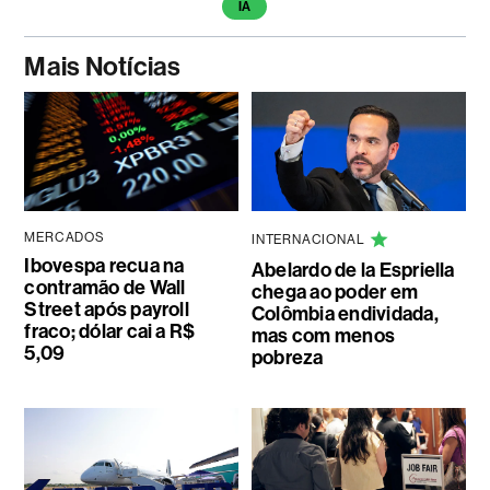
IA
Mais Notícias
MERCADOS
INTERNACIONAL
Ibovespa recua na
Abelardo de la Espriella
contramão de Wall
chega ao poder em
Street após payroll
Colômbia endividada,
fraco; dólar cai a R$
mas com menos
5,09
pobreza