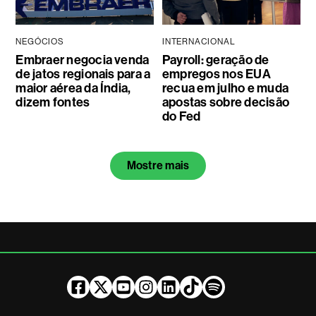
NEGÓCIOS
INTERNACIONAL
Embraer negocia venda
Payroll: geração de
de jatos regionais para a
empregos nos EUA
maior aérea da Índia,
recua em julho e muda
dizem fontes
apostas sobre decisão
do Fed
Mostre mais