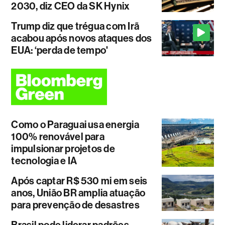
2030, diz CEO da SK Hynix
Trump diz que trégua com Irã
acabou após novos ataques dos
EUA: ‘perda de tempo'
Como o Paraguai usa energia
100% renovável para
impulsionar projetos de
tecnologia e IA
Após captar R$ 530 mi em seis
anos, União BR amplia atuação
para prevenção de desastres
Brasil pode liderar padrões