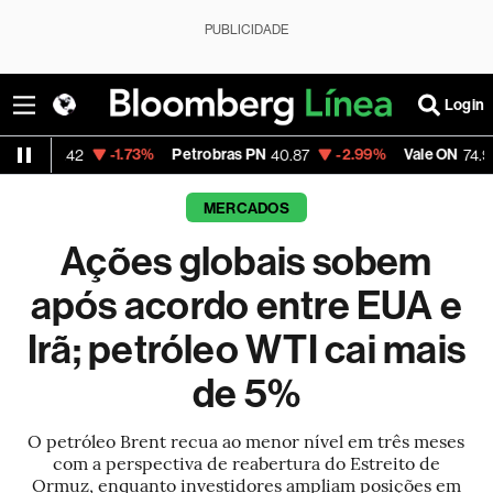
PUBLICIDADE
Login
-1.73%
Petrobras PN
-2.99%
Vale ON
-0.56
2
40.87
74.97
MERCADOS
Ações globais sobem
após acordo entre EUA e
Irã; petróleo WTI cai mais
de 5%
O petróleo Brent recua ao menor nível em três meses
com a perspectiva de reabertura do Estreito de
Ormuz, enquanto investidores ampliam posições em