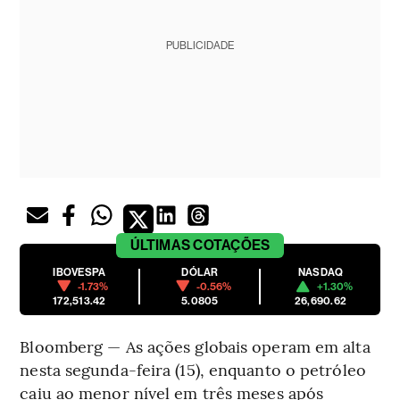
PUBLICIDADE
ÚLTIMAS
COTAÇÕES
IBOVESPA
DÓLAR
NASDAQ
-1.73%
-0.56%
+1.30%
172,513.42
5.0805
26,690.62
Bloomberg — As ações globais operam em alta
nesta segunda-feira (15), enquanto o petróleo
caiu ao menor nível em três meses após