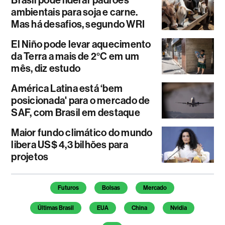
ambientais para soja e carne.
Mas há desafios, segundo WRI
El Niño pode levar aquecimento
da Terra a mais de 2°C em um
mês, diz estudo
América Latina está ‘bem
posicionada' para o mercado de
SAF, com Brasil em destaque
Maior fundo climático do mundo
libera US$ 4,3 bilhões para
projetos
Temas deste artigo
Futuros
Bolsas
Mercado
Últimas Brasil
EUA
China
Nvidia