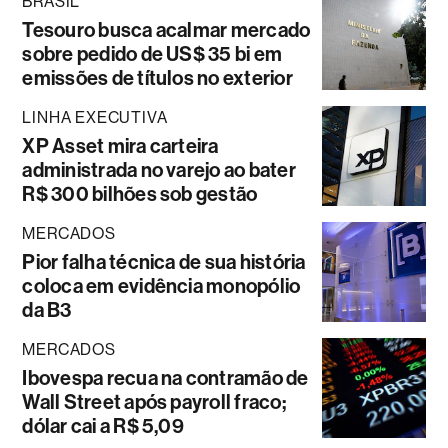
BRASIL
Tesouro busca acalmar mercado
sobre pedido de US$ 35 bi em
emissões de títulos no exterior
LINHA EXECUTIVA
XP Asset mira carteira
administrada no varejo ao bater
R$ 300 bilhões sob gestão
MERCADOS
Pior falha técnica de sua história
coloca em evidência monopólio
da B3
MERCADOS
Ibovespa recua na contramão de
Wall Street após payroll fraco;
dólar cai a R$ 5,09