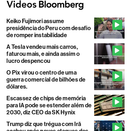
Keiko Fujimori assume
presidência do Peru com desafio
de romper instabilidade
A Tesla vendeu mais carros,
faturou mais, e ainda assim o
lucro despencou
O Pix virou o centro de uma
guerra comercial de bilhões de
dólares.
Escassez de chips de memória
para IA pode se estender além de
2030, diz CEO da SK Hynix
Trump diz que trégua com Irã
acabou após novos ataques dos