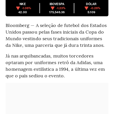
NKE
IBOVESPA
DÓLAR
-1.06%
-1.23%
-0.26%
42.00
175,546.36
5.109
Bloomberg — A seleção de futebol dos Estados
Unidos passou pelas fases iniciais da Copa do
Mundo vestindo seus tradicionais uniformes
da Nike, uma parceria que já dura trinta anos.
Já nas arquibancadas, muitos torcedores
optaram por uniformes retrô da Adidas, uma
homenagem estilística a 1994, a última vez em
que o país sediou o evento.