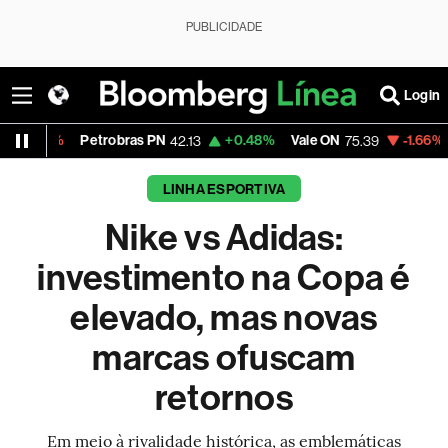
PUBLICIDADE
Login
etrobras PN
+0.48%
Vale ON
-1.66%
Itaú PN
42.13
75.39
41.8
LINHA ESPORTIVA
Nike vs Adidas:
investimento na Copa é
elevado, mas novas
marcas ofuscam
retornos
Em meio à rivalidade histórica, as emblemáticas