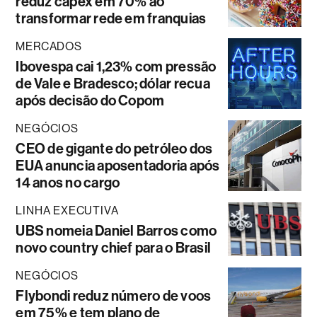
reduz capex em 70% ao
transformar rede em franquias
MERCADOS
Ibovespa cai 1,23% com pressão
de Vale e Bradesco; dólar recua
após decisão do Copom
NEGÓCIOS
CEO de gigante do petróleo dos
EUA anuncia aposentadoria após
14 anos no cargo
LINHA EXECUTIVA
UBS nomeia Daniel Barros como
novo country chief para o Brasil
NEGÓCIOS
Flybondi reduz número de voos
em 75% e tem plano de