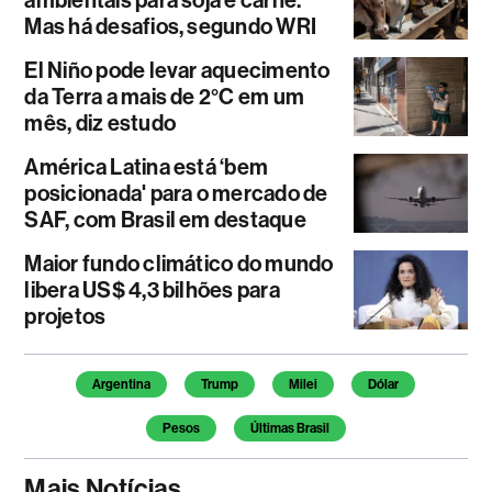
ambientais para soja e carne.
Mas há desafios, segundo WRI
El Niño pode levar aquecimento
da Terra a mais de 2°C em um
mês, diz estudo
América Latina está ‘bem
posicionada' para o mercado de
SAF, com Brasil em destaque
Maior fundo climático do mundo
libera US$ 4,3 bilhões para
projetos
Temas deste artigo
Argentina
Trump
Milei
Dólar
Pesos
Últimas Brasil
Mais Notícias