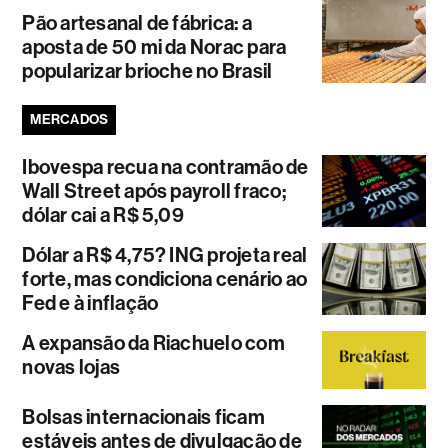
Pão artesanal de fábrica: a
aposta de 50 mi da Norac para
popularizar brioche no Brasil
MERCADOS
Ibovespa recua na contramão de
Wall Street após payroll fraco;
dólar cai a R$ 5,09
Dólar a R$ 4,75? ING projeta real
forte, mas condiciona cenário ao
Fed e à inflação
A expansão da Riachuelo com
novas lojas
Bolsas internacionais ficam
estáveis antes de divulgação de