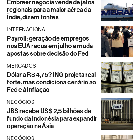
Embraer negocia venda de jatos
regionais para a maior aérea da
Índia, dizem fontes
INTERNACIONAL
Payroll: geração de empregos
nos EUA recua em julho e muda
apostas sobre decisão do Fed
MERCADOS
Dólar a R$ 4,75? ING projeta real
forte, mas condiciona cenário ao
Fed e à inflação
NEGÓCIOS
JBS recebe US$ 2,5 bilhões de
fundo da Indonésia para expandir
operação na Ásia
NEGÓCIOS