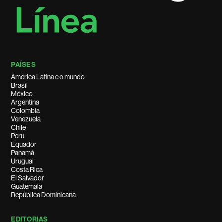
PAÍSES
América Latina e o mundo
Brasil
México
Argentina
Colombia
Venezuela
Chile
Peru
Equador
Panamá
Uruguai
Costa Rica
El Salvador
Guatemala
República Dominicana
EDITORIAS