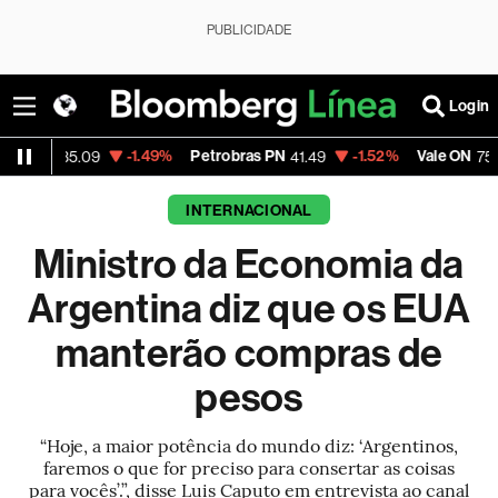
PUBLICIDADE
Login
-1.49%
Petrobras PN
-1.52%
Vale ON
-0.3
5.09
41.49
75.16
INTERNACIONAL
Ministro da Economia da
Argentina diz que os EUA
manterão compras de
pesos
“Hoje, a maior potência do mundo diz: ‘Argentinos,
faremos o que for preciso para consertar as coisas
para vocês’.”, disse Luis Caputo em entrevista ao canal