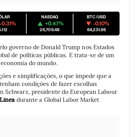
ÓLAR
NASDAQ
BTC/USD
-0.31%
+0.47%
-0.10%
5.112
26,709.48
64,231.96
pelo governo de Donald Trump nos Estados
bal de políticas públicas. E trata-se de um
r economia do mundo.
ções e simplificações, o que impede que a
 tenham condições de fazer escolhas
an Schwarz, presidente do European Labour
Línea
durante a Global Labor Market