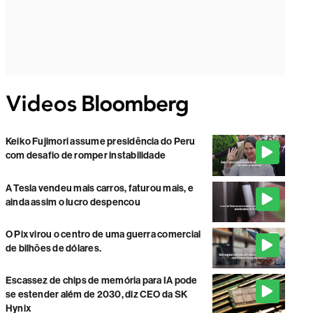
Keiko Fujimori assume presidência do Peru
com desafio de romper instabilidade
A Tesla vendeu mais carros, faturou mais, e
ainda assim o lucro despencou
O Pix virou o centro de uma guerra comercial
de bilhões de dólares.
Escassez de chips de memória para IA pode
se estender além de 2030, diz CEO da SK
Hynix