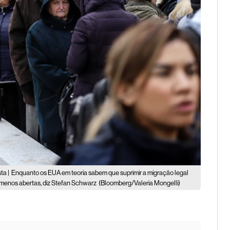
ta |
Enquanto os EUA em teoria sabem que suprimir a migração legal
 menos abertas, diz Stefan Schwarz
(Bloomberg/Valeria Mongelli)