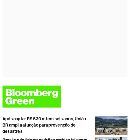
Após captar R$ 530 mi em seis anos, União
BR amplia atuação para prevenção de
desastres