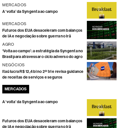
MERCADOS
A ‘volta’ da Syngenta ao campo
MERCADOS
Futuros dos EUA desaceleram com balanços
de IA e negociação sobre guerra no Irã
AGRO
‘Volta ao campo’: a estratégia da Syngenta no
Brasil para atravessar o ciclo adverso do agro
NEGÓCIOS
Itaú lucra R$ 12,4 bi no 2º tri e revisa guidance
de receitas de serviços e seguros
MERCADOS
A ‘volta’ da Syngenta ao campo
Futuros dos EUA desaceleram com balanços
de IA e negociação sobre guerra no Irã