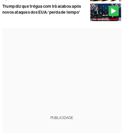
Trump diz que trégua com Irã acabou após
novos ataques dos EUA: ‘perda de tempo'
PUBLICIDADE