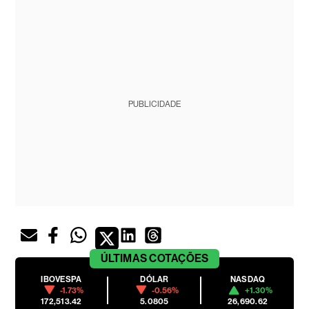
PUBLICIDADE
ÚLTIMAS
COTAÇÕES
IBOVESPA
DÓLAR
NASDAQ
-1.73%
-0.56%
+1.30%
172,513.42
5.0805
26,690.62