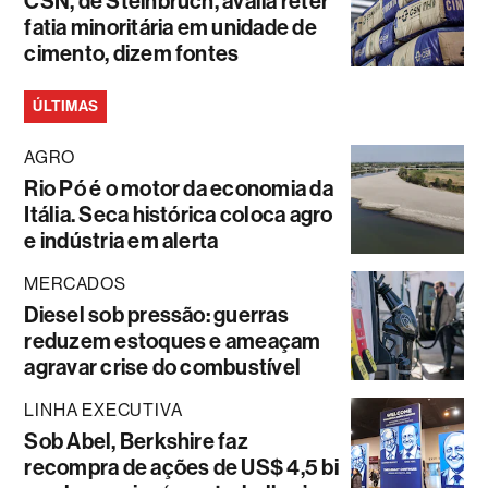
CSN, de Steinbruch, avalia reter
fatia minoritária em unidade de
cimento, dizem fontes
ÚLTIMAS
AGRO
Rio Pó é o motor da economia da
Itália. Seca histórica coloca agro
e indústria em alerta
MERCADOS
Diesel sob pressão: guerras
reduzem estoques e ameaçam
agravar crise do combustível
LINHA EXECUTIVA
Sob Abel, Berkshire faz
recompra de ações de US$ 4,5 bi