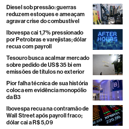
Diesel sob pressão: guerras
reduzem estoques e ameaçam
agravar crise do combustível
Ibovespa cai 1,7% pressionado
por Petrobras e varejistas; dólar
recua com payroll
Tesouro busca acalmar mercado
sobre pedido de US$ 35 bi em
emissões de títulos no exterior
Pior falha técnica de sua história
coloca em evidência monopólio
da B3
Ibovespa recua na contramão de
Wall Street após payroll fraco;
dólar cai a R$ 5,09