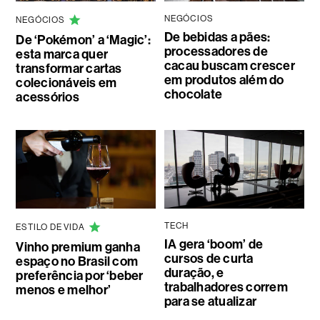
NEGÓCIOS
NEGÓCIOS
De bebidas a pães:
De ‘Pokémon’ a ‘Magic’:
processadores de
esta marca quer
cacau buscam crescer
transformar cartas
em produtos além do
colecionáveis em
chocolate
acessórios
TECH
ESTILO DE VIDA
IA gera ‘boom’ de
Vinho premium ganha
cursos de curta
espaço no Brasil com
duração, e
preferência por ‘beber
trabalhadores correm
menos e melhor’
para se atualizar