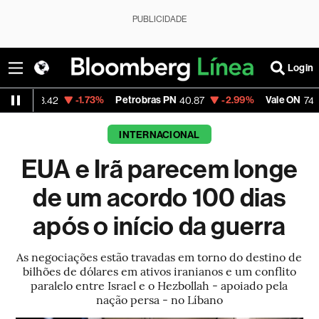
PUBLICIDADE
Login
-1.73%
Petrobras PN
-2.99%
Vale ON
-0.56
2
40.87
74.97
INTERNACIONAL
EUA e Irã parecem longe
de um acordo 100 dias
após o início da guerra
As negociações estão travadas em torno do destino de
bilhões de dólares em ativos iranianos e um conflito
paralelo entre Israel e o Hezbollah - apoiado pela
nação persa - no Líbano