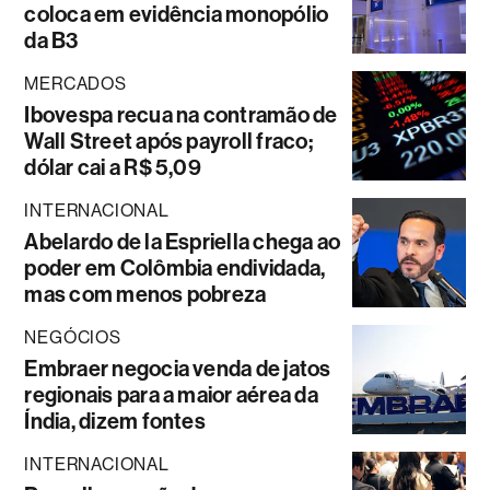
coloca em evidência monopólio
da B3
MERCADOS
Ibovespa recua na contramão de
Wall Street após payroll fraco;
dólar cai a R$ 5,09
INTERNACIONAL
Abelardo de la Espriella chega ao
poder em Colômbia endividada,
mas com menos pobreza
NEGÓCIOS
Embraer negocia venda de jatos
regionais para a maior aérea da
Índia, dizem fontes
INTERNACIONAL