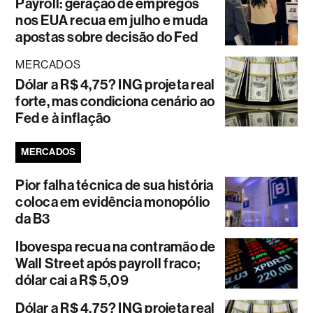
Payroll: geração de empregos
nos EUA recua em julho e muda
apostas sobre decisão do Fed
MERCADOS
Dólar a R$ 4,75? ING projeta real
forte, mas condiciona cenário ao
Fed e à inflação
MERCADOS
Pior falha técnica de sua história
coloca em evidência monopólio
da B3
Ibovespa recua na contramão de
Wall Street após payroll fraco;
dólar cai a R$ 5,09
Dólar a R$ 4,75? ING projeta real