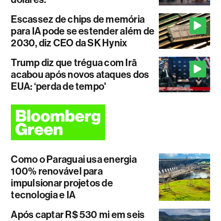
Escassez de chips de memória
para IA pode se estender além de
2030, diz CEO da SK Hynix
Trump diz que trégua com Irã
acabou após novos ataques dos
EUA: ‘perda de tempo'
Como o Paraguai usa energia
100% renovável para
impulsionar projetos de
tecnologia e IA
Após captar R$ 530 mi em seis