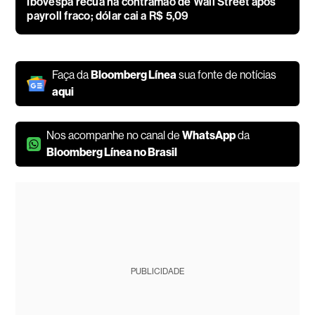
Ibovespa recua na contramão de Wall Street após
payroll fraco; dólar cai a R$ 5,09
Faça da
Bloomberg Línea
sua fonte de notícias
aqui
Nos acompanhe no canal de
WhatsApp
da
Bloomberg Línea no Brasil
PUBLICIDADE