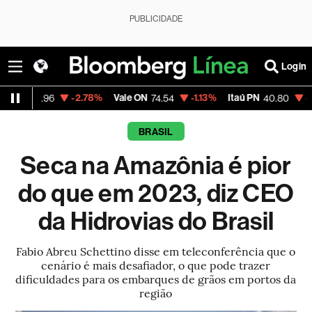
PUBLICIDADE
Login
-2.78%
Vale ON
-1.13%
Itaú PN
-2.46%
M
.96
74.54
40.80
BRASIL
Seca na Amazônia é pior
do que em 2023, diz CEO
da Hidrovias do Brasil
Fabio Abreu Schettino disse em teleconferência que o
cenário é mais desafiador, o que pode trazer
dificuldades para os embarques de grãos em portos da
região