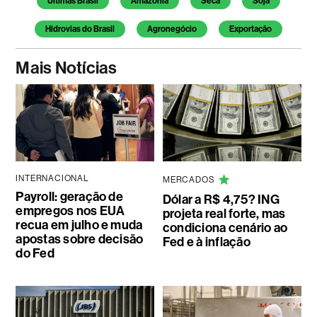
Últimas Brasil
Amazônia
Seca
Soja
Hidrovias do Brasil
Agronegócio
Exportação
Mais Notícias
INTERNACIONAL
MERCADOS
Payroll: geração de
Dólar a R$ 4,75? ING
empregos nos EUA
projeta real forte, mas
recua em julho e muda
condiciona cenário ao
apostas sobre decisão
Fed e à inflação
do Fed