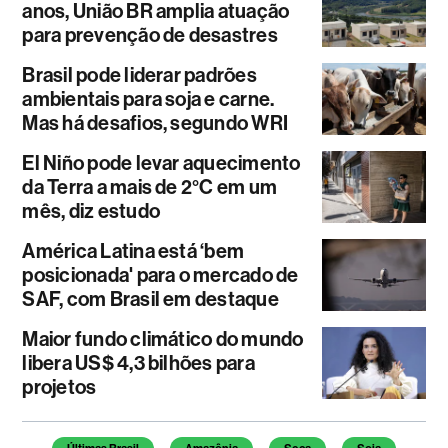
anos, União BR amplia atuação
para prevenção de desastres
Brasil pode liderar padrões
ambientais para soja e carne.
Mas há desafios, segundo WRI
El Niño pode levar aquecimento
da Terra a mais de 2°C em um
mês, diz estudo
América Latina está ‘bem
posicionada' para o mercado de
SAF, com Brasil em destaque
Maior fundo climático do mundo
libera US$ 4,3 bilhões para
projetos
Temas deste artigo