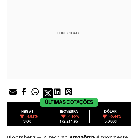
PUBLICIDADE
ÚLTIMAS
COTAÇÕES
HBSA3
IBOVESPA
DÓLAR
-1.92%
-1.90%
-0.44%
3.06
172,214.95
5.0863
Bloomberg — A seca na
Amazônia
é pior neste