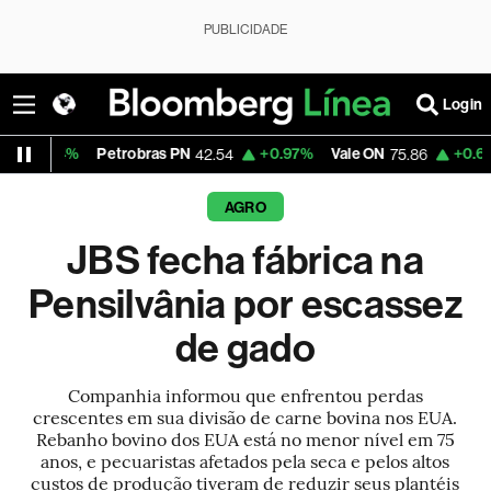
PUBLICIDADE
Login
%
Petrobras PN
+0.97%
Vale ON
+0.62%
Itaú 
42.54
75.86
AGRO
JBS fecha fábrica na
Pensilvânia por escassez
de gado
Companhia informou que enfrentou perdas
crescentes em sua divisão de carne bovina nos EUA.
Rebanho bovino dos EUA está no menor nível em 75
anos, e pecuaristas afetados pela seca e pelos altos
custos de produção tiveram de reduzir seus plantéis