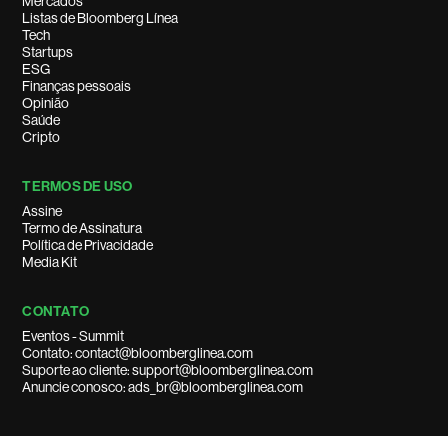
Mercados
Listas de Bloomberg Línea
Tech
Startups
ESG
Finanças pessoais
Opinião
Saúde
Cripto
TERMOS DE USO
Assine
Termo de Assinatura
Política de Privacidade
Media Kit
CONTATO
Eventos - Summit
Contato: contact@bloomberglinea.com
Suporte ao cliente: support@bloomberglinea.com
Anuncie conosco: ads_br@bloomberglinea.com