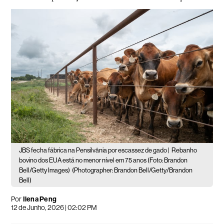
JBS fecha fábrica na Pensilvânia por escassez de gado |
Rebanho
bovino dos EUA está no menor nível em 75 anos (Foto: Brandon
Bell/Getty Images)
(Photographer: Brandon Bell/Getty/Brandon
Bell)
Por
Ilena Peng
12 de Junho, 2026 | 02:02 PM