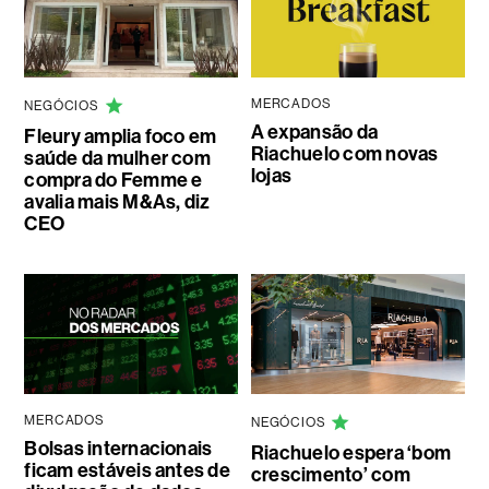
MERCADOS
NEGÓCIOS
A expansão da
Fleury amplia foco em
Riachuelo com novas
saúde da mulher com
lojas
compra do Femme e
avalia mais M&As, diz
CEO
MERCADOS
NEGÓCIOS
Bolsas internacionais
Riachuelo espera ‘bom
ficam estáveis antes de
crescimento’ com