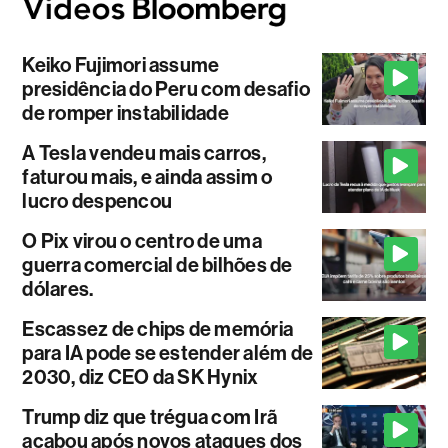
Keiko Fujimori assume
presidência do Peru com desafio
de romper instabilidade
A Tesla vendeu mais carros,
faturou mais, e ainda assim o
lucro despencou
O Pix virou o centro de uma
guerra comercial de bilhões de
dólares.
Escassez de chips de memória
para IA pode se estender além de
2030, diz CEO da SK Hynix
Trump diz que trégua com Irã
acabou após novos ataques dos