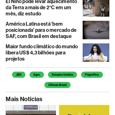
El Niño pode levar aquecimento
da Terra a mais de 2°C em um
mês, diz estudo
América Latina está ‘bem
posicionada' para o mercado de
SAF, com Brasil em destaque
Maior fundo climático do mundo
libera US$ 4,3 bilhões para
projetos
Temas deste artigo
JBS
Agro
Estados Unidos
Frigorífico
Últimas Brasil
Mais Notícias