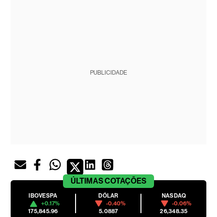
PUBLICIDADE
ÚLTIMAS
COTAÇÕES
IBOVESPA
DÓLAR
NASDAQ
+0.17%
-0.40%
-0.06%
175,845.96
5.0887
26,348.35