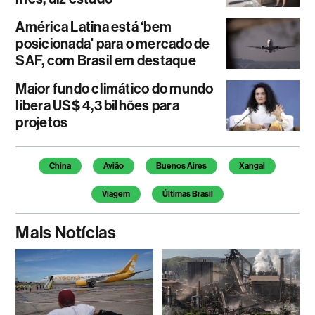
América Latina está ‘bem
posicionada' para o mercado de
SAF, com Brasil em destaque
Maior fundo climático do mundo
libera US$ 4,3 bilhões para
projetos
Temas deste artigo
China
Avião
Buenos Aires
Xangai
Viagem
Últimas Brasil
Mais Notícias