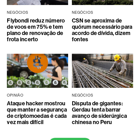
NEGÓCIOS
NEGÓCIOS
Flybondi reduz número
CSN se aproxima de
de voos em 75% e tem
quórum necessário para
plano de renovação de
acordo de dívida, dizem
frota incerto
fontes
OPINIÃO
NEGÓCIOS
Ataque hacker mostrou
Disputa de gigantes:
que manter a segurança
Gerdau tenta barrar
de criptomoedas é cada
avanço de siderúrgica
vez mais difícil
chinesa no Peru