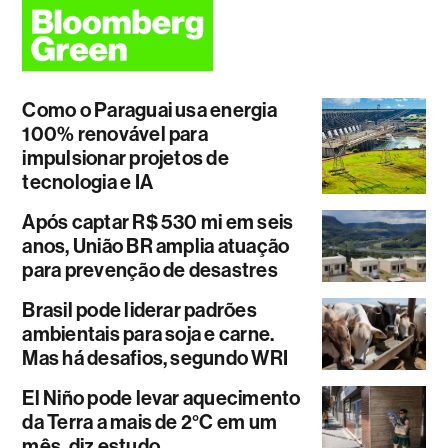
Como o Paraguai usa energia
100% renovável para
impulsionar projetos de
tecnologia e IA
Após captar R$ 530 mi em seis
anos, União BR amplia atuação
para prevenção de desastres
Brasil pode liderar padrões
ambientais para soja e carne.
Mas há desafios, segundo WRI
El Niño pode levar aquecimento
da Terra a mais de 2°C em um
mês, diz estudo