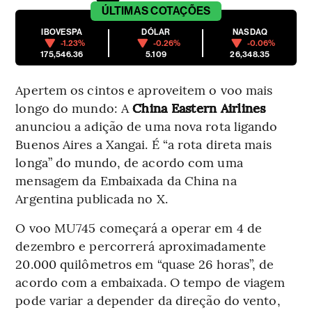
ÚLTIMAS
COTAÇÕES
IBOVESPA
DÓLAR
NASDAQ
-1.23%
-0.26%
-0.06%
175,546.36
5.109
26,348.35
Apertem os cintos e aproveitem o voo mais
longo do mundo: A
China Eastern Airlines
anunciou a adição de uma nova rota ligando
Buenos Aires a Xangai. É “a rota direta mais
longa” do mundo, de acordo com uma
mensagem da Embaixada da China na
Argentina publicada no X.
O voo MU745 começará a operar em 4 de
dezembro e percorrerá aproximadamente
20.000 quilômetros em “quase 26 horas”, de
acordo com a embaixada. O tempo de viagem
pode variar a depender da direção do vento,