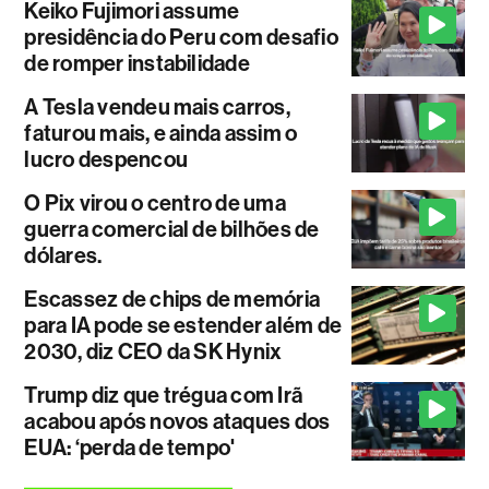
Keiko Fujimori assume
presidência do Peru com desafio
de romper instabilidade
A Tesla vendeu mais carros,
faturou mais, e ainda assim o
lucro despencou
O Pix virou o centro de uma
guerra comercial de bilhões de
dólares.
Escassez de chips de memória
para IA pode se estender além de
2030, diz CEO da SK Hynix
Trump diz que trégua com Irã
acabou após novos ataques dos
EUA: ‘perda de tempo'