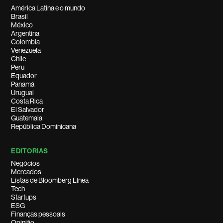
América Latina e o mundo
Brasil
México
Argentina
Colombia
Venezuela
Chile
Peru
Equador
Panamá
Uruguai
Costa Rica
El Salvador
Guatemala
República Dominicana
EDITORIAS
Negócios
Mercados
Listas de Bloomberg Línea
Tech
Startups
ESG
Finanças pessoais
Opinião