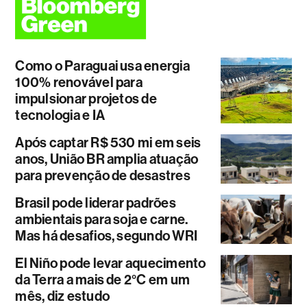
Como o Paraguai usa energia
100% renovável para
impulsionar projetos de
tecnologia e IA
Após captar R$ 530 mi em seis
anos, União BR amplia atuação
para prevenção de desastres
Brasil pode liderar padrões
ambientais para soja e carne.
Mas há desafios, segundo WRI
El Niño pode levar aquecimento
da Terra a mais de 2°C em um
mês, diz estudo