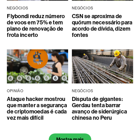
NEGÓCIOS
NEGÓCIOS
Flybondi reduz número
CSN se aproxima de
de voos em 75% e tem
quórum necessário para
plano de renovação de
acordo de dívida, dizem
frota incerto
fontes
OPINIÃO
NEGÓCIOS
Ataque hacker mostrou
Disputa de gigantes:
que manter a segurança
Gerdau tenta barrar
de criptomoedas é cada
avanço de siderúrgica
vez mais difícil
chinesa no Peru
Mostre mais