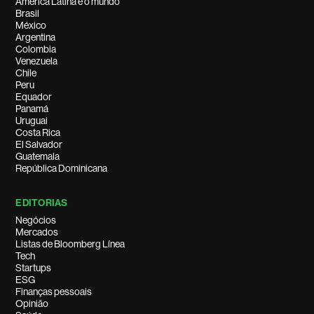
América Latina e o mundo
Brasil
México
Argentina
Colombia
Venezuela
Chile
Peru
Equador
Panamá
Uruguai
Costa Rica
El Salvador
Guatemala
República Dominicana
EDITORIAS
Negócios
Mercados
Listas de Bloomberg Línea
Tech
Startups
ESG
Finanças pessoais
Opinião