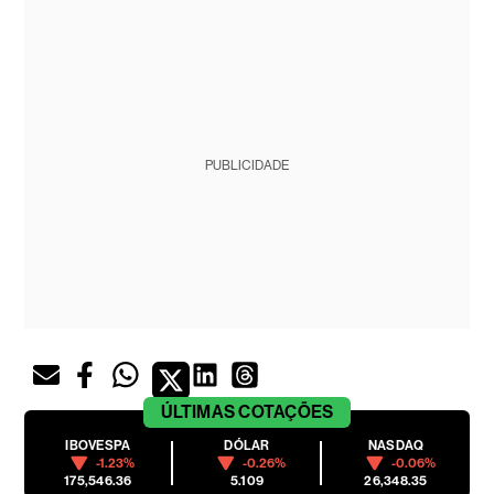
PUBLICIDADE
ÚLTIMAS
COTAÇÕES
IBOVESPA
DÓLAR
NASDAQ
-1.23%
-0.26%
-0.06%
175,546.36
5.109
26,348.35