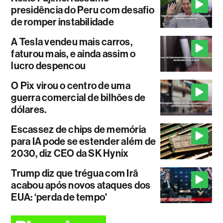
presidência do Peru com desafio
de romper instabilidade
A Tesla vendeu mais carros,
faturou mais, e ainda assim o
lucro despencou
O Pix virou o centro de uma
guerra comercial de bilhões de
dólares.
Escassez de chips de memória
para IA pode se estender além de
2030, diz CEO da SK Hynix
Trump diz que trégua com Irã
acabou após novos ataques dos
EUA: ‘perda de tempo'