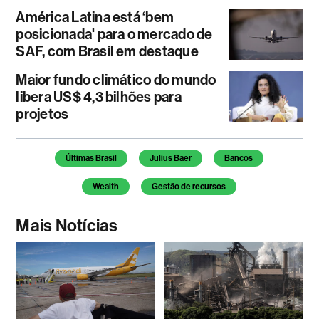
América Latina está ‘bem
posicionada' para o mercado de
SAF, com Brasil em destaque
Maior fundo climático do mundo
libera US$ 4,3 bilhões para
projetos
Temas deste artigo
Últimas Brasil
Julius Baer
Bancos
Wealth
Gestão de recursos
Mais Notícias