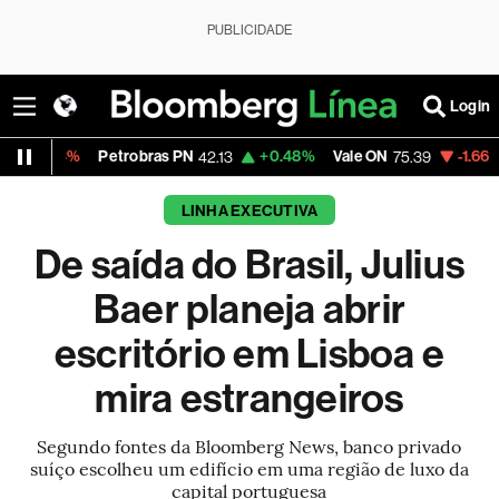
PUBLICIDADE
Login
Petrobras PN
+0.48%
Vale ON
-1.66%
Itaú PN
42.13
75.39
41
LINHA EXECUTIVA
De saída do Brasil, Julius
Baer planeja abrir
escritório em Lisboa e
mira estrangeiros
Segundo fontes da Bloomberg News, banco privado
suíço escolheu um edifício em uma região de luxo da
capital portuguesa