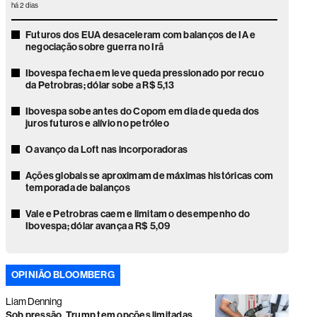
há 2 dias
Futuros dos EUA desaceleram com balanços de IA e
negociação sobre guerra no Irã
Ibovespa fecha em leve queda pressionado por recuo
da Petrobras; dólar sobe a R$ 5,13
Ibovespa sobe antes do Copom em dia de queda dos
juros futuros e alívio no petróleo
O avanço da Loft nas incorporadoras
Ações globais se aproximam de máximas históricas com
temporada de balanços
Vale e Petrobras caem e limitam o desempenho do
Ibovespa; dólar avança a R$ 5,09
Ações globais sobem com recuo do petróleo e alívio da
pressão sobre mercados
OPINIÃO BLOOMBERG
Faria Lima volta o foco para as eleições e gestores veem
Liam Denning
disputa presidencial acirrada
Sob pressão, Trump tem opções limitadas