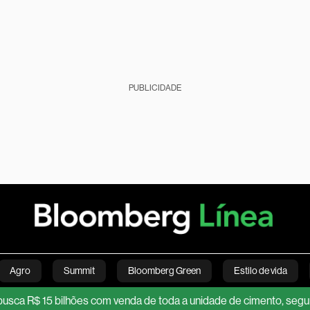
PUBLICIDADE
Agro
Summit
Bloomberg Green
Estilo de vida
$ 15 bilhões com venda de toda a unidade de cimento, segundo fo
nanças pessoais
Viagens
Internacional
Brasil
S