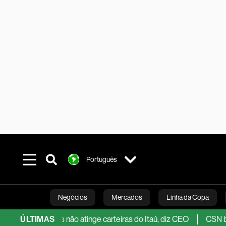
Português
Negócios
Mercados
Linha da Copa
nceiro, mas não atinge carteiras do Itaú, diz CEO
ÚLTIMAS
CSN busca R
Línea Studios
Podcasts
Inovação
Fi