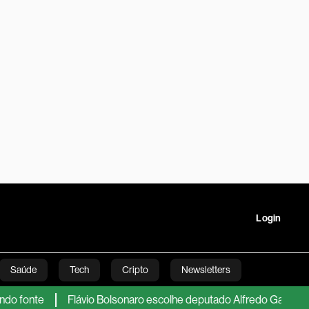
Login
Saúde
Tech
Cripto
Newsletters
nte
Flávio Bolsonaro escolhe deputado Alfredo Gaspar como v
tartups
Linha Executiva
Opinião
Vídeos