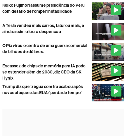
Keiko Fujimori assume presidência do Peru
com desafio de romper instabilidade
A Tesla vendeu mais carros, faturou mais, e
ainda assim o lucro despencou
O Pix virou o centro de uma guerra comercial
de bilhões de dólares.
Escassez de chips de memória para IA pode
se estender além de 2030, diz CEO da SK
Hynix
Trump diz que trégua com Irã acabou após
novos ataques dos EUA: ‘perda de tempo'