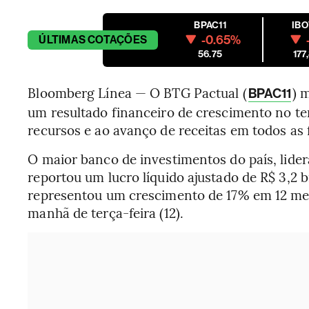
BPAC11
IB
-0.65%
ÚLTIMAS
COTAÇÕES
56.75
177
Bloomberg Línea — O BTG Pactual (
) 
BPAC11
um resultado financeiro de crescimento no te
recursos e ao avanço de receitas em todos as 
O maior banco de investimentos do país, lider
reportou um lucro líquido ajustado de R$ 3,2 
representou um crescimento de 17% em 12 mes
manhã de terça-feira (12).