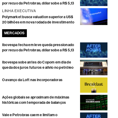
por recuo da Petrobras; dólar sobe a R$ 5,13
LINHA EXECUTIVA
Polymarket busca valuation superior a US$
20 bilhões em nova rodada de investimento
MERCADOS
Ibovespa fecha em leve queda pressionado
por recuo da Petrobras; dólar sobe a R$ 5,13
Ibovespa sobe antes do Copom em dia de
queda dos juros futuros e alívio no petróleo
O avanço da Loft nas incorporadoras
Ações globais se aproximam de máximas
históricas com temporada de balanços
Vale e Petrobras caem e limitam o