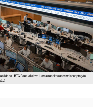
abilidade |
BTG Pactual eleva lucro e receitas com maior captação
ção)