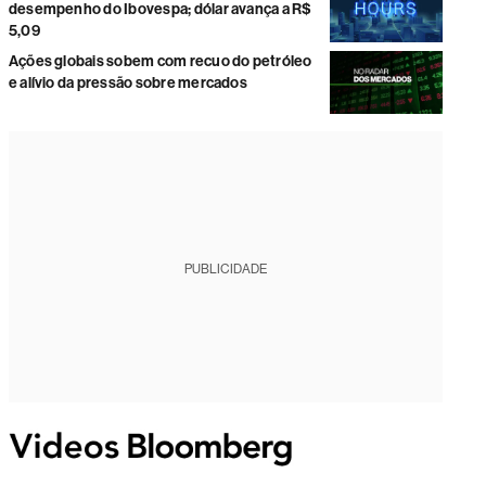
desempenho do Ibovespa; dólar avança a R$
5,09
Ações globais sobem com recuo do petróleo
e alívio da pressão sobre mercados
PUBLICIDADE