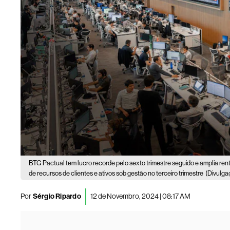
BTG Pactual tem lucro recorde pelo sexto trimestre seguido e amplia rent
de recursos de clientes e ativos sob gestão no terceiro trimestre
(Divulga
Por
Sérgio Ripardo
12 de Novembro, 2024 | 08:17 AM