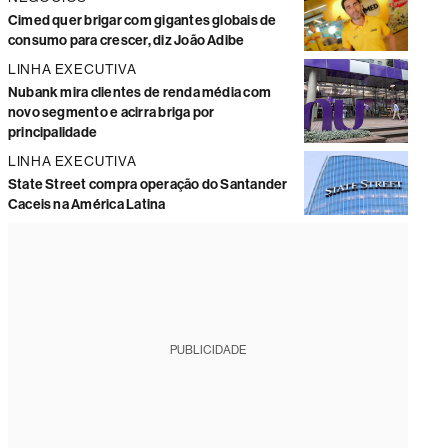
Cimed quer brigar com gigantes globais de
consumo para crescer, diz João Adibe
LINHA EXECUTIVA
Nubank mira clientes de renda média com
novo segmento e acirra briga por
principalidade
LINHA EXECUTIVA
State Street compra operação do Santander
Caceis na América Latina
PUBLICIDADE