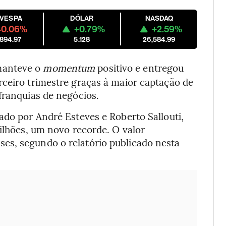
OVESPA
DÓLAR
NASDAQ
-0.06%
+0.79%
+2.59%
,894.97
5.128
26,584.99
manteve o
momentum
positivo e entregou
rceiro trimestre graças à maior captação de
franquias de negócios.
ado por André Esteves e Roberto Sallouti,
bilhões, um novo recorde. O valor
es, segundo o relatório publicado nesta