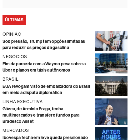
ÚLTIMAS
OPINIÃO
Sob pressão, Trump tem opções limitadas
para reduzir os preços da gasolina
NEGÓCIOS
Fim da parceria com a Waymo pesa sobre a
Uber e planos em táxis autônomos
BRASIL
EUA revogam visto de embaixadora do Brasil
em meio a disputa diplomática
LINHA EXECUTIVA
Gávea, de Armínio Fraga, fecha
multimercados e transfere fundos para
Bradesco Asset
MERCADOS
Ibovespa fecha em leve queda pressionado