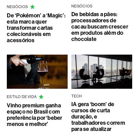
NEGÓCIOS
NEGÓCIOS
De bebidas a pães:
De ‘Pokémon’ a ‘Magic’:
processadores de
esta marca quer
cacau buscam crescer
transformar cartas
em produtos além do
colecionáveis em
chocolate
acessórios
TECH
ESTILO DE VIDA
IA gera ‘boom’ de
Vinho premium ganha
cursos de curta
espaço no Brasil com
duração, e
preferência por ‘beber
trabalhadores correm
menos e melhor’
para se atualizar