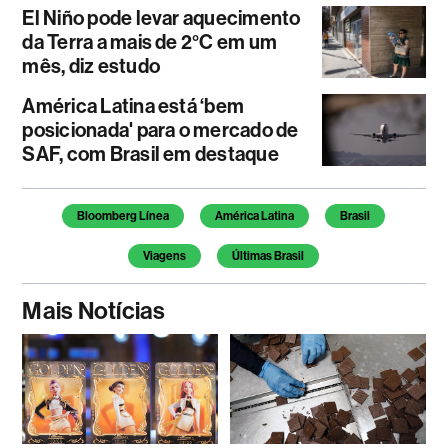
El Niño pode levar aquecimento
da Terra a mais de 2°C em um
mês, diz estudo
América Latina está ‘bem
posicionada' para o mercado de
SAF, com Brasil em destaque
Temas deste artigo
Bloomberg Línea
América Latina
Brasil
Viagens
Últimas Brasil
Mais Notícias