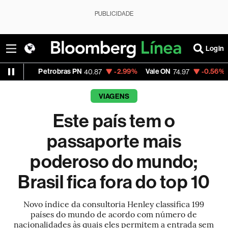
PUBLICIDADE
Login
Petrobras PN
-2.99%
Vale ON
-0.56%
Itaú PN
40.87
74.97
4
VIAGENS
Este país tem o
passaporte mais
poderoso do mundo;
Brasil fica fora do top 10
Novo índice da consultoria Henley classifica 199
países do mundo de acordo com número de
nacionalidades às quais eles permitem a entrada sem