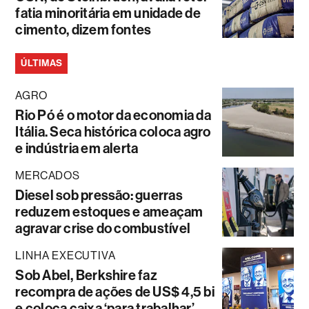
fatia minoritária em unidade de
cimento, dizem fontes
ÚLTIMAS
AGRO
Rio Pó é o motor da economia da
Itália. Seca histórica coloca agro
e indústria em alerta
MERCADOS
Diesel sob pressão: guerras
reduzem estoques e ameaçam
agravar crise do combustível
LINHA EXECUTIVA
Sob Abel, Berkshire faz
recompra de ações de US$ 4,5 bi
e coloca caixa ‘para trabalhar’