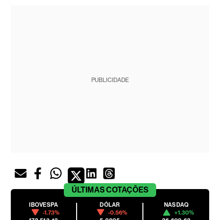
PUBLICIDADE
ÚLTIMAS
COTAÇÕES
IBOVESPA
DÓLAR
NASDAQ
-1.73%
-0.56%
+1.30%