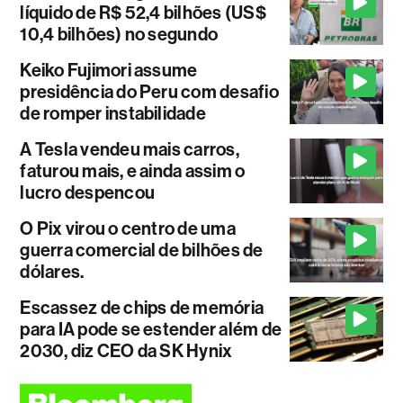
líquido de R$ 52,4 bilhões (US$
10,4 bilhões) no segundo
Keiko Fujimori assume
presidência do Peru com desafio
de romper instabilidade
A Tesla vendeu mais carros,
faturou mais, e ainda assim o
lucro despencou
O Pix virou o centro de uma
guerra comercial de bilhões de
dólares.
Escassez de chips de memória
para IA pode se estender além de
2030, diz CEO da SK Hynix