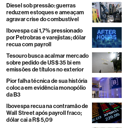
Diesel sob pressão: guerras
reduzem estoques e ameaçam
agravar crise do combustível
Ibovespa cai 1,7% pressionado
por Petrobras e varejistas; dólar
recua com payroll
Tesouro busca acalmar mercado
sobre pedido de US$ 35 bi em
emissões de títulos no exterior
Pior falha técnica de sua história
coloca em evidência monopólio
da B3
Ibovespa recua na contramão de
Wall Street após payroll fraco;
dólar cai a R$ 5,09