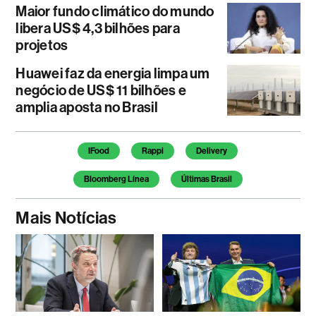
Maior fundo climático do mundo
libera US$ 4,3 bilhões para
projetos
Huawei faz da energia limpa um
negócio de US$ 11 bilhões e
amplia aposta no Brasil
Temas deste artigo
IFood
Rappi
Delivery
Bloomberg Línea
Últimas Brasil
Mais Notícias