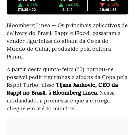
IBOVESPA
DÓLAR
NASDAQ
+0.26%
+0.06%
-0.45%
178,354.22
5.1312
26,464.33
Bloomberg Línea — Os principais aplicativos de
delivery do Brasil, Rappi e iFood, passaram a
vender figurinhas do álbum da Copa do
Mundo do Catar, produzido pela editora
Panini.
A partir desta quinta-feira (25), tornou-se
possível pedir figurinhas e álbuns da Copa pela
Rappi Turbo, disse
Tijana Jankovic, CEO da
Rappi no Brasil
, à
Bloomberg Línea
.
Nessa
modalidade, a promessa é que a entrega
chegue em até 10 minutos.