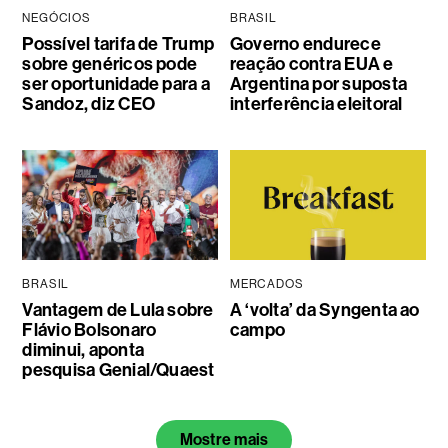
NEGÓCIOS
BRASIL
Possível tarifa de Trump
Governo endurece
sobre genéricos pode
reação contra EUA e
ser oportunidade para a
Argentina por suposta
Sandoz, diz CEO
interferência eleitoral
BRASIL
MERCADOS
Vantagem de Lula sobre
A ‘volta’ da Syngenta ao
Flávio Bolsonaro
campo
diminui, aponta
pesquisa Genial/Quaest
Mostre mais