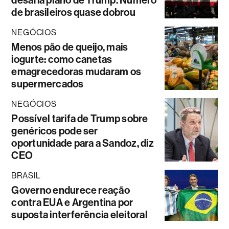
desafia plano de Trump. Número
de brasileiros quase dobrou
NEGÓCIOS
Menos pão de queijo, mais
iogurte: como canetas
emagrecedoras mudaram os
supermercados
NEGÓCIOS
Possível tarifa de Trump sobre
genéricos pode ser
oportunidade para a Sandoz, diz
CEO
BRASIL
Governo endurece reação
contra EUA e Argentina por
suposta interferência eleitoral