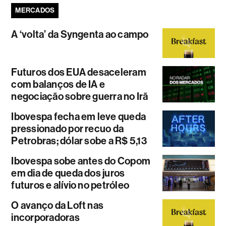
MERCADOS
A ‘volta’ da Syngenta ao campo
Futuros dos EUA desaceleram
com balanços de IA e
negociação sobre guerra no Irã
Ibovespa fecha em leve queda
pressionado por recuo da
Petrobras; dólar sobe a R$ 5,13
Ibovespa sobe antes do Copom
em dia de queda dos juros
futuros e alívio no petróleo
O avanço da Loft nas
incorporadoras