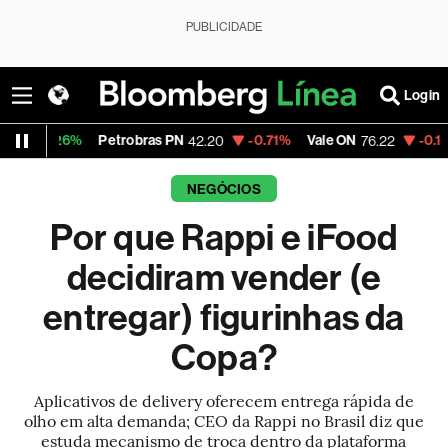
PUBLICIDADE
Login
6%
Petrobras PN
-0.71%
Vale ON
-0.12%
Itaú 
42.20
76.22
NEGÓCIOS
Por que Rappi e iFood
decidiram vender (e
entregar) figurinhas da
Copa?
Aplicativos de delivery oferecem entrega rápida de
olho em alta demanda; CEO da Rappi no Brasil diz que
estuda mecanismo de troca dentro da plataforma