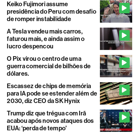
Keiko Fujimori assume
presidência do Peru com desafio
de romper instabilidade
A Tesla vendeu mais carros,
faturou mais, e ainda assim o
lucro despencou
O Pix virou o centro de uma
guerra comercial de bilhões de
dólares.
Escassez de chips de memória
para IA pode se estender além de
2030, diz CEO da SK Hynix
Trump diz que trégua com Irã
acabou após novos ataques dos
EUA: ‘perda de tempo'