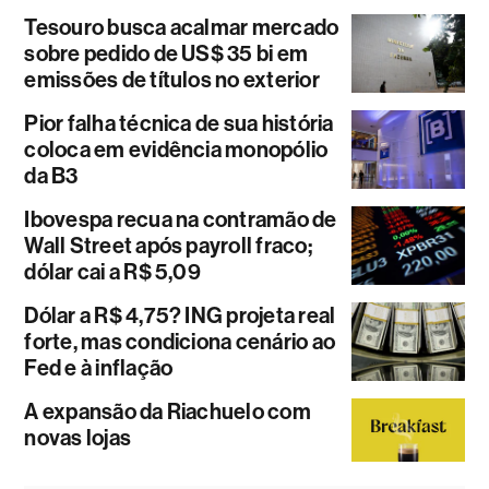
Tesouro busca acalmar mercado
sobre pedido de US$ 35 bi em
emissões de títulos no exterior
Pior falha técnica de sua história
coloca em evidência monopólio
da B3
Ibovespa recua na contramão de
Wall Street após payroll fraco;
dólar cai a R$ 5,09
Dólar a R$ 4,75? ING projeta real
forte, mas condiciona cenário ao
Fed e à inflação
A expansão da Riachuelo com
novas lojas