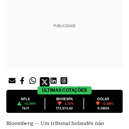
PUBLICIDADE
ÚLTIMAS
COTAÇÕES
NFLX
IBOVESPA
DÓLAR
+0.56%
-1.73%
-0.56%
74.11
172,513.42
5.0805
Bloomberg — Um tribunal holandês não