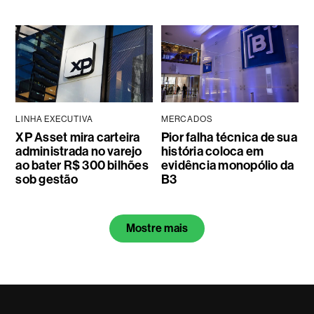
LINHA EXECUTIVA
MERCADOS
XP Asset mira carteira
Pior falha técnica de sua
administrada no varejo
história coloca em
ao bater R$ 300 bilhões
evidência monopólio da
sob gestão
B3
Mostre mais