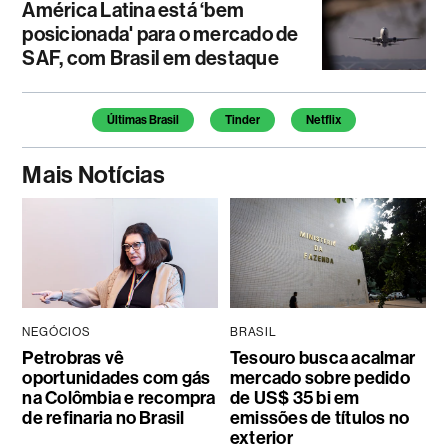
América Latina está ‘bem
posicionada' para o mercado de
SAF, com Brasil em destaque
Temas deste artigo
Últimas Brasil
Tinder
Netflix
Mais Notícias
NEGÓCIOS
BRASIL
Petrobras vê
Tesouro busca acalmar
oportunidades com gás
mercado sobre pedido
na Colômbia e recompra
de US$ 35 bi em
de refinaria no Brasil
emissões de títulos no
exterior