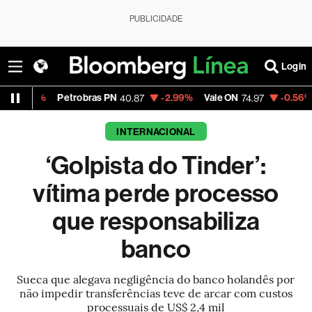
PUBLICIDADE
Login
Petrobras PN
-2.99%
Vale ON
-0.56%
Itaú PN
40.87
74.97
INTERNACIONAL
‘Golpista do Tinder’:
vítima perde processo
que responsabiliza
banco
Sueca que alegava negligência do banco holandês por
não impedir transferências teve de arcar com custos
processuais de US$ 2,4 mil