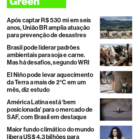
Após captar R$ 530 mi em seis
anos, União BR amplia atuação
para prevenção de desastres
Brasil pode liderar padrões
ambientais para soja e carne.
Mas há desafios, segundo WRI
El Niño pode levar aquecimento
da Terra a mais de 2°C em um
mês, diz estudo
América Latina está ‘bem
posicionada' para o mercado de
SAF, com Brasil em destaque
Maior fundo climático do mundo
libera US$ 4,3 bilhões para