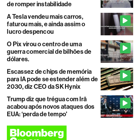
de romper instabilidade
A Tesla vendeu mais carros,
faturou mais, e ainda assim o
lucro despencou
O Pix virou o centro de uma
guerra comercial de bilhões de
dólares.
Escassez de chips de memória
para IA pode se estender além de
2030, diz CEO da SK Hynix
Trump diz que trégua com Irã
acabou após novos ataques dos
EUA: ‘perda de tempo'