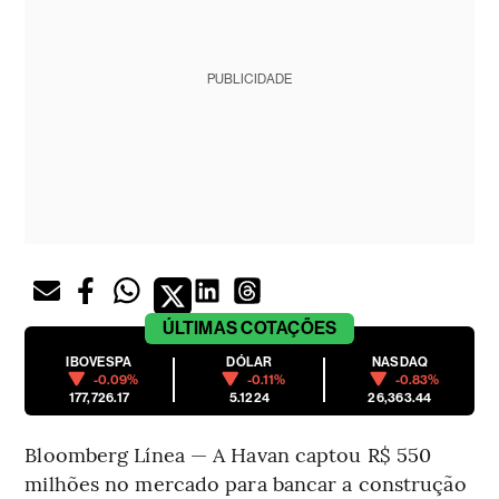
PUBLICIDADE
ÚLTIMAS
COTAÇÕES
IBOVESPA
DÓLAR
NASDAQ
-0.09%
-0.11%
-0.83%
177,726.17
5.1224
26,363.44
Bloomberg Línea — A Havan captou R$ 550
milhões no mercado para bancar a construção