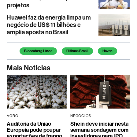
projetos
Huawei faz da energia limpa um
negócio de US$ 11 bilhões e
amplia aposta no Brasil
Temas deste artigo
Bloomberg Línea
Últimas Brasil
Havan
Mais Notícias
AGRO
NEGÓCIOS
Auditoria da União
Shein deve iniciar nesta
Europeia pode poupar
semana sondagem com
exportações de frango
investidores para IPO