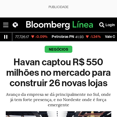
PUBLICIDADE
Login
-0.09%
Petrobras PN
-1.34%
Vale ON
,726.17
41.93
76.66
NEGÓCIOS
Havan captou R$ 550
milhões no mercado para
construir 26 novas lojas
Avanço da empresa se dá principalmente no Sul, onde
já tem forte presença, e no Nordeste onde é força
emergente