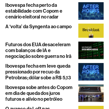
Ibovespa fecha perto da
estabilidade com Copom e
cenário eleitoral no radar
A ‘volta’ da Syngenta ao campo
Futuros dos EUA desaceleram
com balanços de IA e
negociação sobre guerra no Irã
Ibovespa fecha em leve queda
pressionado por recuo da
Petrobras; dólar sobe a R$ 5,13
Ibovespa sobe antes do Copom
em dia de queda dos juros
futuros e alívio no petróleo
O avanço da Loft nas