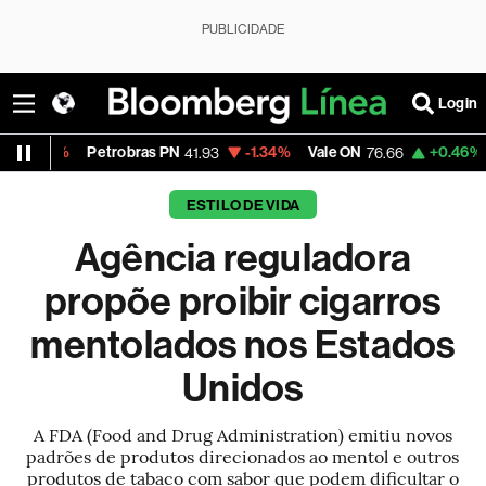
PUBLICIDADE
Login
ras PN
-1.34%
Vale ON
+0.46%
Itaú PN
41.93
76.66
42.38
ESTILO DE VIDA
Agência reguladora
propõe proibir cigarros
mentolados nos Estados
Unidos
A FDA (Food and Drug Administration) emitiu novos
padrões de produtos direcionados ao mentol e outros
produtos de tabaco com sabor que podem dificultar o