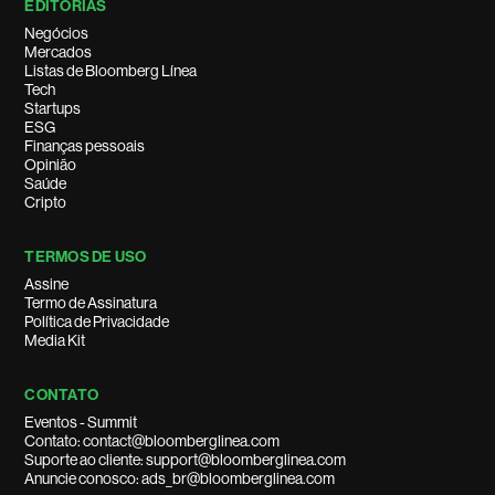
EDITORIAS
Negócios
Mercados
Listas de Bloomberg Línea
Tech
Startups
ESG
Finanças pessoais
Opinião
Saúde
Cripto
TERMOS DE USO
Assine
Termo de Assinatura
Política de Privacidade
Media Kit
CONTATO
Eventos - Summit
Contato: contact@bloomberglinea.com
Suporte ao cliente: support@bloomberglinea.com
Anuncie conosco: ads_br@bloomberglinea.com