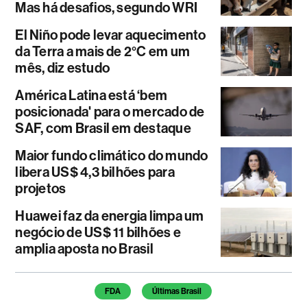
Mas há desafios, segundo WRI
El Niño pode levar aquecimento
da Terra a mais de 2°C em um
mês, diz estudo
América Latina está ‘bem
posicionada' para o mercado de
SAF, com Brasil em destaque
Maior fundo climático do mundo
libera US$ 4,3 bilhões para
projetos
Huawei faz da energia limpa um
negócio de US$ 11 bilhões e
amplia aposta no Brasil
Temas deste artigo
FDA
Últimas Brasil