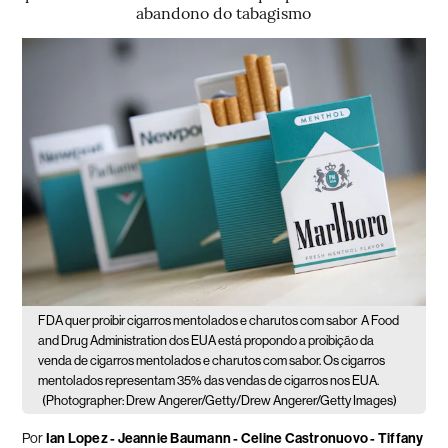
abandono do tabagismo
FDA quer proibir cigarros mentolados e charutos com sabor
A Food
and Drug Administration dos EUA está propondo a proibição da
venda de cigarros mentolados e charutos com sabor. Os cigarros
mentolados representam 35% das vendas de cigarros nos EUA.
(Photographer: Drew Angerer/Getty/Drew Angerer/Getty Images)
Por
Ian Lopez - Jeannie Baumann - Celine Castronuovo - Tiffany