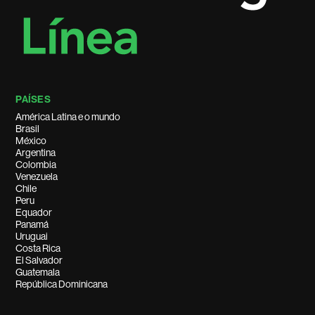
PAÍSES
América Latina e o mundo
Brasil
México
Argentina
Colombia
Venezuela
Chile
Peru
Equador
Panamá
Uruguai
Costa Rica
El Salvador
Guatemala
República Dominicana