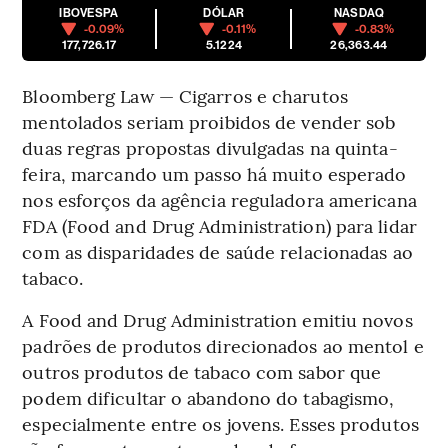
IBOVESPA
DÓLAR
NASDAQ
-0.09%
-0.11%
-0.83%
177,726.17
5.1224
26,363.44
Bloomberg Law — Cigarros e charutos
mentolados seriam proibidos de vender sob
duas regras propostas divulgadas na quinta-
feira, marcando um passo há muito esperado
nos esforços da agência reguladora americana
FDA (Food and Drug Administration) para lidar
com as disparidades de saúde relacionadas ao
tabaco.
A Food and Drug Administration emitiu novos
padrões de produtos direcionados ao mentol e
outros produtos de tabaco com sabor que
podem dificultar o abandono do tabagismo,
especialmente entre os jovens. Esses produtos