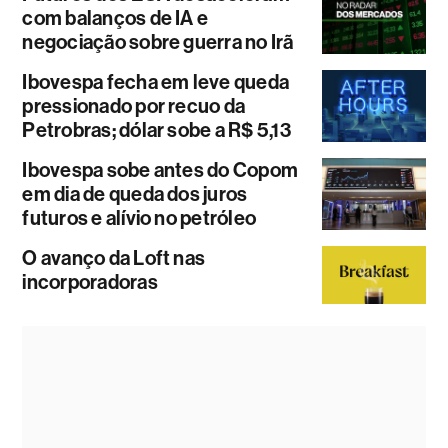
com balanços de IA e
negociação sobre guerra no Irã
Ibovespa fecha em leve queda
pressionado por recuo da
Petrobras; dólar sobe a R$ 5,13
Ibovespa sobe antes do Copom
em dia de queda dos juros
futuros e alívio no petróleo
O avanço da Loft nas
incorporadoras