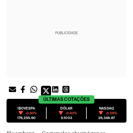
PUBLICIDADE
ÚLTIMAS
COTAÇÕES
IBOVESPA
DÓLAR
NASDAQ
-0.83%
-0.43%
-0.06%
176,255.60
5.1003
26,346.87
Bloomberg — Cogumelos alucinógenos