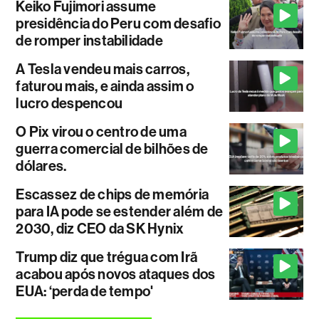
Keiko Fujimori assume
presidência do Peru com desafio
de romper instabilidade
A Tesla vendeu mais carros,
faturou mais, e ainda assim o
lucro despencou
O Pix virou o centro de uma
guerra comercial de bilhões de
dólares.
Escassez de chips de memória
para IA pode se estender além de
2030, diz CEO da SK Hynix
Trump diz que trégua com Irã
acabou após novos ataques dos
EUA: ‘perda de tempo'