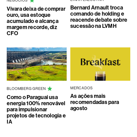
NEGÓCIOS
Bernard Arnault troca
Vivara deixa de comprar
comando de holding e
ouro, usa estoque
reacende debate sobre
acumulado e alcança
sucessão na LVMH
margem recorde, diz
CFO
MERCADOS
BLOOMBERG GREEN
As ações mais
Como o Paraguai usa
recomendadas para
energia 100% renovável
agosto
para impulsionar
projetos de tecnologia e
IA