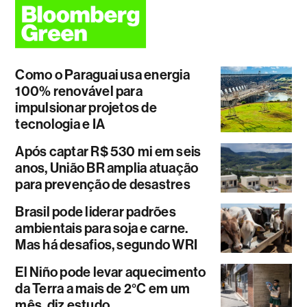
Como o Paraguai usa energia
100% renovável para
impulsionar projetos de
tecnologia e IA
Após captar R$ 530 mi em seis
anos, União BR amplia atuação
para prevenção de desastres
Brasil pode liderar padrões
ambientais para soja e carne.
Mas há desafios, segundo WRI
El Niño pode levar aquecimento
da Terra a mais de 2°C em um
mês, diz estudo