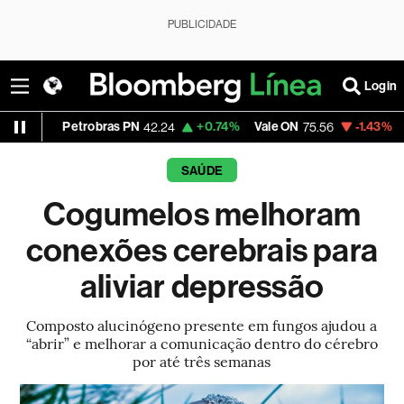
PUBLICIDADE
Login
Petrobras PN
+0.74%
Vale ON
-1.43%
Itaú PN
42.24
75.56
4
SAÚDE
Cogumelos melhoram
conexões cerebrais para
aliviar depressão
Composto alucinógeno presente em fungos ajudou a
“abrir” e melhorar a comunicação dentro do cérebro
por até três semanas