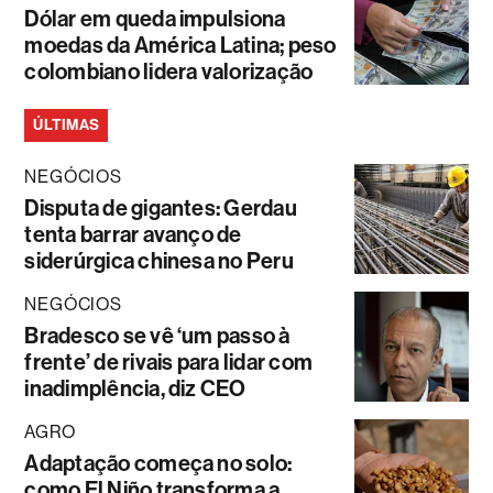
Dólar em queda impulsiona
moedas da América Latina; peso
colombiano lidera valorização
ÚLTIMAS
NEGÓCIOS
Disputa de gigantes: Gerdau
tenta barrar avanço de
siderúrgica chinesa no Peru
NEGÓCIOS
Bradesco se vê ‘um passo à
frente’ de rivais para lidar com
inadimplência, diz CEO
AGRO
Adaptação começa no solo:
como El Niño transforma a