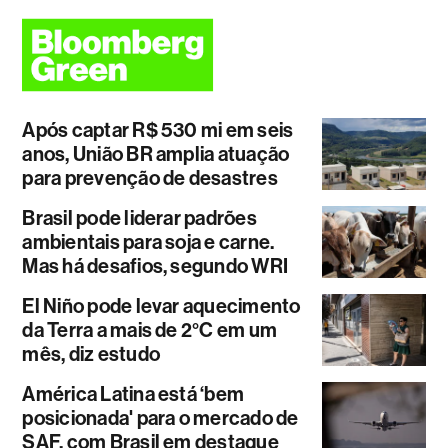
Após captar R$ 530 mi em seis
anos, União BR amplia atuação
para prevenção de desastres
Brasil pode liderar padrões
ambientais para soja e carne.
Mas há desafios, segundo WRI
El Niño pode levar aquecimento
da Terra a mais de 2°C em um
mês, diz estudo
América Latina está ‘bem
posicionada' para o mercado de
SAF, com Brasil em destaque