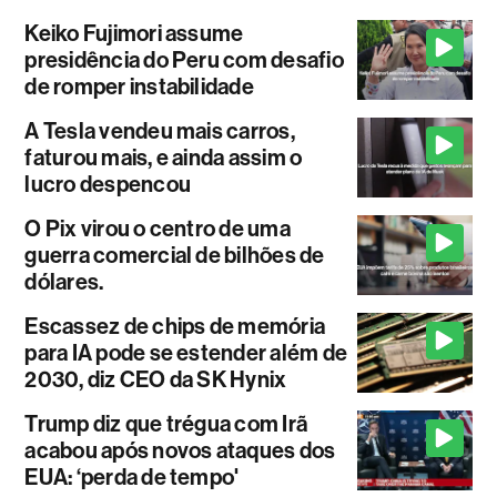
Keiko Fujimori assume
presidência do Peru com desafio
de romper instabilidade
A Tesla vendeu mais carros,
faturou mais, e ainda assim o
lucro despencou
O Pix virou o centro de uma
guerra comercial de bilhões de
dólares.
Escassez de chips de memória
para IA pode se estender além de
2030, diz CEO da SK Hynix
Trump diz que trégua com Irã
acabou após novos ataques dos
EUA: ‘perda de tempo'