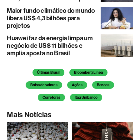
Maior fundo climático do mundo
libera US$ 4,3 bilhões para
projetos
Huawei faz da energia limpa um
negócio de US$ 11 bilhões e
amplia aposta no Brasil
Temas deste artigo
Últimas Brasil
Bloomberg Línea
Bolsa de valores
Ações
Bancos
Corretoras
Itaú Unibanco
Mais Notícias