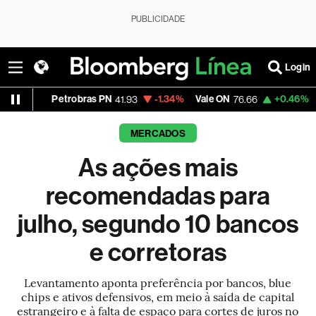
PUBLICIDADE
Login
trobras PN
-1.34%
Vale ON
+0.46%
Itaú PN
41.93
76.66
42.3
MERCADOS
As ações mais
recomendadas para
julho, segundo 10 bancos
e corretoras
Levantamento aponta preferência por bancos, blue
chips e ativos defensivos, em meio à saída de capital
estrangeiro e à falta de espaço para cortes de juros no