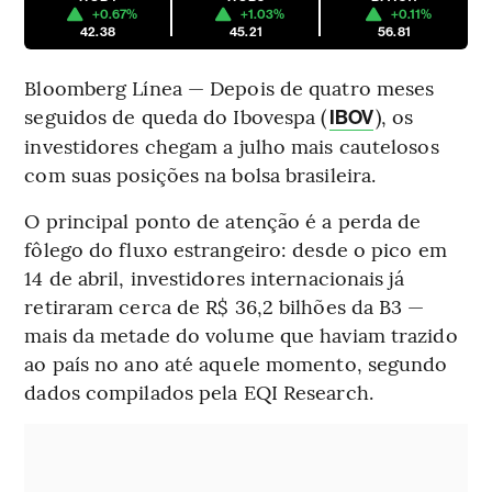
+0.67%
+1.03%
+0.11%
42.38
45.21
56.81
Bloomberg Línea — Depois de quatro meses
seguidos de queda do Ibovespa (
), os
IBOV
investidores chegam a julho mais cautelosos
com suas posições na bolsa brasileira.
O principal ponto de atenção é a perda de
fôlego do fluxo estrangeiro: desde o pico em
14 de abril, investidores internacionais já
retiraram cerca de R$ 36,2 bilhões da B3 —
mais da metade do volume que haviam trazido
ao país no ano até aquele momento, segundo
dados compilados pela EQI Research.