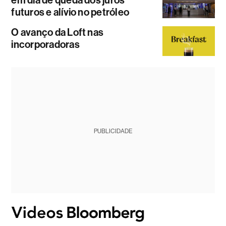
em dia de queda dos juros
futuros e alívio no petróleo
O avanço da Loft nas
incorporadoras
PUBLICIDADE