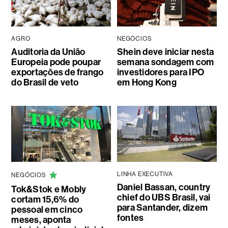
AGRO
NEGÓCIOS
Auditoria da União
Shein deve iniciar nesta
Europeia pode poupar
semana sondagem com
exportações de frango
investidores para IPO
do Brasil de veto
em Hong Kong
LINHA EXECUTIVA
NEGÓCIOS
Daniel Bassan, country
Tok&Stok e Mobly
chief do UBS Brasil, vai
cortam 15,6% do
para Santander, dizem
pessoal em cinco
fontes
meses, aponta