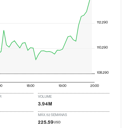
112.290
110.290
108.290
00
18:00
19:00
20:00
R
VOLUME
3.94M
MÁX. 52 SEMANAS
225.59
USD