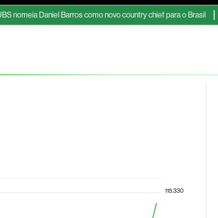
ia Daniel Barros como novo country chief para o Brasil
Flybo
ESG
Soluções de publicidade
Bloomberg Línea
Assina
115.330