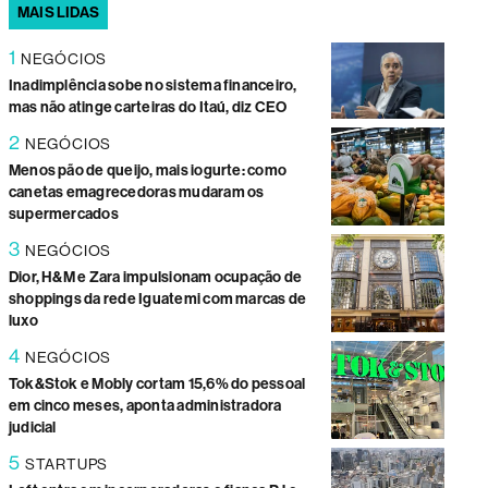
MAIS LIDAS
1
NEGÓCIOS
Inadimplência sobe no sistema financeiro,
mas não atinge carteiras do Itaú, diz CEO
2
NEGÓCIOS
Menos pão de queijo, mais iogurte: como
canetas emagrecedoras mudaram os
supermercados
3
NEGÓCIOS
Dior, H&M e Zara impulsionam ocupação de
shoppings da rede Iguatemi com marcas de
luxo
4
NEGÓCIOS
Tok&Stok e Mobly cortam 15,6% do pessoal
em cinco meses, aponta administradora
judicial
5
STARTUPS