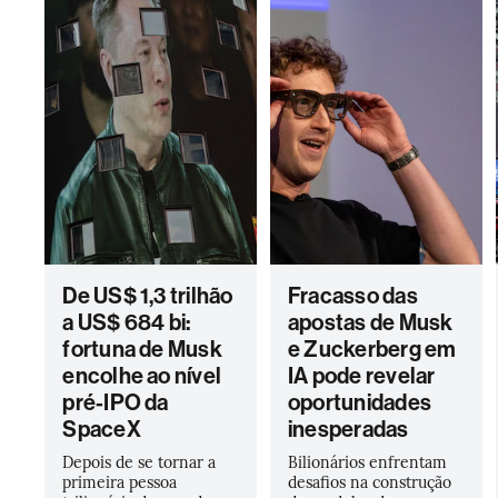
De US$ 1,3 trilhão
Fracasso das
a US$ 684 bi:
apostas de Musk
fortuna de Musk
e Zuckerberg em
encolhe ao nível
IA pode revelar
pré-IPO da
oportunidades
SpaceX
inesperadas
Depois de se tornar a
Bilionários enfrentam
primeira pessoa
desafios na construção