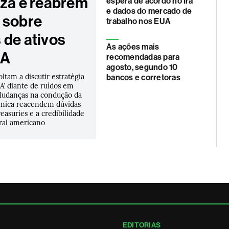
eza e reabrem
espera de acordo no Irã
e dados do mercado de
 sobre
trabalho nos EUA
 de ativos
As ações mais
UA
recomendadas para
agosto, segundo 10
oltam a discutir estratégia
bancos e corretoras
A’ diante de ruídos em
Mudanças na condução da
ômica reacendem dúvidas
reasuries e a credibilidade
ral americano
EDITORIAS