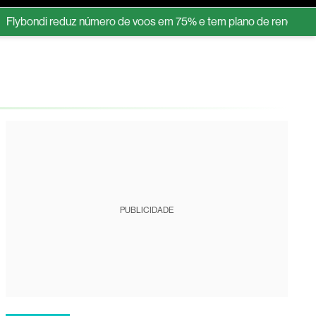
ndi reduz número de voos em 75% e tem plano de renovação de fro
tura
PUBLICIDADE