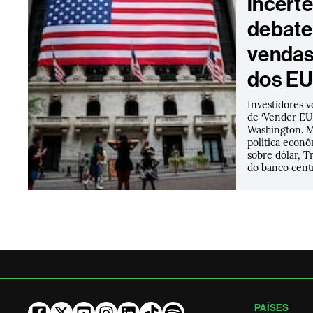
incert
debate
vendas
dos E
Investidores v
de ‘Vender EU
Washington. 
política econ
sobre dólar, T
do banco cent
PAÍSES