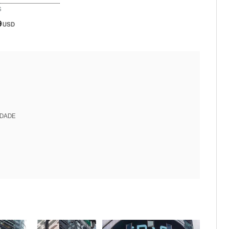
S
9
USD
IDADE