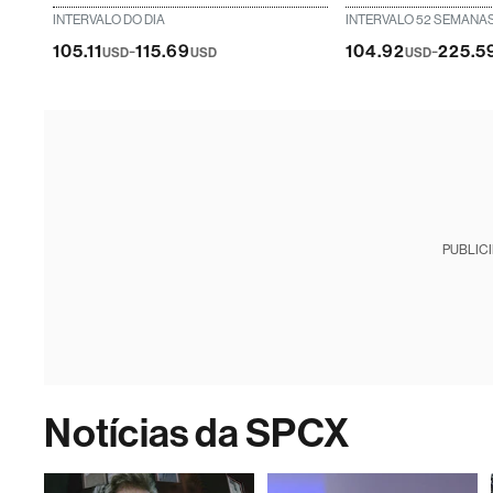
INTERVALO DO DIA
INTERVALO 52 SEMANA
-
-
105.11
115.69
104.92
225.5
USD
USD
USD
PUBLIC
Notícias da SPCX