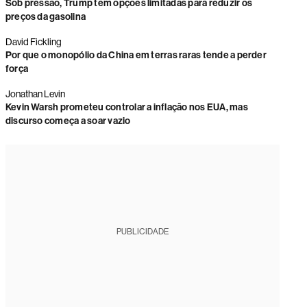
Sob pressão, Trump tem opções limitadas para reduzir os
preços da gasolina
David Fickling
Por que o monopólio da China em terras raras tende a perder
força
Jonathan Levin
Kevin Warsh prometeu controlar a inflação nos EUA, mas
discurso começa a soar vazio
PUBLICIDADE