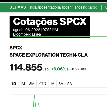
os EUA anuncia aposentadoria após 14 anos no cargo
ÚLTIMAS
UBS nome
Cotações SPCX
agosto 06, 2026 | 07:55 PM
Bloomberg Línea
SPCX
SPACE EXPLORATION TECHN-CL A
114.855
+6.06%
+6.565 USD
USD
1D
1M
3M
YTD
1A
3A
5A