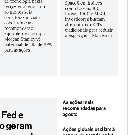
de tecnologia nesta
SpaceX em índices
terça-feira, enquanto
como Nasdaq 100,
ao menos seis
Russell 1000 e MSCI,
corretoras iniciam
investidores buscam
cobertura com
alternativas a ETFs
recomendação
tradicionais para reduzir
equivalente a compra;
a exposição a Elon Musk
Morgan Stanley vê
potencial de alta de 87%
para as ações
As ações mais
recomendadas para
 Fed e
agosto
o geram
Ações globais oscilam à