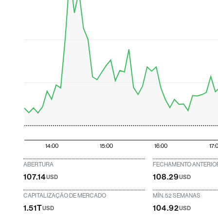
14:00
15:00
16:00
17:
ABERTURA
FECHAMENTO ANTERIO
107.14
108.29
USD
USD
CAPITALIZAÇÃO DE MERCADO
MÍN. 52 SEMANAS
1.51T
104.92
USD
USD