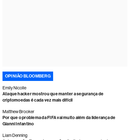
OPINIÃO BLOOMBERG
Emily Nicolle
Ataque hacker mostrou que manter a segurança de
criptomoedas é cada vez mais difícil
Matthew Brooker
Por que o problema da FIFA vai muito além da liderança de
Gianni Infantino
Liam Denning