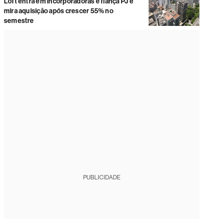
Loft entra em incorporadoras e fiança PJ e
mira aquisição após crescer 55% no
semestre
PUBLICIDADE