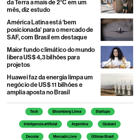
da Terra a mais de 2°C em um
mês, diz estudo
América Latina está ‘bem
posicionada' para o mercado de
SAF, com Brasil em destaque
Maior fundo climático do mundo
libera US$ 4,3 bilhões para
projetos
Huawei faz da energia limpa um
negócio de US$ 11 bilhões e
amplia aposta no Brasil
Temas deste artigo
Tech
Bloomberg Línea
Startups
Inteligencia artificial
Argentina
Globant
Decolar
Mercado Livre
Últimas Brasil