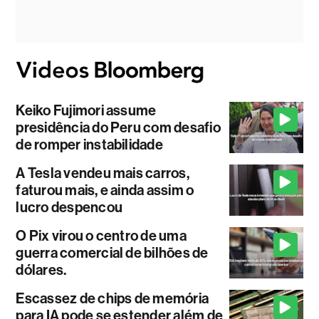
Keiko Fujimori assume
presidência do Peru com desafio
de romper instabilidade
A Tesla vendeu mais carros,
faturou mais, e ainda assim o
lucro despencou
O Pix virou o centro de uma
guerra comercial de bilhões de
dólares.
Escassez de chips de memória
para IA pode se estender além de