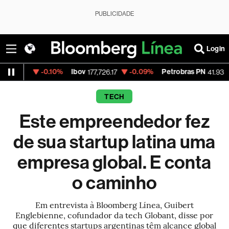
PUBLICIDADE
Login
0.10%
Ibov
-0.09%
Petrobras PN
-1.34%
Va
177,726.17
41.93
TECH
Este empreendedor fez
de sua startup latina uma
empresa global. E conta
o caminho
Em entrevista à Bloomberg Línea, Guibert
Englebienne, cofundador da tech Globant, disse por
que diferentes startups argentinas têm alcance global