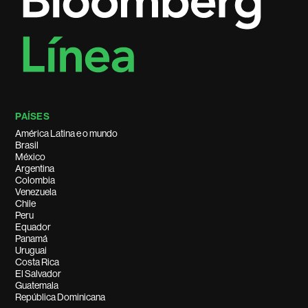
PAÍSES
América Latina e o mundo
Brasil
México
Argentina
Colombia
Venezuela
Chile
Peru
Equador
Panamá
Uruguai
Costa Rica
El Salvador
Guatemala
República Dominicana