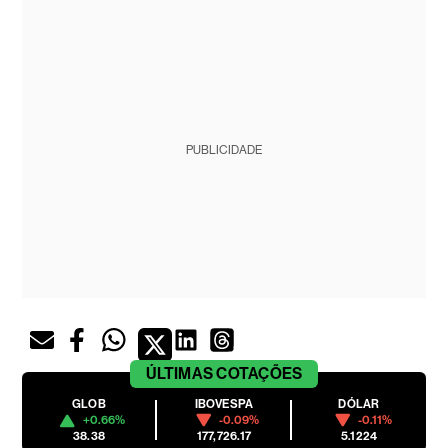
PUBLICIDADE
ÚLTIMAS
COTAÇÕES
GLOB
IBOVESPA
DÓLAR
+0.66%
-0.09%
-0.11%
38.38
177,726.17
5.1224