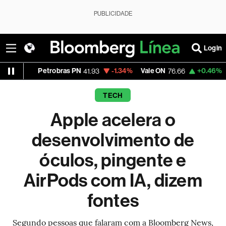
PUBLICIDADE
Login
etrobras PN
-1.34%
Vale ON
+0.46%
Itaú PN
41.93
76.66
42.3
TECH
Apple acelera o
desenvolvimento de
óculos, pingente e
AirPods com IA, dizem
fontes
Segundo pessoas que falaram com a Bloomberg News,