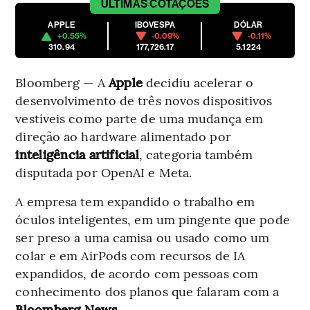
ÚLTIMAS
COTAÇÕES
APPLE
IBOVESPA
DÓLAR
+0.55%
-0.09%
-0.11%
310.94
177,726.17
5.1224
Bloomberg — A
Apple
decidiu acelerar o
desenvolvimento de três novos dispositivos
vestíveis como parte de uma mudança em
direção ao hardware alimentado por
inteligência artificial
, categoria também
disputada por OpenAI e Meta.
A empresa tem expandido o trabalho em
óculos inteligentes, em um pingente que pode
ser preso a uma camisa ou usado como um
colar e em AirPods com recursos de IA
expandidos, de acordo com pessoas com
conhecimento dos planos que falaram com a
Bloomberg News
.