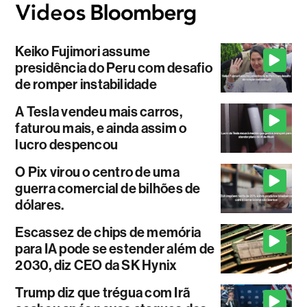
Keiko Fujimori assume
presidência do Peru com desafio
de romper instabilidade
A Tesla vendeu mais carros,
faturou mais, e ainda assim o
lucro despencou
O Pix virou o centro de uma
guerra comercial de bilhões de
dólares.
Escassez de chips de memória
para IA pode se estender além de
2030, diz CEO da SK Hynix
Trump diz que trégua com Irã