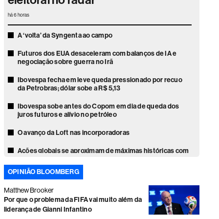
eleitoral no radar
há 6 horas
A ‘volta’ da Syngenta ao campo
Futuros dos EUA desaceleram com balanços de IA e
negociação sobre guerra no Irã
Ibovespa fecha em leve queda pressionado por recuo
da Petrobras; dólar sobe a R$ 5,13
Ibovespa sobe antes do Copom em dia de queda dos
juros futuros e alívio no petróleo
O avanço da Loft nas incorporadoras
Ações globais se aproximam de máximas históricas com
temporada de balanços
OPINIÃO BLOOMBERG
Vale e Petrobras caem e limitam o desempenho do
Ibovespa; dólar avança a R$ 5,09
Matthew Brooker
Por que o problema da FIFA vai muito além da
Ações globais sobem com recuo do petróleo e alívio da
liderança de Gianni Infantino
pressão sobre mercados