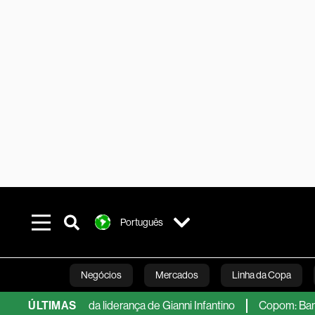
Português
Negócios
Mercados
Linha da Copa
uito além da liderança de Gianni Infantino
ÚLTIMAS
Copom: Banco Centra
Línea Studios
Podcasts
Inovação
Fi