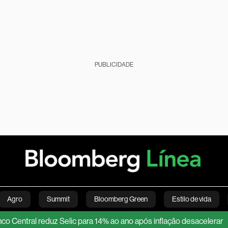
PUBLICIDADE
Agro
Summit
Bloomberg Green
Estilo de vida
l reduz Selic para 14% ao ano após inflação desacelerar
Petr
nanças pessoais
Viagens
Internacional
Brasil
S