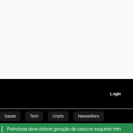
Login
Saúde
Tech
Cripto
Newsletters
obras deve dobrar geração de caixa no segundo trimestre, projet
tartups
Linha Executiva
Opinião
Vídeos