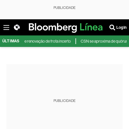
PUBLICIDADE
Login
ÚLTIMAS
em plano de renovação de frota incerto
CSN se aproxima de quórum nece
PUBLICIDADE