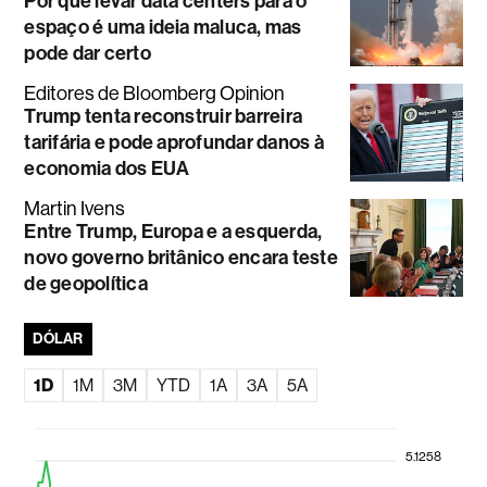
Por que levar data centers para o
espaço é uma ideia maluca, mas
pode dar certo
Editores de Bloomberg Opinion
Trump tenta reconstruir barreira
tarifária e pode aprofundar danos à
economia dos EUA
Martin Ivens
Entre Trump, Europa e a esquerda,
novo governo britânico encara teste
de geopolítica
DÓLAR
1D
1M
3M
YTD
1A
3A
5A
5.1258