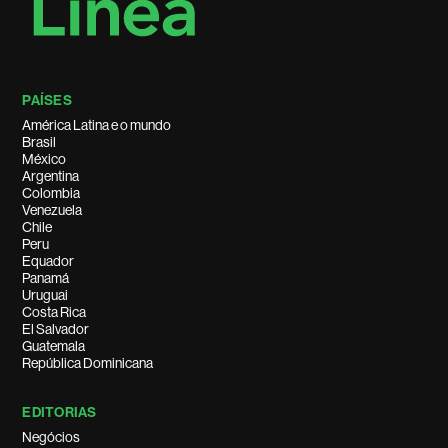
PAÍSES
América Latina e o mundo
Brasil
México
Argentina
Colombia
Venezuela
Chile
Peru
Equador
Panamá
Uruguai
Costa Rica
El Salvador
Guatemala
República Dominicana
EDITORIAS
Negócios