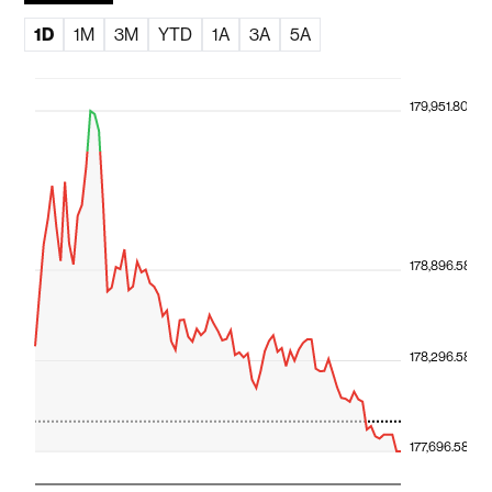
1D
1M
3M
YTD
1A
3A
5A
179,951.80
178,896.58
178,296.58
177,696.58