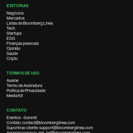
EDITORIAS
Negócios
Mercados
Listas de Bloomberg Línea
Tech
Startups
ESG
Finanças pessoais
Opinião
Saúde
Cripto
TERMOS DE USO
Assine
Termo de Assinatura
Política de Privacidade
Media Kit
CONTATO
Eventos - Summit
Contato: contact@bloomberglinea.com
Suporte ao cliente: support@bloomberglinea.com
Anuncie conosco: ads_br@bloomberglinea.com