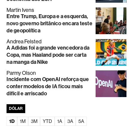
Martin Ivens
Entre Trump, Europa e a esquerda,
novo governo britânico encara teste
de geopolítica
Andrea Felsted
A Adidas foi a grande vencedora da
Copa, mas Haaland pode ser carta
na manga da Nike
Parmy Olson
Incidente com OpenAI reforça que
conter modelos de IA ficou mais
difícil e arriscado
DÓLAR
1D
1M
3M
YTD
1A
3A
5A