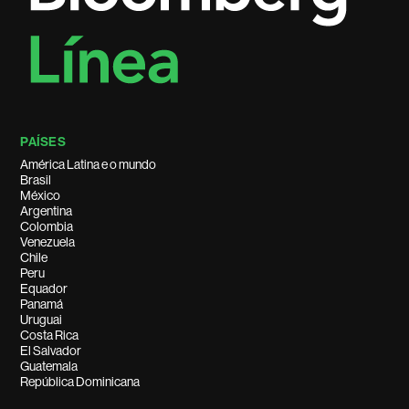
PAÍSES
América Latina e o mundo
Brasil
México
Argentina
Colombia
Venezuela
Chile
Peru
Equador
Panamá
Uruguai
Costa Rica
El Salvador
Guatemala
República Dominicana