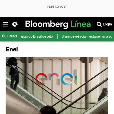
PUBLICIDADE
Login
ÚLTIMAS
 frango do Brasil de veto
Shein deve iniciar nesta semana sondagem co
Enel