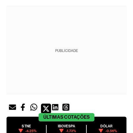
PUBLICIDADE
ÚLTIMAS
COTAÇÕES
STNE
IBOVESPA
DÓLAR
-4.25%
-1.73%
-0.56%