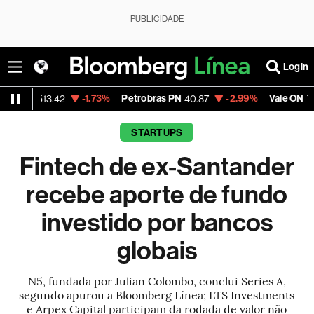
PUBLICIDADE
Login
-1.73%
Petrobras PN
-2.99%
Vale ON
-0.5
.42
40.87
74.97
STARTUPS
Fintech de ex-Santander
recebe aporte de fundo
investido por bancos
globais
N5, fundada por Julian Colombo, conclui Series A,
segundo apurou a Bloomberg Línea; LTS Investments
e Arpex Capital participam da rodada de valor não