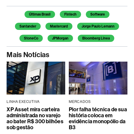
Temas deste artigo
Últimas Brasil
Fintech
Software
Santander
Mastercard
Jorge Paulo Lemann
StoneCo
JPMorgan
Bloomberg Línea
Mais Notícias
LINHA EXECUTIVA
MERCADOS
XP Asset mira carteira
Pior falha técnica de sua
administrada no varejo
história coloca em
ao bater R$ 300 bilhões
evidência monopólio da
sob gestão
B3