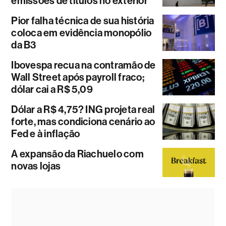
emissões de títulos no exterior
Pior falha técnica de sua história
coloca em evidência monopólio
da B3
Ibovespa recua na contramão de
Wall Street após payroll fraco;
dólar cai a R$ 5,09
Dólar a R$ 4,75? ING projeta real
forte, mas condiciona cenário ao
Fed e à inflação
A expansão da Riachuelo com
novas lojas