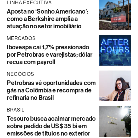
LINHA EXECUTIVA
Aposta no ‘Sonho Americano’:
como a Berkshire amplia a
atuação no setor imobiliário
MERCADOS
Ibovespa cai 1,7% pressionado
por Petrobras e varejistas; dólar
recua com payroll
NEGÓCIOS
Petrobras vê oportunidades com
gás na Colômbia e recompra de
refinaria no Brasil
BRASIL
Tesouro busca acalmar mercado
sobre pedido de US$ 35 bi em
emissões de títulos no exterior