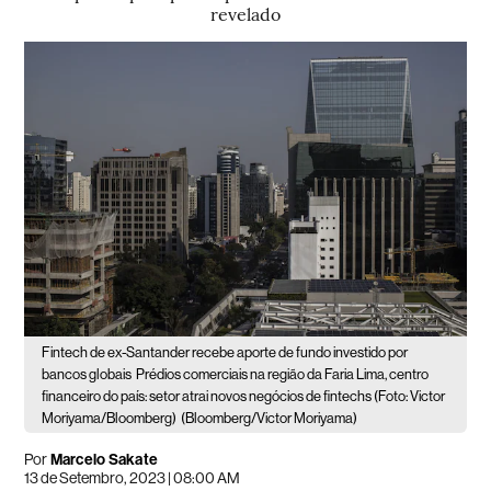
revelado
Fintech de ex-Santander recebe aporte de fundo investido por
bancos globais
Prédios comerciais na região da Faria Lima, centro
financeiro do país: setor atrai novos negócios de fintechs (Foto: Victor
Moriyama/Bloomberg)
(Bloomberg/Victor Moriyama)
Por
Marcelo Sakate
13 de Setembro, 2023 | 08:00 AM