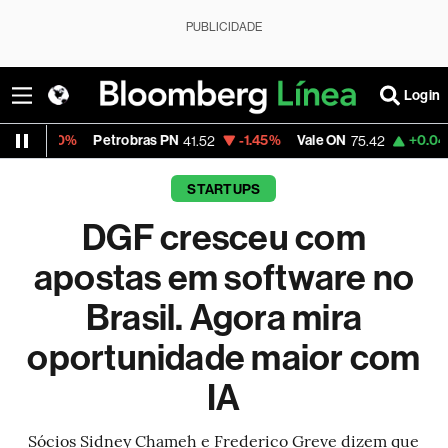
PUBLICIDADE
Login
Petrobras PN
-1.45%
Vale ON
+0.04%
Itaú PN
41.52
75.42
4
STARTUPS
DGF cresceu com
apostas em software no
Brasil. Agora mira
oportunidade maior com
IA
Sócios Sidney Chameh e Frederico Greve dizem que