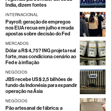
Índia, dizem fontes
INTERNACIONAL
Payroll: geração de empregos
nos EUA recua em julho e muda
apostas sobre decisão do Fed
MERCADOS
Dólar a R$ 4,75? ING projeta real
forte, mas condiciona cenário ao
Fed e à inflação
NEGÓCIOS
JBS recebe US$ 2,5 bilhões de
fundo da Indonésia para expandir
operação na Ásia
NEGÓCIOS
Pão artesanal de fábrica: a