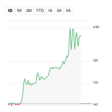
1D
1M
3M
YTD
1A
3A
5A
2.35
1.97
1.72
1.47