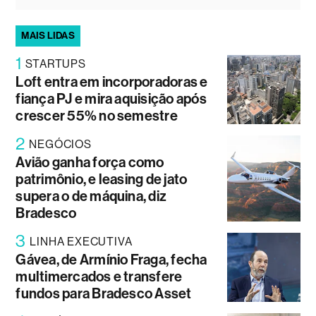
MAIS LIDAS
1
STARTUPS
Loft entra em incorporadoras e
fiança PJ e mira aquisição após
crescer 55% no semestre
2
NEGÓCIOS
Avião ganha força como
patrimônio, e leasing de jato
supera o de máquina, diz
Bradesco
3
LINHA EXECUTIVA
Gávea, de Armínio Fraga, fecha
multimercados e transfere
fundos para Bradesco Asset