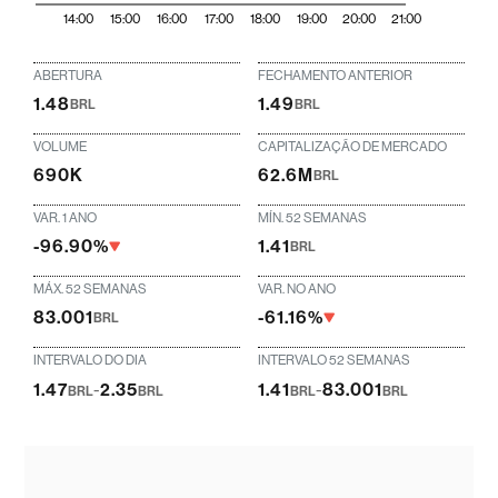
14:00
15:00
16:00
17:00
18:00
19:00
20:00
21:00
ABERTURA
FECHAMENTO ANTERIOR
1.48
1.49
BRL
BRL
VOLUME
CAPITALIZAÇÃO DE MERCADO
690K
62.6M
BRL
VAR. 1 ANO
MÍN. 52 SEMANAS
-96.90%
1.41
BRL
MÁX. 52 SEMANAS
VAR. NO ANO
83.001
-61.16%
BRL
INTERVALO DO DIA
INTERVALO 52 SEMANAS
1.47
-
2.35
1.41
-
83.001
BRL
BRL
BRL
BRL