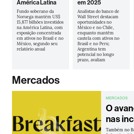
América Latina
em 2025
Fundo soberano da
Analistas do banco de
Noruega mantém US$
Wall Street destacam
15,877 bilhões investidos
oportunidades no
na América Latina, com
México e no Chile,
exposição concentrada
enquanto mantêm
em ativos no Brasil e no
cautela com ativos no
México, segundo seu
Brasil e no Peru;
relatório anual
Argentina tem
potencial no longo
prazo, avaliam
Mercados
MERCADOS
O avan
nas in
Também no Bre