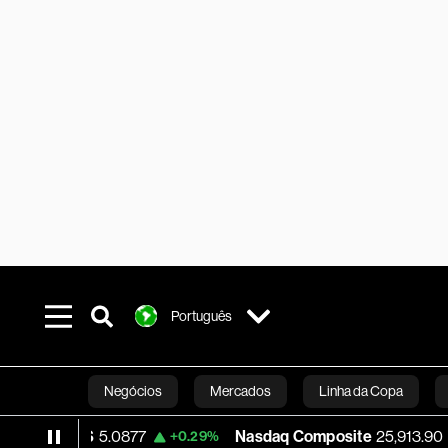
Português
Negócios
Mercados
Linha da Copa
ólar/R$
5.0877
Nasdaq Composite
25,913.90
+0.29%
+2.
Línea Studios
Podcasts
Inovação
Fi