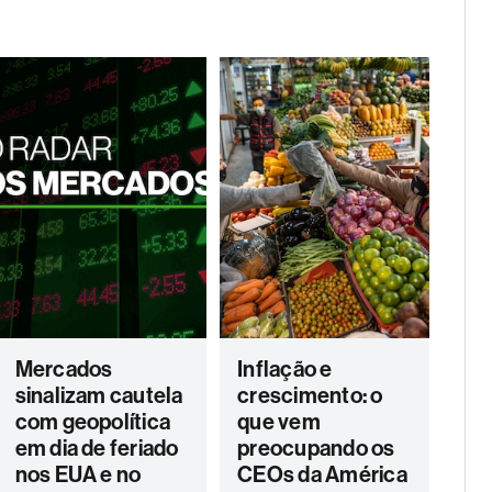
Mercados
Inflação e
sinalizam cautela
crescimento: o
com geopolítica
que vem
em dia de feriado
preocupando os
nos EUA e no
CEOs da América