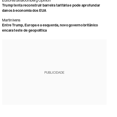
Editores de Bloomberg Opinion
Trump tenta reconstruir barreira tarifária e pode aprofundar
danos à economia dos EUA
Martin Ivens
Entre Trump, Europa e a esquerda, novo governo britânico
encara teste de geopolítica
PUBLICIDADE