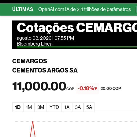
 Anthropic e OpenAI com IA de 2,4 trilhões de parâmetros
ÚLTIMAS
Habi
Cotações CEMARG
agosto 03, 2026 | 07:55 PM
Bloomberg Línea
CEMARGOS
CEMENTOS ARGOS SA
11,000.00
-0.18%
-20.00 COP
COP
1D
1M
3M
YTD
1A
3A
5A