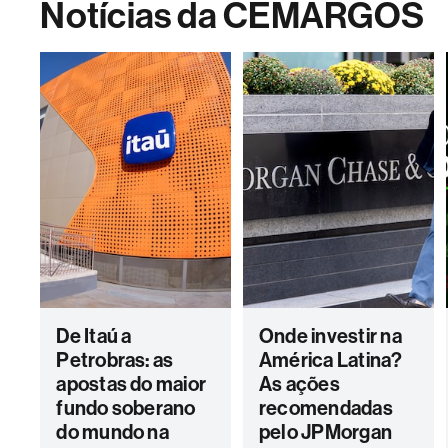
Notícias da CEMARGOS
De Itaú a
Onde investir na
Petrobras: as
América Latina?
apostas do maior
As ações
fundo soberano
recomendadas
do mundo na
pelo JPMorgan