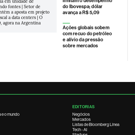
limitam o desempenho
ria em unidade de
ndo fontes | Setor de
do Ibovespa; dólar
ntém a aposta em projeto
avança a R$ 5,09
scal a data centers | O
, agora na Argentina
Ações globais sobem
com recuo do petróleo
e alívio da pressão
sobre mercados
EDITORIAS
a e o mundo
Negócios
Mercados
Listas de Bloomberg Línea
Tech - AI
Startups