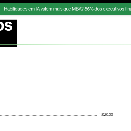
lidades em IA valem mais que MBA? 86% dos executivos financeir
ESG
Soluções de publicidade
Bloomberg Línea
Assina
OS
11,020.00