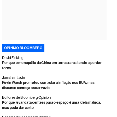
OPINIÃO BLOOMBERG
David Fickling
Por que o monopólio da China em terras raras tende a perder
força
Jonathan Levin
Kevin Warsh prometeu controlar a inflação nos EUA, mas
discurso começa a soar vazio
Editores de Bloomberg Opinion
Por que levar data centers para o espaço é uma ideia maluca,
mas pode dar certo