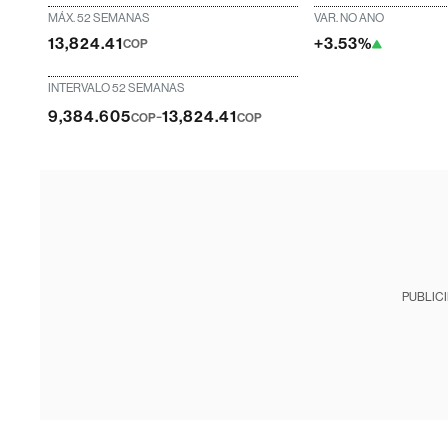
MÁX. 52 SEMANAS
VAR. NO ANO
13,824.41
+3.53%
COP
INTERVALO 52 SEMANAS
-
9,384.605
13,824.41
COP
COP
PUBLIC