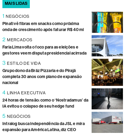
MAIS LIDAS
1
NEGÓCIOS
Pinati vê fibras em snacks como próxima
onda de crescimento após faturar R$ 40 mi
2
MERCADOS
Faria Lima volta o foco para as eleições e
gestores veem disputa presidencial acirrada
3
ESTILO DE VIDA
Grupo dono da Bráz Pizzaria e do Pirajá
completa 30 anos com plano de expansão
nacional
4
LINHA EXECUTIVA
24 horas de tensão: como o ‘Nostradamus’ da
IA evitou o colapso de seu hedge fund
5
NEGÓCIOS
Intralog busca independência da JSL e mira
expansão para América Latina, diz CEO