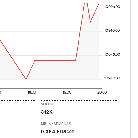
10,995.00
10,970.00
10,945.00
10,920.00
0
18:00
19:00
20:00
R
VOLUME
312K
MÍN. 52 SEMANAS
9,384.605
COP