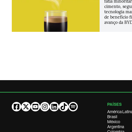
fatia minoritá
cimento, segu
tecnologia ma
de benefício fi
avanço da BYD
PAÍSES
América Latin
Brasil
México
Argentina
Colombia