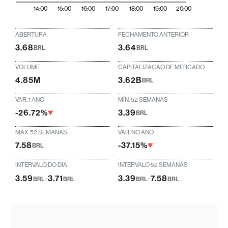
14:00
15:00
16:00
17:00
18:00
19:00
20:00
ABERTURA
FECHAMENTO ANTERIOR
3.68
3.64
BRL
BRL
VOLUME
CAPITALIZAÇÃO DE MERCADO
4.85M
3.62B
BRL
VAR. 1 ANO
MÍN. 52 SEMANAS
-26.72%
3.39
BRL
MÁX. 52 SEMANAS
VAR. NO ANO
7.58
-37.15%
BRL
INTERVALO DO DIA
INTERVALO 52 SEMANAS
3.59
-
3.71
3.39
-
7.58
BRL
BRL
BRL
BRL