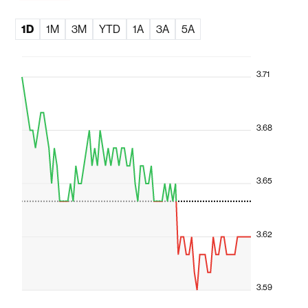
1D
1M
3M
YTD
1A
3A
5A
3.71
3.68
3.65
3.62
3.59