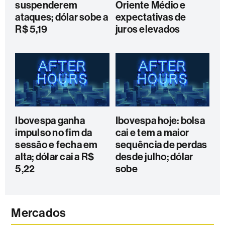
suspenderem
Oriente Médio e
ataques; dólar sobe a
expectativas de
R$ 5,19
juros elevados
Ibovespa ganha
Ibovespa hoje: bolsa
impulso no fim da
cai e tem a maior
sessão e fecha em
sequência de perdas
alta; dólar cai a R$
desde julho; dólar
5,22
sobe
Mercados