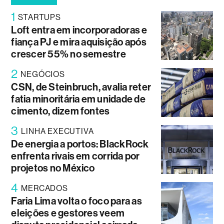
1
STARTUPS
Loft entra em incorporadoras e
fiança PJ e mira aquisição após
crescer 55% no semestre
2
NEGÓCIOS
CSN, de Steinbruch, avalia reter
fatia minoritária em unidade de
cimento, dizem fontes
3
LINHA EXECUTIVA
De energia a portos: BlackRock
enfrenta rivais em corrida por
projetos no México
4
MERCADOS
Faria Lima volta o foco para as
eleições e gestores veem