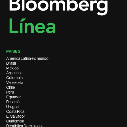
PAÍSES
América Latina e o mundo
Brasil
México
Argentina
Colombia
Venezuela
Chile
Peru
Equador
Panamá
Uruguai
Costa Rica
El Salvador
Guatemala
República Dominicana