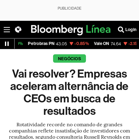
PUBLICIDADE
Login
Petrobras PN
-0.85%
Vale ON
-2.15%
Itaú PN
43.05
74.64
43
NEGÓCIOS
Vai resolver? Empresas
aceleram alternância de
CEOs em busca de
resultados
Rotatividade recorde no comando de grandes
companhias reflete insatisfação de investidores com
resultados, segundo consultoria Russell Reynolds em