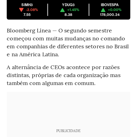
SIMH3
YDUQ3
IBOVESPA
-2.08%
+1.45%
+0.00%
7.55
8.38
178,000.24
Bloomberg Línea — O segundo semestre
começou com muitas mudanças no comando
em companhias de diferentes setores no Brasil
e na América Latina.
A alternância de CEOs acontece por razões
distintas, próprias de cada organização mas
também com algumas em comum.
PUBLICIDADE