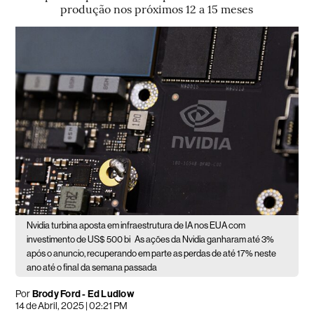
produção nos próximos 12 a 15 meses
Nvidia turbina aposta em infraestrutura de IA nos EUA com
investimento de US$ 500 bi
As ações da Nvidia ganharam até 3%
após o anuncio, recuperando em parte as perdas de até 17% neste
ano até o final da semana passada
Por
Brody Ford - Ed Ludlow
14 de Abril, 2025 | 02:21 PM