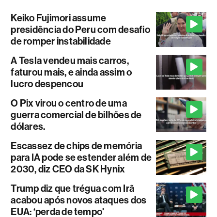
Keiko Fujimori assume
presidência do Peru com desafio
de romper instabilidade
A Tesla vendeu mais carros,
faturou mais, e ainda assim o
lucro despencou
O Pix virou o centro de uma
guerra comercial de bilhões de
dólares.
Escassez de chips de memória
para IA pode se estender além de
2030, diz CEO da SK Hynix
Trump diz que trégua com Irã
acabou após novos ataques dos
EUA: ‘perda de tempo'