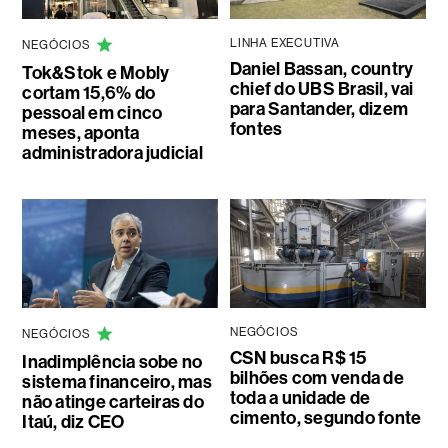
LINHA EXECUTIVA
NEGÓCIOS
Daniel Bassan, country
Tok&Stok e Mobly
chief do UBS Brasil, vai
cortam 15,6% do
para Santander, dizem
pessoal em cinco
fontes
meses, aponta
administradora judicial
NEGÓCIOS
NEGÓCIOS
CSN busca R$ 15
Inadimplência sobe no
bilhões com venda de
sistema financeiro, mas
toda a unidade de
não atinge carteiras do
cimento, segundo fonte
Itaú, diz CEO