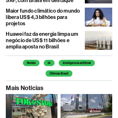
SAF, com Brasil em destaque
Maior fundo climático do mundo
libera US$ 4,3 bilhões para
projetos
Huawei faz da energia limpa um
negócio de US$ 11 bilhões e
amplia aposta no Brasil
Temas deste artigo
Nvidia
IA
Inteligencia artificial
Últimas Brasil
Mais Notícias