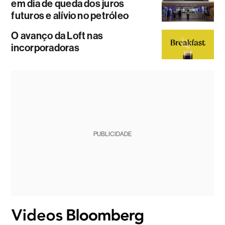
em dia de queda dos juros
futuros e alívio no petróleo
O avanço da Loft nas
incorporadoras
PUBLICIDADE