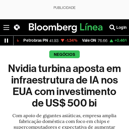
PUBLICIDADE
Login
Petrobras PN
-1.34%
Vale ON
+0.46%
Itaú PN
41.93
76.66
42
NEGÓCIOS
Nvidia turbina aposta em
infraestrutura de IA nos
EUA com investimento
de US$ 500 bi
Com apoio de gigantes asiáticas, empresa amplia
fabricação doméstica com foco em chips e
supercomputadores e expectativa de aumentar