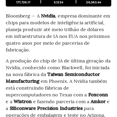
177,726.17
5.1224
26,363.44
Bloomberg — A
Nvidia
, empresa dominante em
chips para modelos de inteligência artificial,
planeja produzir até meio trilhão de dólares
em infraestrutura de IA nos EUA nos próximos
quatro anos por meio de parcerias de
fabricação.
A produção do chip de IA de última geração da
Nvidia, conhecido como Blackwell, foi iniciada
na nova fábrica da
Taiwan Semiconductor
Manufacturing
em Phoenix. A Nvidia também
está construindo fábricas de
supercomputadores no Texas com a
Foxconn
e a
Wistron
e fazendo parceria com a
Amkor
e
a
Siliconware Precision Industries
para
operações de embalagem e teste no Arizona,