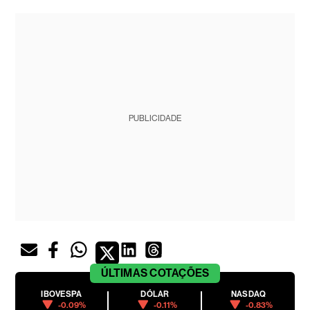
PUBLICIDADE
ÚLTIMAS
COTAÇÕES
IBOVESPA
DÓLAR
NASDAQ
-0.09%
-0.11%
-0.83%