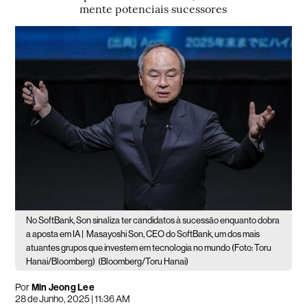
mente potenciais sucessores
No SoftBank, Son sinaliza ter candidatos à sucessão enquanto dobra
a aposta em IA |
Masayoshi Son, CEO do SoftBank, um dos mais
atuantes grupos que investem em tecnologia no mundo (Foto: Toru
Hanai/Bloomberg)
(Bloomberg/Toru Hanai)
Por
Min Jeong Lee
28 de Junho, 2025 | 11:36 AM