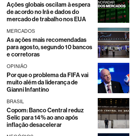
Ações globais oscilam à espera
de acordo no Irã e dados do
mercado de trabalho nos EUA
MERCADOS
As ações mais recomendadas
para agosto, segundo 10 bancos
e corretoras
OPINIÃO
Por que o problema da FIFA vai
muito além da liderança de
Gianni Infantino
BRASIL
Copom: Banco Central reduz
Selic para 14% ao ano após
inflação desacelerar