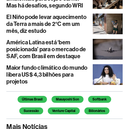
Mas há desafios, segundo WRI
El Niño pode levar aquecimento
da Terra a mais de 2°C em um
mês, diz estudo
América Latina está ‘bem
posicionada' para o mercado de
SAF, com Brasil em destaque
Maior fundo climático do mundo
libera US$ 4,3 bilhões para
projetos
Temas deste artigo
Últimas Brasil
Masayoshi Son
Softbank
Sucessão
Venture Capital
Bilionários
Mais Notícias