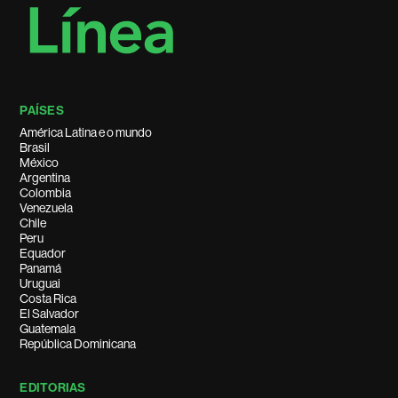
PAÍSES
América Latina e o mundo
Brasil
México
Argentina
Colombia
Venezuela
Chile
Peru
Equador
Panamá
Uruguai
Costa Rica
El Salvador
Guatemala
República Dominicana
EDITORIAS