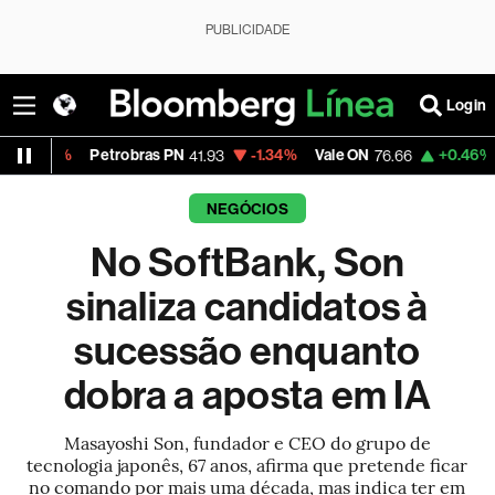
PUBLICIDADE
Login
Petrobras PN
-1.34%
Vale ON
+0.46%
Itaú PN
41.93
76.66
42.
NEGÓCIOS
No SoftBank, Son
sinaliza candidatos à
sucessão enquanto
dobra a aposta em IA
Masayoshi Son, fundador e CEO do grupo de
tecnologia japonês, 67 anos, afirma que pretende ficar
no comando por mais uma década, mas indica ter em