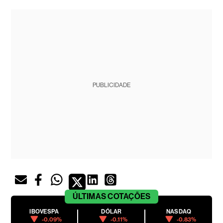
PUBLICIDADE
ÚLTIMAS
COTAÇÕES
IBOVESPA
DÓLAR
NASDAQ
-0.09%
-0.11%
-0.83%