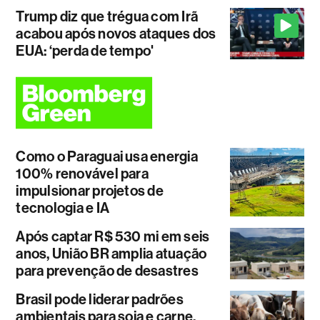
Trump diz que trégua com Irã
acabou após novos ataques dos
EUA: ‘perda de tempo'
Como o Paraguai usa energia
100% renovável para
impulsionar projetos de
tecnologia e IA
Após captar R$ 530 mi em seis
anos, União BR amplia atuação
para prevenção de desastres
Brasil pode liderar padrões
ambientais para soja e carne.