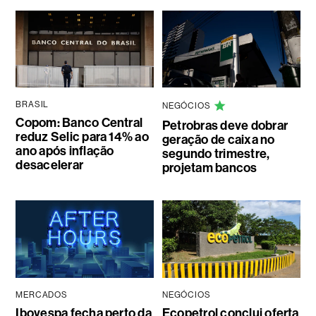
BRASIL
NEGÓCIOS
Copom: Banco Central
Petrobras deve dobrar
reduz Selic para 14% ao
geração de caixa no
ano após inflação
segundo trimestre,
desacelerar
projetam bancos
MERCADOS
NEGÓCIOS
Ibovespa fecha perto da
Ecopetrol conclui oferta