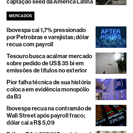
captação seed da América Latina
MERCADOS
Ibovespa cai 1,7% pressionado
por Petrobras e varejistas; dólar
recua com payroll
Tesouro busca acalmar mercado
sobre pedido de US$ 35 bi em
emissões de títulos no exterior
Pior falha técnica de sua história
coloca em evidência monopólio
da B3
Ibovespa recua na contramão de
Wall Street após payroll fraco;
dólar cai a R$ 5,09