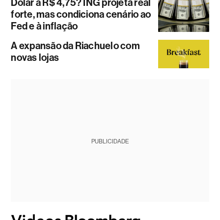
Dólar a R$ 4,75? ING projeta real
forte, mas condiciona cenário ao
Fed e à inflação
A expansão da Riachuelo com
novas lojas
PUBLICIDADE