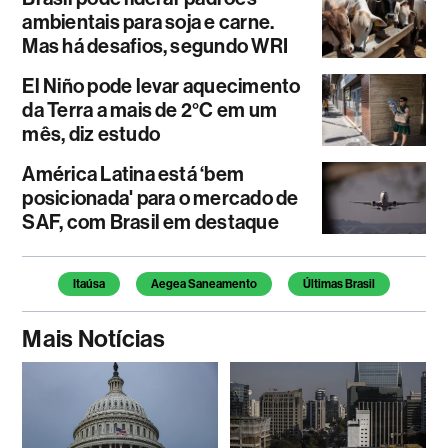
ambientais para soja e carne.
Mas há desafios, segundo WRI
El Niño pode levar aquecimento
da Terra a mais de 2°C em um
mês, diz estudo
América Latina está ‘bem
posicionada' para o mercado de
SAF, com Brasil em destaque
Temas deste artigo
Itaúsa
Aegea Saneamento
Últimas Brasil
Mais Notícias