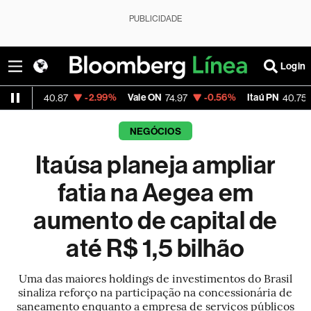
PUBLICIDADE
Login
-2.99%
Vale ON
-0.56%
Itaú PN
-2.58%
0.87
74.97
40.75
NEGÓCIOS
Itaúsa planeja ampliar
fatia na Aegea em
aumento de capital de
até R$ 1,5 bilhão
Uma das maiores holdings de investimentos do Brasil
sinaliza reforço na participação na concessionária de
saneamento enquanto a empresa de serviços públicos