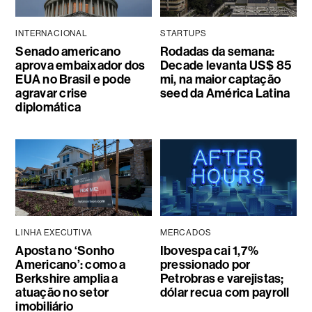
INTERNACIONAL
STARTUPS
Senado americano
Rodadas da semana:
aprova embaixador dos
Decade levanta US$ 85
EUA no Brasil e pode
mi, na maior captação
agravar crise
seed da América Latina
diplomática
LINHA EXECUTIVA
MERCADOS
Aposta no ‘Sonho
Ibovespa cai 1,7%
Americano’: como a
pressionado por
Berkshire amplia a
Petrobras e varejistas;
atuação no setor
dólar recua com payroll
imobiliário