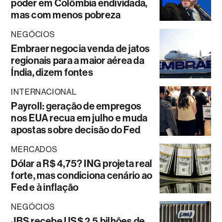
poder em Colômbia endividada,
mas com menos pobreza
NEGÓCIOS
Embraer negocia venda de jatos
regionais para a maior aérea da
Índia, dizem fontes
INTERNACIONAL
Payroll: geração de empregos
nos EUA recua em julho e muda
apostas sobre decisão do Fed
MERCADOS
Dólar a R$ 4,75? ING projeta real
forte, mas condiciona cenário ao
Fed e à inflação
NEGÓCIOS
JBS recebe US$ 2,5 bilhões de