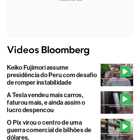
Keiko Fujimori assume
presidência do Peru com desafio
de romper instabilidade
A Tesla vendeu mais carros,
faturou mais, e ainda assim o
lucro despencou
O Pix virou o centro de uma
guerra comercial de bilhões de
dólares.