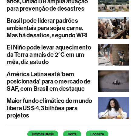
anos, União BR amplia atuação
para prevenção de desastres
Brasil pode liderar padrões
ambientais para soja e carne.
Mas há desafios, segundo WRI
El Niño pode levar aquecimento
da Terra a mais de 2°C em um
mês, diz estudo
América Latina está ‘bem
posicionada' para o mercado de
SAF, com Brasil em destaque
Maior fundo climático do mundo
libera US$ 4,3 bilhões para
projetos
Temas deste artigo
Últimas Brasil
Hertz
Localiza