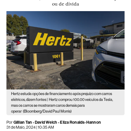
ou de dívida
Hertz estuda opções de financiamento após prejuízo com carros
elétricos, dizem fontes |
Hertz comprou 100.00 veículos da Tesla,
mas os carros se mostraram caros demais para
operar
(Bloomberg/David Paul Morris)
Por
Gillian Tan - David Welch - Eliza Ronalds-Hannon
31 de Maio, 2024 | 10:35 AM