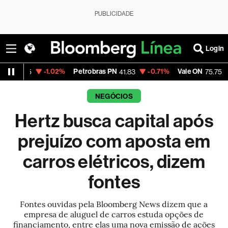
PUBLICIDADE
Login
-1.02%
Petrobras PN
-0.71%
Vale ON
+0.48%
41.83
75.75
NEGÓCIOS
Hertz busca capital após
prejuízo com aposta em
carros elétricos, dizem
fontes
Fontes ouvidas pela Bloomberg News dizem que a
empresa de aluguel de carros estuda opções de
financiamento, entre elas uma nova emissão de ações