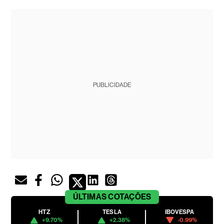
PUBLICIDADE
ÚLTIMAS
COTAÇÕES
HTZ
TESLA
IBOVESPA
+9.70%
+2.38%
-0.99%