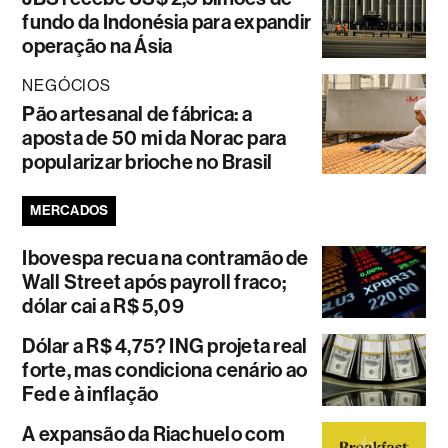
fundo da Indonésia para expandir
operação na Ásia
NEGÓCIOS
Pão artesanal de fábrica: a
aposta de 50 mi da Norac para
popularizar brioche no Brasil
MERCADOS
Ibovespa recua na contramão de
Wall Street após payroll fraco;
dólar cai a R$ 5,09
Dólar a R$ 4,75? ING projeta real
forte, mas condiciona cenário ao
Fed e à inflação
A expansão da Riachuelo com