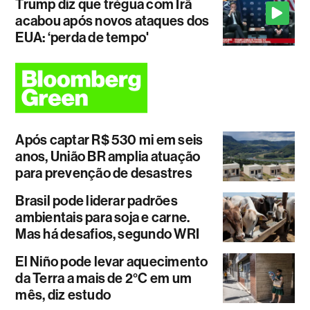
Trump diz que trégua com Irã
acabou após novos ataques dos
EUA: ‘perda de tempo'
Após captar R$ 530 mi em seis
anos, União BR amplia atuação
para prevenção de desastres
Brasil pode liderar padrões
ambientais para soja e carne.
Mas há desafios, segundo WRI
El Niño pode levar aquecimento
da Terra a mais de 2°C em um
mês, diz estudo