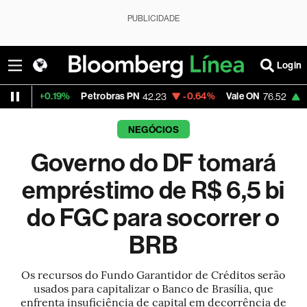
PUBLICIDADE
Login
0.19%
Petrobras PN
-0.64%
Vale ON
+0.28%
I
42.23
76.52
NEGÓCIOS
Governo do DF tomará
empréstimo de R$ 6,5 bi
do FGC para socorrer o
BRB
Os recursos do Fundo Garantidor de Créditos serão
usados para capitalizar o Banco de Brasília, que
enfrenta insuficiência de capital em decorrência de