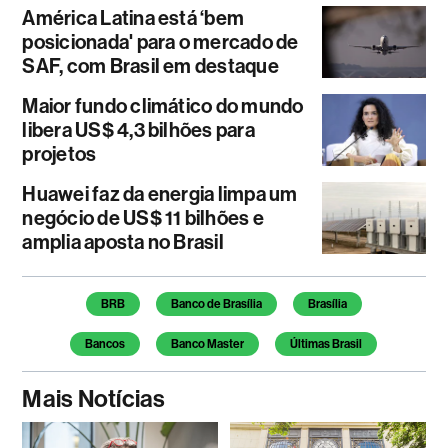
América Latina está ‘bem
posicionada' para o mercado de
SAF, com Brasil em destaque
Maior fundo climático do mundo
libera US$ 4,3 bilhões para
projetos
Huawei faz da energia limpa um
negócio de US$ 11 bilhões e
amplia aposta no Brasil
Temas deste artigo
BRB
Banco de Brasília
Brasília
Bancos
Banco Master
Últimas Brasil
Mais Notícias