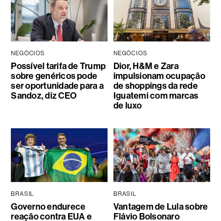
NEGÓCIOS
NEGÓCIOS
Possível tarifa de Trump
Dior, H&M e Zara
sobre genéricos pode
impulsionam ocupação
ser oportunidade para a
de shoppings da rede
Sandoz, diz CEO
Iguatemi com marcas
de luxo
BRASIL
BRASIL
Governo endurece
Vantagem de Lula sobre
reação contra EUA e
Flávio Bolsonaro