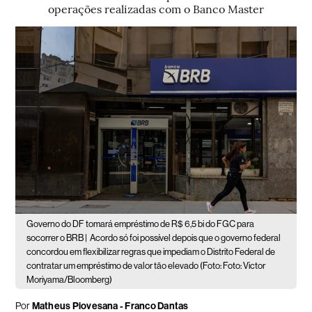
operações realizadas com o Banco Master
Governo do DF tomará empréstimo de R$ 6,5 bi do FGC para
socorrer o BRB |
Acordo só foi possível depois que o governo federal
concordou em flexibilizar regras que impediam o Distrito Federal de
contratar um empréstimo de valor tão elevado (Foto: Foto: Victor
Moriyama/Bloomberg)
Por
Matheus Piovesana - Franco Dantas