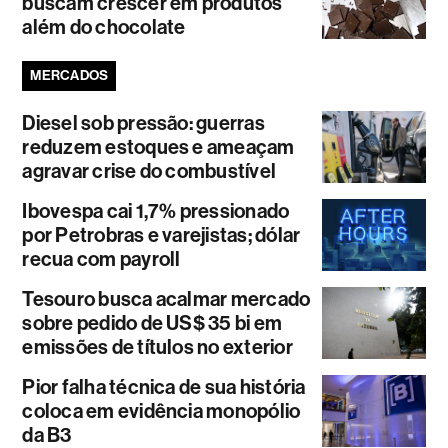
buscam crescer em produtos
além do chocolate
MERCADOS
Diesel sob pressão: guerras
reduzem estoques e ameaçam
agravar crise do combustível
Ibovespa cai 1,7% pressionado
por Petrobras e varejistas; dólar
recua com payroll
Tesouro busca acalmar mercado
sobre pedido de US$ 35 bi em
emissões de títulos no exterior
Pior falha técnica de sua história
coloca em evidência monopólio
da B3