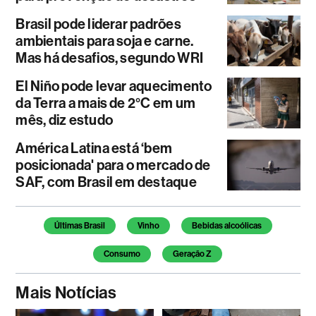
Brasil pode liderar padrões
ambientais para soja e carne.
Mas há desafios, segundo WRI
El Niño pode levar aquecimento
da Terra a mais de 2°C em um
mês, diz estudo
América Latina está ‘bem
posicionada' para o mercado de
SAF, com Brasil em destaque
Temas deste artigo
Últimas Brasil
Vinho
Bebidas alcoólicas
Consumo
Geração Z
Mais Notícias