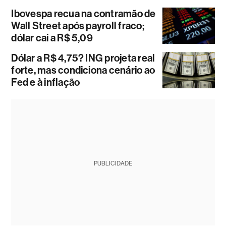
Ibovespa recua na contramão de
Wall Street após payroll fraco;
dólar cai a R$ 5,09
Dólar a R$ 4,75? ING projeta real
forte, mas condiciona cenário ao
Fed e à inflação
PUBLICIDADE