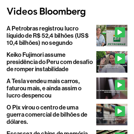
A Petrobras registrou lucro
líquido de R$ 52,4 bilhões (US$
10,4 bilhões) no segundo
Keiko Fujimori assume
presidência do Peru com desafio
de romper instabilidade
A Tesla vendeu mais carros,
faturou mais, e ainda assim o
lucro despencou
O Pix virou o centro de uma
guerra comercial de bilhões de
dólares.
Escassez de chips de memória