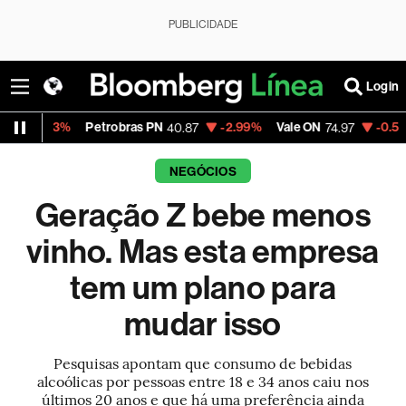
PUBLICIDADE
Login
Petrobras PN
-2.99%
Vale ON
-0.56%
Itaú PN
40.87
74.97
NEGÓCIOS
Geração Z bebe menos
vinho. Mas esta empresa
tem um plano para
mudar isso
Pesquisas apontam que consumo de bebidas
alcoólicas por pessoas entre 18 e 34 anos caiu nos
últimos 20 anos e que há uma preferência ainda