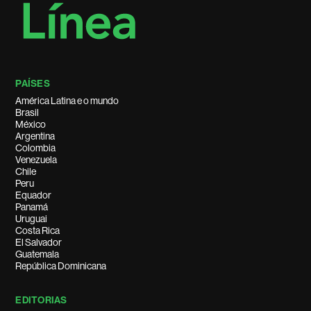
PAÍSES
América Latina e o mundo
Brasil
México
Argentina
Colombia
Venezuela
Chile
Peru
Equador
Panamá
Uruguai
Costa Rica
El Salvador
Guatemala
República Dominicana
EDITORIAS