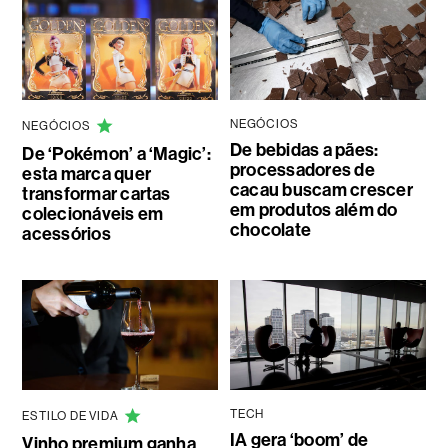
NEGÓCIOS
NEGÓCIOS
De bebidas a pães:
De ‘Pokémon’ a ‘Magic’:
processadores de
esta marca quer
cacau buscam crescer
transformar cartas
em produtos além do
colecionáveis em
chocolate
acessórios
TECH
ESTILO DE VIDA
IA gera ‘boom’ de
Vinho premium ganha