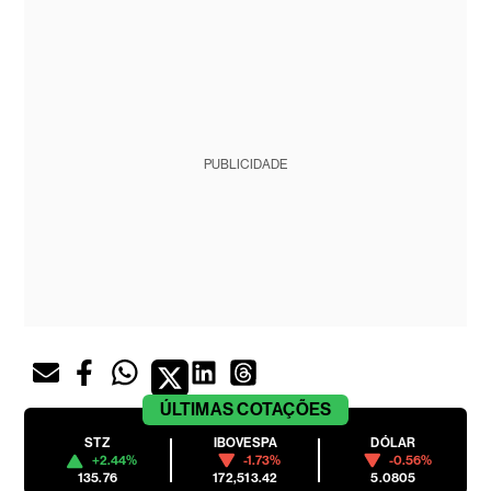
PUBLICIDADE
ÚLTIMAS
COTAÇÕES
STZ
IBOVESPA
DÓLAR
+2.44%
-1.73%
-0.56%
135.76
172,513.42
5.0805