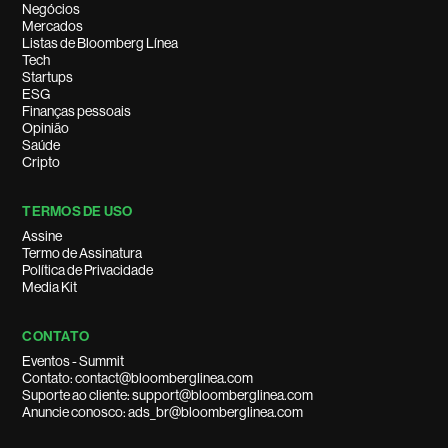
Negócios
Mercados
Listas de Bloomberg Línea
Tech
Startups
ESG
Finanças pessoais
Opinião
Saúde
Cripto
TERMOS DE USO
Assine
Termo de Assinatura
Política de Privacidade
Media Kit
CONTATO
Eventos - Summit
Contato: contact@bloomberglinea.com
Suporte ao cliente: support@bloomberglinea.com
Anuncie conosco: ads_br@bloomberglinea.com