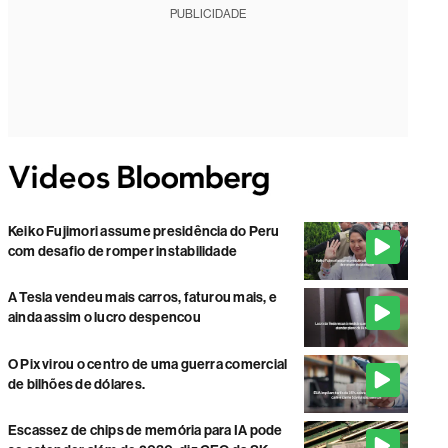
PUBLICIDADE
Keiko Fujimori assume presidência do Peru
com desafio de romper instabilidade
A Tesla vendeu mais carros, faturou mais, e
ainda assim o lucro despencou
O Pix virou o centro de uma guerra comercial
de bilhões de dólares.
Escassez de chips de memória para IA pode