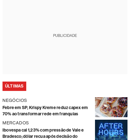
PUBLICIDADE
ÚLTIMAS
NEGÓCIOS
Febre em SP, Krispy Kreme reduz capex em
70% ao transformar rede em franquias
MERCADOS
Ibovespa cai 1,23% com pressão de Vale e
Bradesco; dólar recua após decisão do