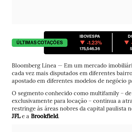
IBOVESPA
D
-1.23%
ÚLTIMAS
COTAÇÕES
175,546.36
5
Bloomberg Línea — Em um mercado imobiliári
cada vez mais disputados em diferentes bairr
apostado em diferentes modelos de negócio pa
O segmento conhecido como multifamily – de 
exclusivamente para locação – continua a atrai
restringe às áreas nobres da capital paulista
JFL
e a
Brookfield
.