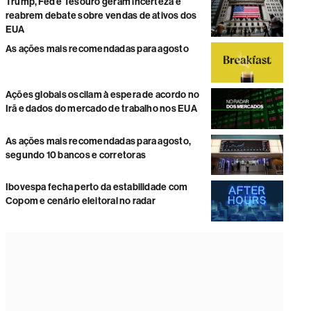
Trump, Fed e Tesouro geram incerteza e
reabrem debate sobre vendas de ativos dos
EUA
As ações mais recomendadas para agosto
Ações globais oscilam à espera de acordo no
Irã e dados do mercado de trabalho nos EUA
As ações mais recomendadas para agosto,
segundo 10 bancos e corretoras
Ibovespa fecha perto da estabilidade com
Copom e cenário eleitoral no radar