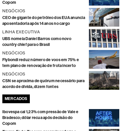
Copom
NEGÓCIOS
CEO de gigante do petróleo dos EUA anuncia
aposentadoria após 14 anos no cargo
LINHA EXECUTIVA
UBS nomeia Daniel Barros como novo
country chief para o Brasil
NEGÓCIOS
Flybondi reduz número de voos em 75% e
tem plano de renovação de frota incerto
NEGÓCIOS
CSN se aproxima de quórum necessário para
acordo de dívida, dizem fontes
MERCADOS
Ibovespa cai 1,23% com pressão de Vale e
Bradesco; dólar recua após decisão do
Copom