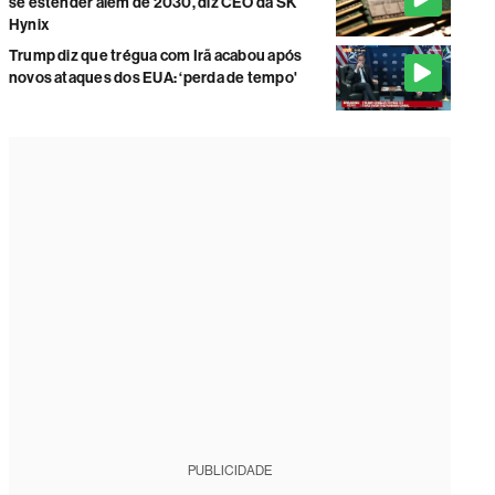
se estender além de 2030, diz CEO da SK
Hynix
Trump diz que trégua com Irã acabou após
novos ataques dos EUA: ‘perda de tempo'
PUBLICIDADE