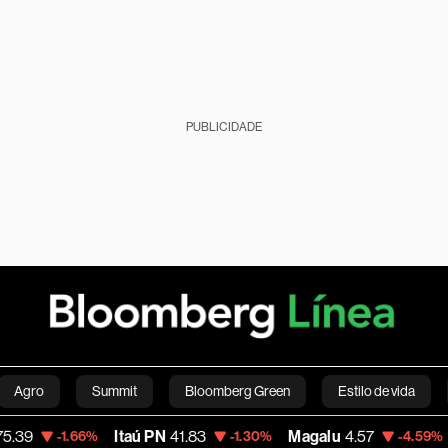
PUBLICIDADE
Agro
Summit
Bloomberg Green
Estilo de vida
Itaú PN
41.83
Magalu
4.57
Bitcoin
1.66%
-1.30%
-4.59%
nanças pessoais
Viagens
Internacional
Brasil
S