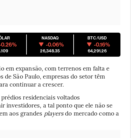
ÓLAR
NASDAQ
BTC/USD
-0.26%
-0.06%
-0.16%
.109
26,348.35
64,291.26
o em expansão, com terrenos em falta e
os de São Paulo, empresas do setor têm
ra continuar a crescer.
prédios residenciais voltados
r investidores, a tal ponto que ele não se
 nem aos grandes
players
do mercado como a