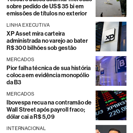
sobre pedido de US$ 35 bi em
emissões de títulos no exterior
LINHA EXECUTIVA
XP Asset mira carteira
administrada no varejo ao bater
R$ 300 bilhões sob gestão
MERCADOS
Pior falha técnica de sua história
coloca em evidência monopólio
da B3
MERCADOS
Ibovespa recua na contramão de
Wall Street após payroll fraco;
dólar cai a R$ 5,09
INTERNACIONAL