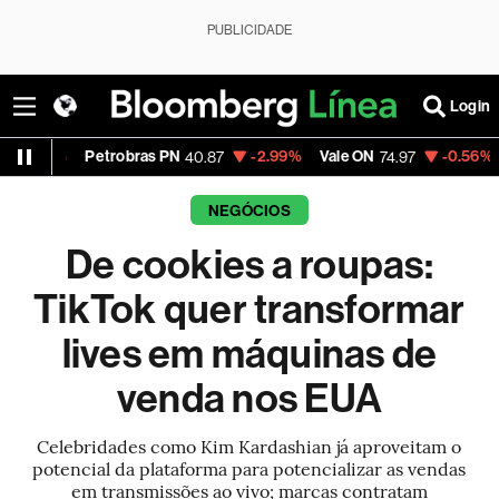
PUBLICIDADE
Login
Petrobras PN
-2.99%
Vale ON
-0.56%
Itaú PN
40.87
74.97
40
NEGÓCIOS
De cookies a roupas:
TikTok quer transformar
lives em máquinas de
venda nos EUA
Celebridades como Kim Kardashian já aproveitam o
potencial da plataforma para potencializar as vendas
em transmissões ao vivo; marcas contratam