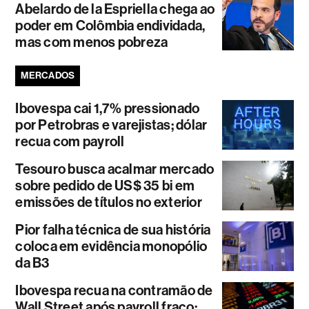
Abelardo de la Espriella chega ao
poder em Colômbia endividada,
mas com menos pobreza
MERCADOS
Ibovespa cai 1,7% pressionado
por Petrobras e varejistas; dólar
recua com payroll
Tesouro busca acalmar mercado
sobre pedido de US$ 35 bi em
emissões de títulos no exterior
Pior falha técnica de sua história
coloca em evidência monopólio
da B3
Ibovespa recua na contramão de
Wall Street após payroll fraco;