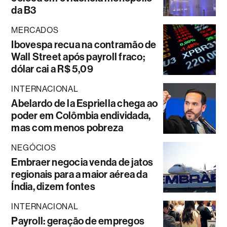
da B3
MERCADOS
Ibovespa recua na contramão de
Wall Street após payroll fraco;
dólar cai a R$ 5,09
INTERNACIONAL
Abelardo de la Espriella chega ao
poder em Colômbia endividada,
mas com menos pobreza
NEGÓCIOS
Embraer negocia venda de jatos
regionais para a maior aérea da
Índia, dizem fontes
INTERNACIONAL
Payroll: geração de empregos