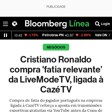
PUBLICIDADE
Login
-1.73%
Petrobras PN
-2.99%
Vale ON
-0.
.42
40.87
74.97
NEGÓCIOS
Cristiano Ronaldo
compra 'fatia relevante’
da LiveModeTV, ligada à
CazéTV
Compra de fatia do jogador português na empresa
ligada à CazéTV reforça a aposta em transmissões
esportivas gratuitas via YouTube antes da Copa de