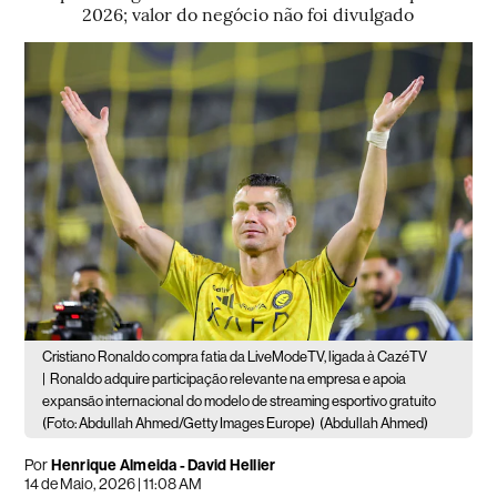
2026; valor do negócio não foi divulgado
Cristiano Ronaldo compra fatia da LiveModeTV, ligada à CazéTV
|
Ronaldo adquire participação relevante na empresa e apoia
expansão internacional do modelo de streaming esportivo gratuito
(Foto: Abdullah Ahmed/Getty Images Europe)
(Abdullah Ahmed)
Por
Henrique Almeida - David Hellier
14 de Maio, 2026 | 11:08 AM