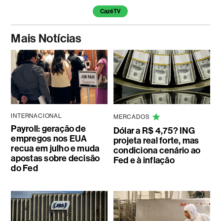
CazéTV
Mais Notícias
INTERNACIONAL
MERCADOS
Payroll: geração de
Dólar a R$ 4,75? ING
empregos nos EUA
projeta real forte, mas
recua em julho e muda
condiciona cenário ao
apostas sobre decisão
Fed e à inflação
do Fed