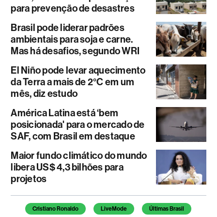
para prevenção de desastres
Brasil pode liderar padrões
ambientais para soja e carne.
Mas há desafios, segundo WRI
El Niño pode levar aquecimento
da Terra a mais de 2°C em um
mês, diz estudo
América Latina está ‘bem
posicionada' para o mercado de
SAF, com Brasil em destaque
Maior fundo climático do mundo
libera US$ 4,3 bilhões para
projetos
Temas deste artigo
Cristiano Ronaldo
LiveMode
Últimas Brasil