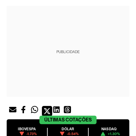
PUBLICIDADE
ÚLTIMAS
COTAÇÕES
IBOVESPA
DÓLAR
NASDAQ
-1.73%
-0.54%
+1.30%