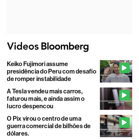
Keiko Fujimori assume
presidência do Peru com desafio
de romper instabilidade
A Tesla vendeu mais carros,
faturou mais, e ainda assim o
lucro despencou
O Pix virou o centro de uma
guerra comercial de bilhões de
dólares.