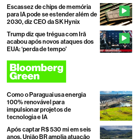
Escassez de chips de memória
para IA pode se estender além de
2030, diz CEO da SK Hynix
Trump diz que trégua com Irã
acabou após novos ataques dos
EUA: ‘perda de tempo'
Como o Paraguai usa energia
100% renovável para
impulsionar projetos de
tecnologia e IA
Após captar R$ 530 mi em seis
anos, União BR amplia atuação