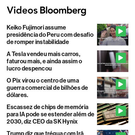
Keiko Fujimori assume
presidência do Peru com desafio
de romper instabilidade
A Tesla vendeu mais carros,
faturou mais, e ainda assim o
lucro despencou
O Pix virou o centro de uma
guerra comercial de bilhões de
dólares.
Escassez de chips de memória
para IA pode se estender além de
2030, diz CEO da SK Hynix
Trump diz que trégua com Irã