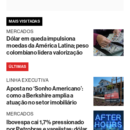
MAIS VISITADAS
MERCADOS
Dólar em queda impulsiona
moedas da América Latina; peso
colombiano lidera valorização
ÚLTIMAS
LINHA EXECUTIVA
Aposta no ‘Sonho Americano’:
como a Berkshire amplia a
atuação no setor imobiliário
MERCADOS
Ibovespa cai 1,7% pressionado
por Petrobras e varejistas; dólar