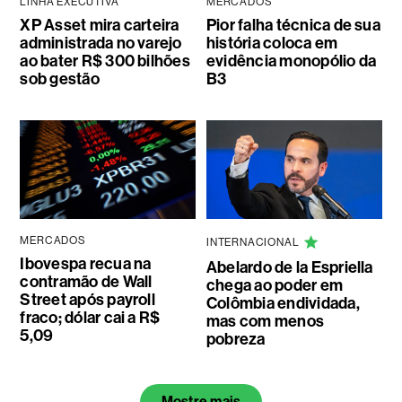
LINHA EXECUTIVA
MERCADOS
XP Asset mira carteira
Pior falha técnica de sua
administrada no varejo
história coloca em
ao bater R$ 300 bilhões
evidência monopólio da
sob gestão
B3
MERCADOS
INTERNACIONAL
Ibovespa recua na
Abelardo de la Espriella
contramão de Wall
chega ao poder em
Street após payroll
Colômbia endividada,
fraco; dólar cai a R$
mas com menos
5,09
pobreza
Mostre mais