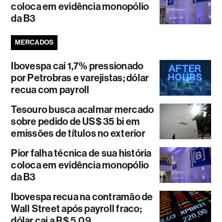
coloca em evidência monopólio
da B3
MERCADOS
Ibovespa cai 1,7% pressionado
por Petrobras e varejistas; dólar
recua com payroll
Tesouro busca acalmar mercado
sobre pedido de US$ 35 bi em
emissões de títulos no exterior
Pior falha técnica de sua história
coloca em evidência monopólio
da B3
Ibovespa recua na contramão de
Wall Street após payroll fraco;
dólar cai a R$ 5,09