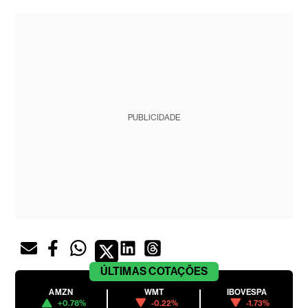
PUBLICIDADE
ÚLTIMAS
COTAÇÕES
AMZN
WMT
IBOVESPA
+0.78%
-0.22%
-1.73%