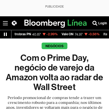
PUBLICIDADE
Login
s PN
-2.99%
Vale ON
-0.56%
Itaú PN
-2
40.87
74.97
40.75
NEGÓCIOS
Com o Prime Day,
negócio de varejo da
Amazon volta ao radar de
Wall Street
Período promocional de compras tende a trazer um
crescimento robusto para a companhia; nos últimos
anos, investidores se voltaram mais para o negócio de