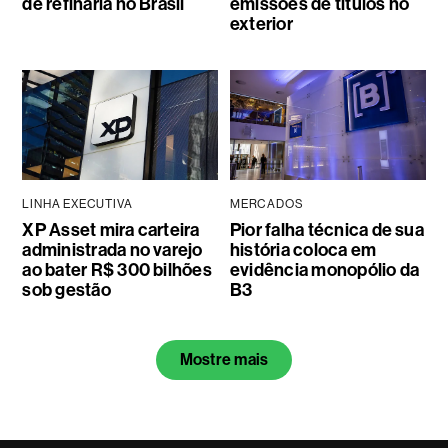
de refinaria no Brasil
emissões de títulos no
exterior
LINHA EXECUTIVA
MERCADOS
XP Asset mira carteira
Pior falha técnica de sua
administrada no varejo
história coloca em
ao bater R$ 300 bilhões
evidência monopólio da
sob gestão
B3
Mostre mais