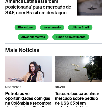
América Latina está ‘bem
posicionada' para o mercado de
SAF, com Brasil em destaque
Temas deste artigo
Blackstone
Investimento
Últimas Brasil
Ativos alternativos
Fundo de investimento
Mais Notícias
NEGÓCIOS
BRASIL
Petrobras vê
Tesouro busca acalmar
oportunidades com gás
mercado sobre pedido
na Colômbia e recompra
de US$ 35 bi em