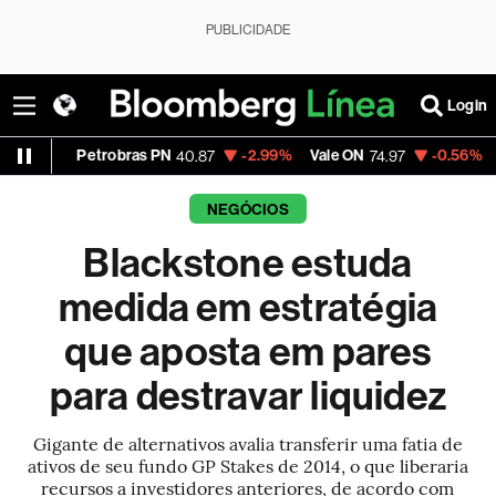
PUBLICIDADE
Login
robras PN
-2.99%
Vale ON
-0.56%
Itaú PN
40.87
74.97
40.75
NEGÓCIOS
Blackstone estuda
medida em estratégia
que aposta em pares
para destravar liquidez
Gigante de alternativos avalia transferir uma fatia de
ativos de seu fundo GP Stakes de 2014, o que liberaria
recursos a investidores anteriores, de acordo com