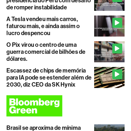
presidência do Peru com desafio
de romper instabilidade
A Tesla vendeu mais carros,
faturou mais, e ainda assim o
lucro despencou
O Pix virou o centro de uma
guerra comercial de bilhões de
dólares.
Escassez de chips de memória
para IA pode se estender além de
2030, diz CEO da SK Hynix
Brasil se aproxima de mínima