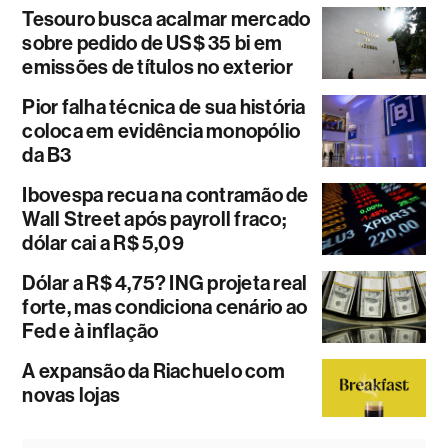
Tesouro busca acalmar mercado
sobre pedido de US$ 35 bi em
emissões de títulos no exterior
Pior falha técnica de sua história
coloca em evidência monopólio
da B3
Ibovespa recua na contramão de
Wall Street após payroll fraco;
dólar cai a R$ 5,09
Dólar a R$ 4,75? ING projeta real
forte, mas condiciona cenário ao
Fed e à inflação
A expansão da Riachuelo com
novas lojas