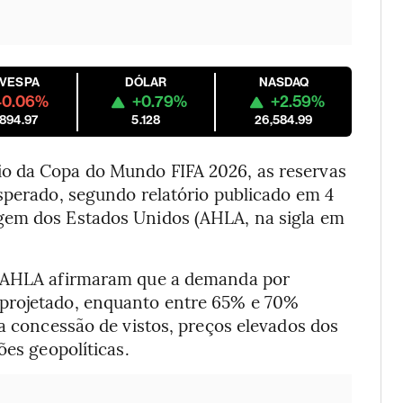
OVESPA
DÓLAR
NASDAQ
-0.06%
+0.79%
+2.59%
,894.97
5.128
26,584.99
o da Copa do Mundo FIFA 2026, as reservas
sperado, segundo relatório publicado em 4
gem dos Estados Unidos (AHLA, na sigla em
a AHLA afirmaram que a demanda por
 projetado, enquanto entre 65% e 70%
na concessão de vistos, preços elevados dos
ões geopolíticas.