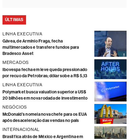
ÚLTIMAS
LINHA EXECUTIVA
Gávea, de Armínio Fraga, fecha
multimercados e transfere fundos para
Bradesco Asset
MERCADOS
Ibovespa fecha em leve queda pressionado
por recuo da Petrobras; dólar sobe a R$ 5,13
LINHA EXECUTIVA
Polymarket busca valuation superior a US$
20 bilhões em nova rodada de investimento
NEGÓCIOS
McDonald’s nomeia nova chefe para os EUA
após desaceleração das vendas no país
INTERNACIONAL
Brasil fica atrás de México e Argentina em