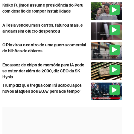
Keiko Fujimori assume presidência do Peru
com desafio de romper instabilidade
A Tesla vendeu mais carros, faturou mais, e
ainda assim o lucro despencou
O Pix virou o centro de uma guerra comercial
de bilhões de dólares.
Escassez de chips de memória para IA pode
se estender além de 2030, diz CEO da SK
Hynix
Trump diz que trégua com Irã acabou após
novos ataques dos EUA: ‘perda de tempo'