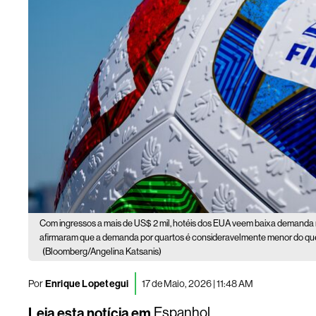
Com ingressos a mais de US$ 2 mil, hotéis dos EUA veem baixa demanda 
afirmaram que a demanda por quartos é consideravelmente menor do que 
(Bloomberg/Angelina Katsanis)
Por
Enrique Lopetegui
17 de Maio, 2026 | 11:48 AM
Leia esta notícia em
Espanhol