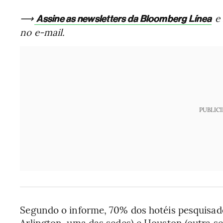
⟶
e 
Assine as newsletters da Bloomberg Línea
no e-mail.
PUBLIC
Segundo o informe, 70% dos hotéis pesquisad
Arlington, uma das sedes) e Houston (outra s