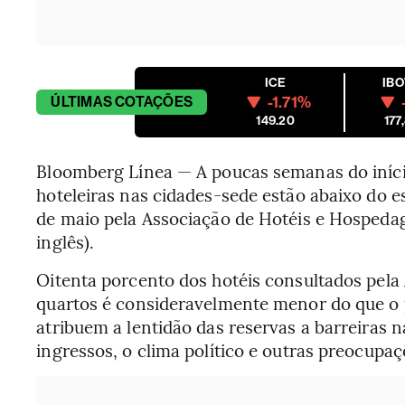
ICE
IB
-1.71%
ÚLTIMAS
COTAÇÕES
149.20
177
Bloomberg Línea — A poucas semanas do iníci
hoteleiras nas cidades-sede estão abaixo do e
de maio pela Associação de Hotéis e Hospeda
inglês).
Oitenta porcento dos hotéis consultados pel
quartos é consideravelmente menor do que o
atribuem a lentidão das reservas a barreiras 
ingressos, o clima político e outras preocupaç