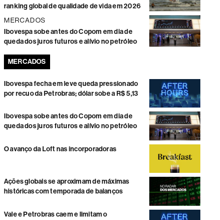
ranking global de qualidade de vida em 2026
MERCADOS
Ibovespa sobe antes do Copom em dia de
queda dos juros futuros e alívio no petróleo
MERCADOS
Ibovespa fecha em leve queda pressionado
por recuo da Petrobras; dólar sobe a R$ 5,13
Ibovespa sobe antes do Copom em dia de
queda dos juros futuros e alívio no petróleo
O avanço da Loft nas incorporadoras
Ações globais se aproximam de máximas
históricas com temporada de balanços
Vale e Petrobras caem e limitam o