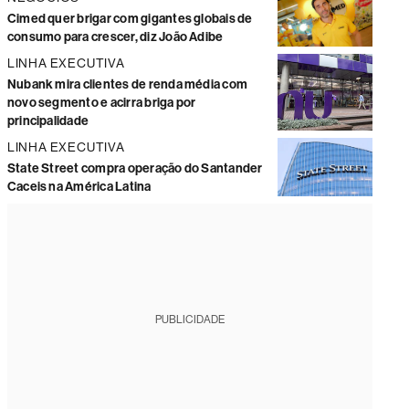
Cimed quer brigar com gigantes globais de
consumo para crescer, diz João Adibe
LINHA EXECUTIVA
Nubank mira clientes de renda média com
novo segmento e acirra briga por
principalidade
LINHA EXECUTIVA
State Street compra operação do Santander
Caceis na América Latina
PUBLICIDADE