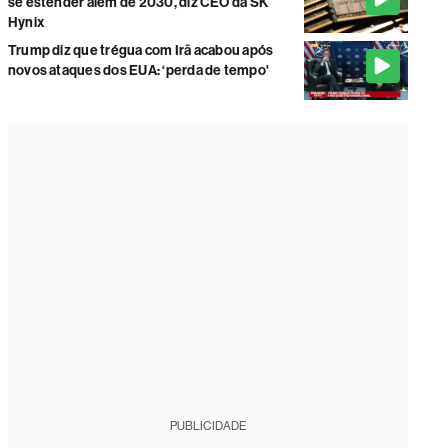
se estender além de 2030, diz CEO da SK
Hynix
Trump diz que trégua com Irã acabou após
novos ataques dos EUA: ‘perda de tempo'
PUBLICIDADE