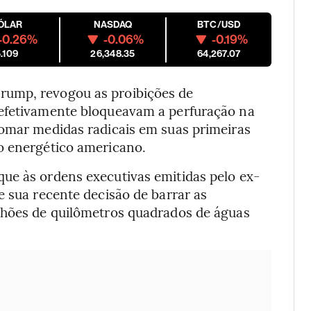
ÓLAR
NASDAQ
BTC/USD
-0.26%
-0.06%
-0.19%
.109
26,348.35
64,267.07
rump, revogou as proibições de
efetivamente bloqueavam a perfuração na
tomar medidas radicais em suas primeiras
o energético americano.
ue às ordens executivas emitidas pelo ex-
e sua recente decisão de barrar as
lhões de quilômetros quadrados de águas