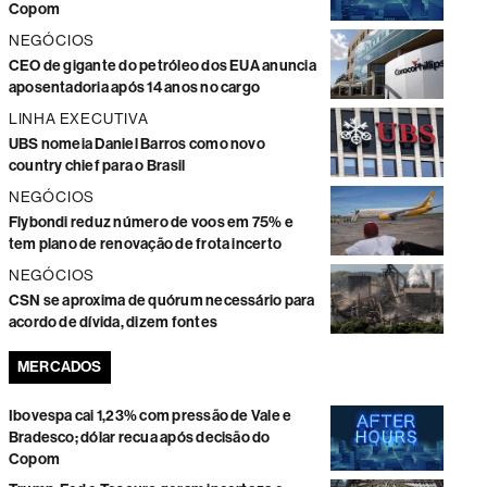
Copom
NEGÓCIOS
CEO de gigante do petróleo dos EUA anuncia
aposentadoria após 14 anos no cargo
LINHA EXECUTIVA
UBS nomeia Daniel Barros como novo
country chief para o Brasil
NEGÓCIOS
Flybondi reduz número de voos em 75% e
tem plano de renovação de frota incerto
NEGÓCIOS
CSN se aproxima de quórum necessário para
acordo de dívida, dizem fontes
MERCADOS
Ibovespa cai 1,23% com pressão de Vale e
Bradesco; dólar recua após decisão do
Copom