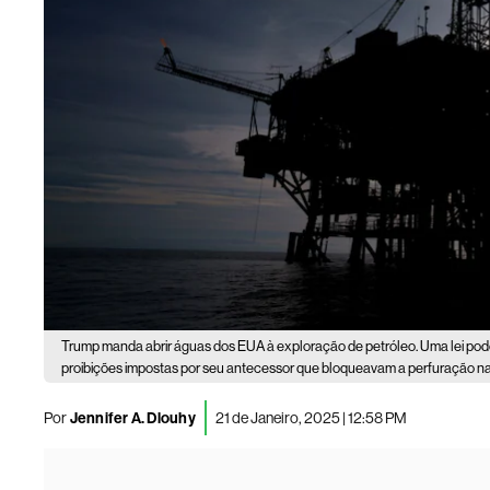
Trump manda abrir águas dos EUA à exploração de petróleo. Uma lei pode
proibições impostas por seu antecessor que bloqueavam a perfuração na 
Por
Jennifer A. Dlouhy
21 de Janeiro, 2025 | 12:58 PM