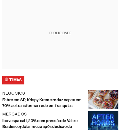
PUBLICIDADE
ÚLTIMAS
NEGÓCIOS
Febre em SP, Krispy Kreme reduz capex em
70% ao transformar rede em franquias
MERCADOS
Ibovespa cai 1,23% com pressão de Vale e
Bradesco; dólar recua após decisão do