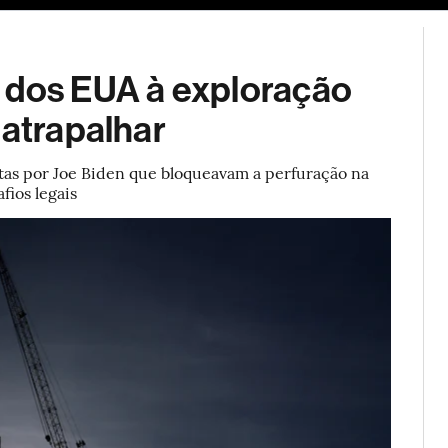
ESG
Soluções de publicidade
Bloomberg Línea
Assina
 dos EUA à exploração
 atrapalhar
tas por Joe Biden que bloqueavam a perfuração na
fios legais