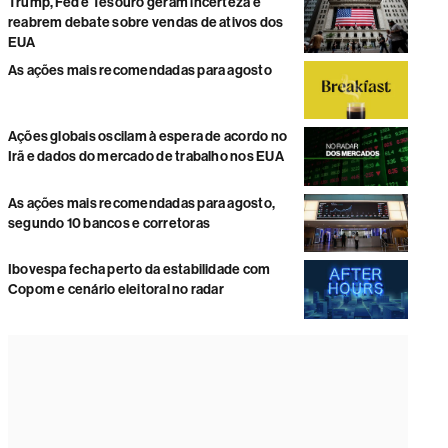
Trump, Fed e Tesouro geram incerteza e
reabrem debate sobre vendas de ativos dos
EUA
As ações mais recomendadas para agosto
Ações globais oscilam à espera de acordo no
Irã e dados do mercado de trabalho nos EUA
As ações mais recomendadas para agosto,
segundo 10 bancos e corretoras
Ibovespa fecha perto da estabilidade com
Copom e cenário eleitoral no radar