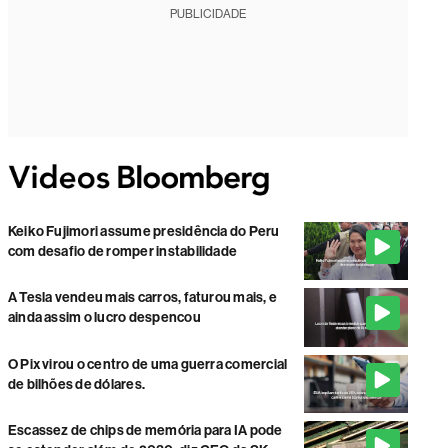
PUBLICIDADE
Keiko Fujimori assume presidência do Peru
com desafio de romper instabilidade
A Tesla vendeu mais carros, faturou mais, e
ainda assim o lucro despencou
O Pix virou o centro de uma guerra comercial
de bilhões de dólares.
Escassez de chips de memória para IA pode