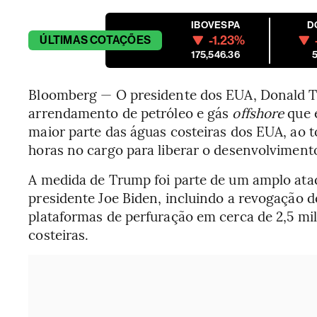
IBOVESPA
D
-1.23%
ÚLTIMAS
COTAÇÕES
175,546.36
5
Bloomberg — O presidente dos EUA, Donald T
arrendamento de petróleo e gás
offshore
que 
maior parte das águas costeiras dos EUA, ao 
horas no cargo para liberar o desenvolviment
A medida de Trump foi parte de um amplo ataq
presidente Joe Biden, incluindo a revogação d
plataformas de perfuração em cerca de 2,5 mi
costeiras.