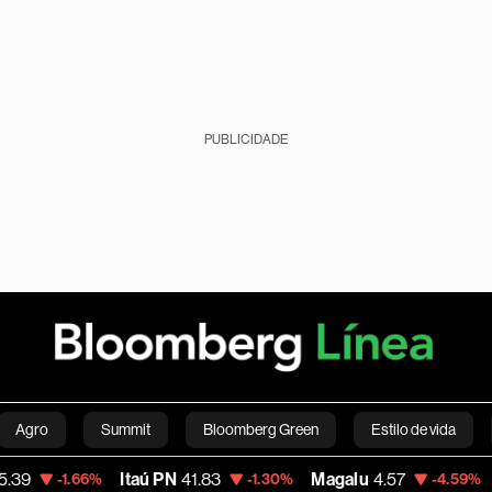
PUBLICIDADE
Agro
Summit
Bloomberg Green
Estilo de vida
Itaú PN
41.83
Magalu
4.57
Bitcoin
1.66%
-1.30%
-4.59%
nanças pessoais
Viagens
Internacional
Brasil
S