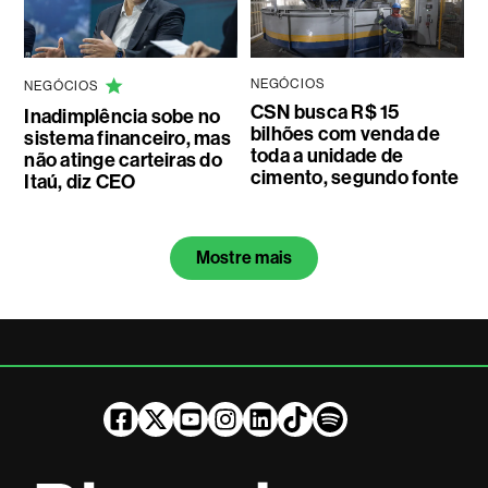
NEGÓCIOS
NEGÓCIOS
CSN busca R$ 15
Inadimplência sobe no
bilhões com venda de
sistema financeiro, mas
toda a unidade de
não atinge carteiras do
cimento, segundo fonte
Itaú, diz CEO
Mostre mais