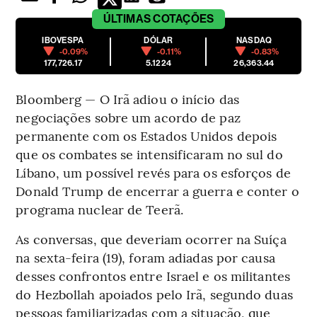
ÚLTIMAS
COTAÇÕES
IBOVESPA
DÓLAR
NASDAQ
-0.09%
-0.11%
-0.83%
177,726.17
5.1224
26,363.44
Bloomberg — O Irã adiou o início das
negociações sobre um acordo de paz
permanente com os Estados Unidos depois
que os combates se intensificaram no sul do
Líbano, um possível revés para os esforços de
Donald Trump de encerrar a guerra e conter o
programa nuclear de Teerã.
As conversas, que deveriam ocorrer na Suíça
na sexta-feira (19), foram adiadas por causa
desses confrontos entre Israel e os militantes
do Hezbollah apoiados pelo Irã, segundo duas
pessoas familiarizadas com a situação, que