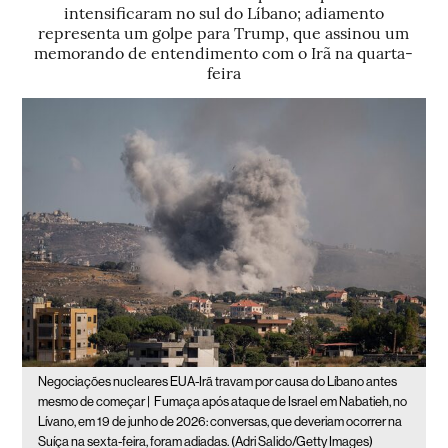
intensificaram no sul do Líbano; adiamento
representa um golpe para Trump, que assinou um
memorando de entendimento com o Irã na quarta-
feira
Negociações nucleares EUA-Irã travam por causa do Líbano antes
mesmo de começar |
Fumaça após ataque de Israel em Nabatieh, no
Lívano, em 19 de junho de 2026: conversas, que deveriam ocorrer na
Suíça na sexta-feira, foram adiadas. (Adri Salido/Getty Images)