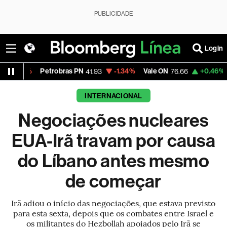
PUBLICIDADE
Login
Petrobras PN
-1.34%
Vale ON
+0.46%
Itaú PN
41.93
76.66
42
INTERNACIONAL
Negociações nucleares
EUA-Irã travam por causa
do Líbano antes mesmo
de começar
Irã adiou o início das negociações, que estava previsto
para esta sexta, depois que os combates entre Israel e
os militantes do Hezbollah apoiados pelo Irã se