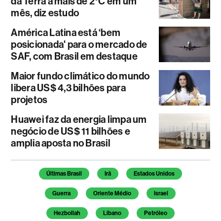
da Terra a mais de 2°C em um
mês, diz estudo
América Latina está ‘bem
posicionada' para o mercado de
SAF, com Brasil em destaque
Maior fundo climático do mundo
libera US$ 4,3 bilhões para
projetos
Huawei faz da energia limpa um
negócio de US$ 11 bilhões e
amplia aposta no Brasil
Temas deste artigo
Últimas Brasil
Irã
Estados Unidos
Guerra
Oriente Médio
Israel
Hezbollah
Líbano
Petróleo