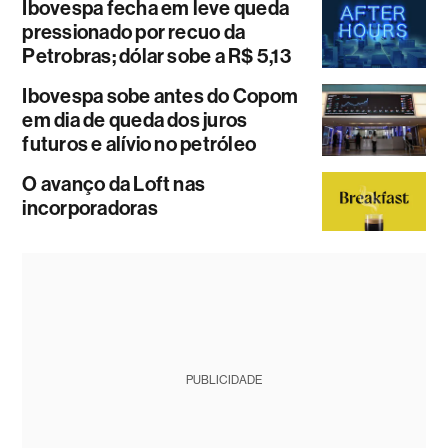
Ibovespa fecha em leve queda
pressionado por recuo da
Petrobras; dólar sobe a R$ 5,13
Ibovespa sobe antes do Copom
em dia de queda dos juros
futuros e alívio no petróleo
O avanço da Loft nas
incorporadoras
PUBLICIDADE