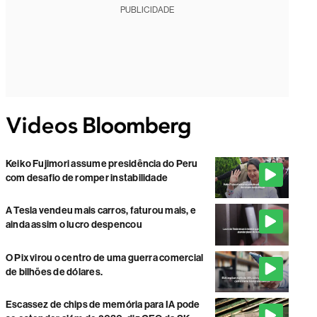
PUBLICIDADE
Keiko Fujimori assume presidência do Peru
com desafio de romper instabilidade
A Tesla vendeu mais carros, faturou mais, e
ainda assim o lucro despencou
O Pix virou o centro de uma guerra comercial
de bilhões de dólares.
Escassez de chips de memória para IA pode