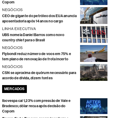
Copom
NEGÓCIOS
CEO de gigante do petróleo dos EUA anuncia
aposentadoria após 14 anos no cargo
LINHA EXECUTIVA
UBS nomeia Daniel Barros como novo
country chief para o Brasil
NEGÓCIOS
Flybondi reduz número de voos em 75% e
tem plano de renovação de frota incerto
NEGÓCIOS
CSN se aproxima de quórum necessário para
acordo de dívida, dizem fontes
MERCADOS
Ibovespa cai 1,23% com pressão de Vale e
Bradesco; dólar recua após decisão do
Copom