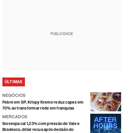
PUBLICIDADE
ÚLTIMAS
NEGÓCIOS
Febre em SP, Krispy Kreme reduz capex em
70% ao transformar rede em franquias
MERCADOS
Ibovespa cai 1,23% com pressão de Vale e
Bradesco; dólar recua após decisão do