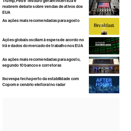
Trump, Fed e Tesouro geram incerteza e
reabrem debate sobre vendas de ativos dos
EUA
As ações mais recomendadas para agosto
Ações globais oscilam à espera de acordo no
Irã e dados do mercado de trabalho nos EUA
As ações mais recomendadas para agosto,
segundo 10 bancos e corretoras
Ibovespa fecha perto da estabilidade com
Copom e cenário eleitoral no radar