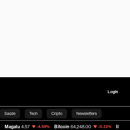
Login
Saúde
Tech
Cripto
Newsletters
u
4.57
Bitcoin
64,248.00
Ibov
175,546.36
-4.59%
-0.22%
tartups
Linha Executiva
Opinião
Vídeos