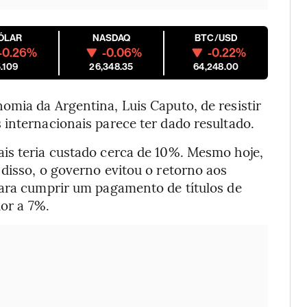
ÓLAR
NASDAQ
BTC/USD
-0.26%
-0.06%
-0.22%
.109
26,348.35
64,248.00
omia da Argentina, Luis Caputo, de resistir
internacionais parece ter dado resultado.
is teria custado cerca de 10%. Mesmo hoje,
disso, o governo evitou o retorno aos
para cumprir um pagamento de títulos de
ior a 7%.