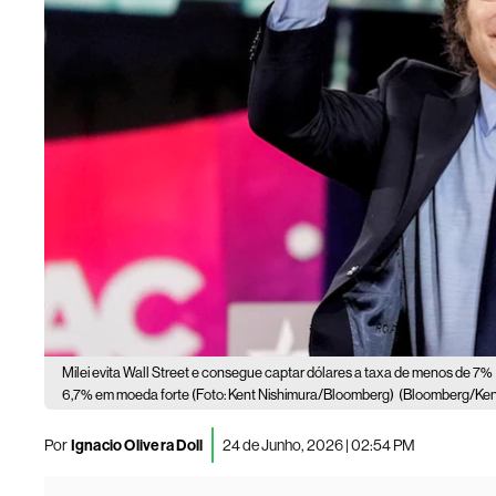
Milei evita Wall Street e consegue captar dólares a taxa de menos de 7% 
6,7% em moeda forte (Foto: Kent Nishimura/Bloomberg)
(Bloomberg/Ken
Por
Ignacio Olivera Doll
24 de Junho, 2026 | 02:54 PM