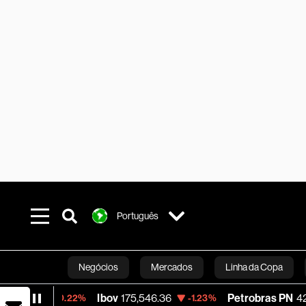
Português
Negócios
Mercados
Linha da Copa
Ibov
175,546.36
Petrobras PN
42.13
-0.22%
-1.23%
+0
Línea Studios
Podcasts
Inovação
Fi