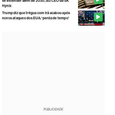
se estender além de 2030, diz CEO da SK
Hynix
Trump diz que trégua com Irã acabou após
novos ataques dos EUA: ‘perda de tempo'
PUBLICIDADE