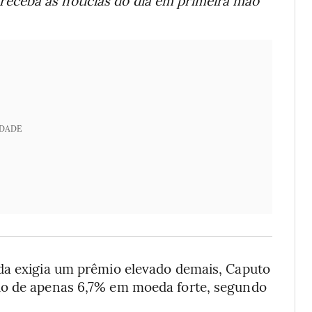
receba as notícias do dia em primeira mão
IDADE
da exigia um prêmio elevado demais, Caputo
io de apenas 6,7% em moeda forte, segundo