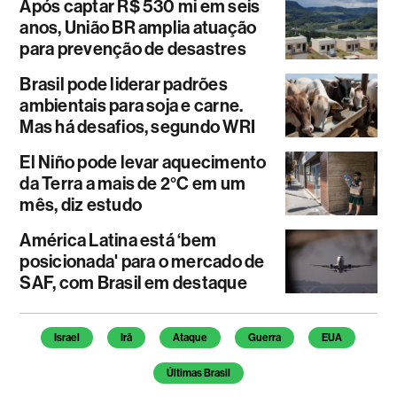
Após captar R$ 530 mi em seis
anos, União BR amplia atuação
para prevenção de desastres
Brasil pode liderar padrões
ambientais para soja e carne.
Mas há desafios, segundo WRI
El Niño pode levar aquecimento
da Terra a mais de 2°C em um
mês, diz estudo
América Latina está ‘bem
posicionada' para o mercado de
SAF, com Brasil em destaque
Temas deste artigo
Israel
Irã
Ataque
Guerra
EUA
Últimas Brasil