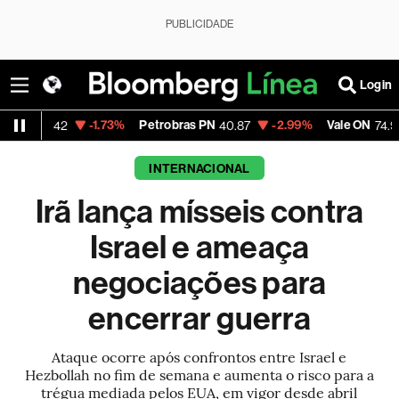
PUBLICIDADE
Login
-1.73%
Petrobras PN
-2.99%
Vale ON
-0.56
42
40.87
74.97
INTERNACIONAL
Irã lança mísseis contra
Israel e ameaça
negociações para
encerrar guerra
Ataque ocorre após confrontos entre Israel e
Hezbollah no fim de semana e aumenta o risco para a
trégua mediada pelos EUA, em vigor desde abril