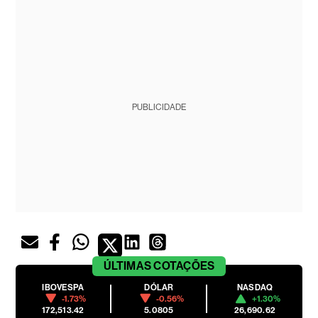
PUBLICIDADE
ÚLTIMAS
COTAÇÕES
IBOVESPA
DÓLAR
NASDAQ
-1.73%
-0.56%
+1.30%
172,513.42
5.0805
26,690.62