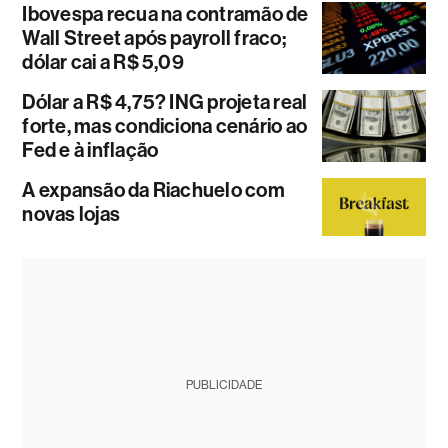
Ibovespa recua na contramão de
Wall Street após payroll fraco;
dólar cai a R$ 5,09
Dólar a R$ 4,75? ING projeta real
forte, mas condiciona cenário ao
Fed e à inflação
A expansão da Riachuelo com
novas lojas
PUBLICIDADE