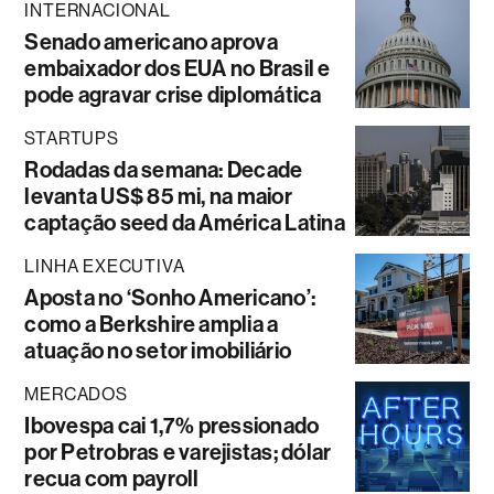
INTERNACIONAL
Senado americano aprova
embaixador dos EUA no Brasil e
pode agravar crise diplomática
STARTUPS
Rodadas da semana: Decade
levanta US$ 85 mi, na maior
captação seed da América Latina
LINHA EXECUTIVA
Aposta no ‘Sonho Americano’:
como a Berkshire amplia a
atuação no setor imobiliário
MERCADOS
Ibovespa cai 1,7% pressionado
por Petrobras e varejistas; dólar
recua com payroll