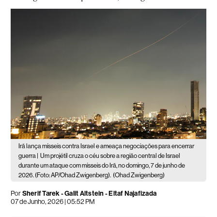
Irã lança mísseis contra Israel e ameaça negociações para encerrar
guerra |
Um projétil cruza o céu sobre a região central de Israel
durante um ataque com mísseis do Irã, no domingo, 7 de junho de
2026. (Foto: AP/Ohad Zwigenberg).
(Ohad Zwigenberg)
Por
Sherif Tarek - Galit Altstein - Eltaf Najafizada
07 de Junho, 2026 | 05:52 PM