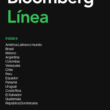
PAÍSES
América Latina e o mundo
Brasil
México
Argentina
Colombia
Venezuela
Chile
Peru
Equador
Panamá
Uruguai
Costa Rica
El Salvador
Guatemala
República Dominicana