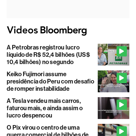
A Petrobras registrou lucro
líquido de R$ 52,4 bilhões (US$
10,4 bilhões) no segundo
Keiko Fujimori assume
presidência do Peru com desafio
de romper instabilidade
A Tesla vendeu mais carros,
faturou mais, e ainda assim o
lucro despencou
O Pix virou o centro de uma
guerra comercial de bilhões de