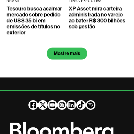
BRASIL
LINHA EXECUTIVA
Tesouro busca acalmar
XP Asset mira carteira
mercado sobre pedido
administrada no varejo
de US$ 35 bi em
ao bater R$ 300 bilhões
emissões de títulos no
sob gestão
exterior
Mostre mais