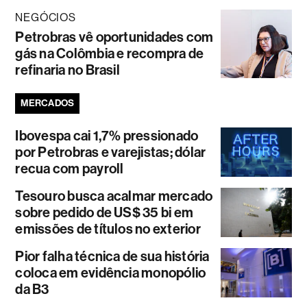
NEGÓCIOS
Petrobras vê oportunidades com
gás na Colômbia e recompra de
refinaria no Brasil
MERCADOS
Ibovespa cai 1,7% pressionado
por Petrobras e varejistas; dólar
recua com payroll
Tesouro busca acalmar mercado
sobre pedido de US$ 35 bi em
emissões de títulos no exterior
Pior falha técnica de sua história
coloca em evidência monopólio
da B3