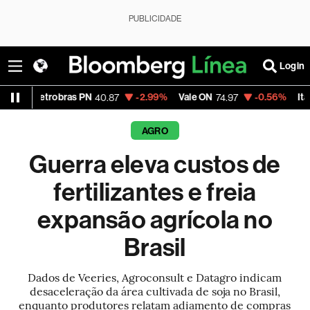
PUBLICIDADE
Login
bras PN
-2.99%
Vale ON
-0.56%
Itaú PN
40.87
74.97
40.75
AGRO
Guerra eleva custos de
fertilizantes e freia
expansão agrícola no
Brasil
Dados de Veeries, Agroconsult e Datagro indicam
desaceleração da área cultivada de soja no Brasil,
enquanto produtores relatam adiamento de compras