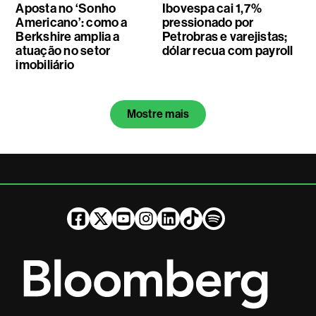
Aposta no ‘Sonho
Ibovespa cai 1,7%
Americano’: como a
pressionado por
Berkshire amplia a
Petrobras e varejistas;
atuação no setor
dólar recua com payroll
imobiliário
Mostre mais