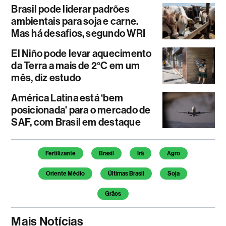
Brasil pode liderar padrões
ambientais para soja e carne.
Mas há desafios, segundo WRI
El Niño pode levar aquecimento
da Terra a mais de 2°C em um
mês, diz estudo
América Latina está ‘bem
posicionada' para o mercado de
SAF, com Brasil em destaque
Temas deste artigo
Fertilizante
Brasil
Irã
Agro
Oriente Médio
Últimas Brasil
Soja
Grãos
Mais Notícias