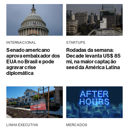
INTERNACIONAL
STARTUPS
Senado americano
Rodadas da semana:
aprova embaixador dos
Decade levanta US$ 85
EUA no Brasil e pode
mi, na maior captação
agravar crise
seed da América Latina
diplomática
LINHA EXECUTIVA
MERCADOS