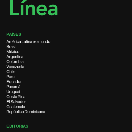
PAÍSES
América Latina e o mundo
Brasil
México
Argentina
Colombia
Venezuela
Chile
Peru
Equador
Panamá
Uruguai
Costa Rica
El Salvador
Guatemala
República Dominicana
EDITORIAS