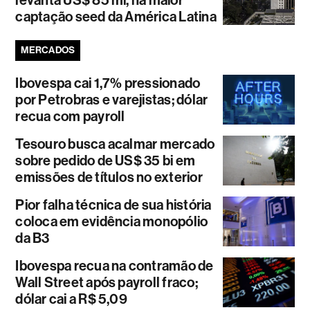
levanta US$ 85 mi, na maior
captação seed da América Latina
MERCADOS
Ibovespa cai 1,7% pressionado
por Petrobras e varejistas; dólar
recua com payroll
Tesouro busca acalmar mercado
sobre pedido de US$ 35 bi em
emissões de títulos no exterior
Pior falha técnica de sua história
coloca em evidência monopólio
da B3
Ibovespa recua na contramão de
Wall Street após payroll fraco;
dólar cai a R$ 5,09