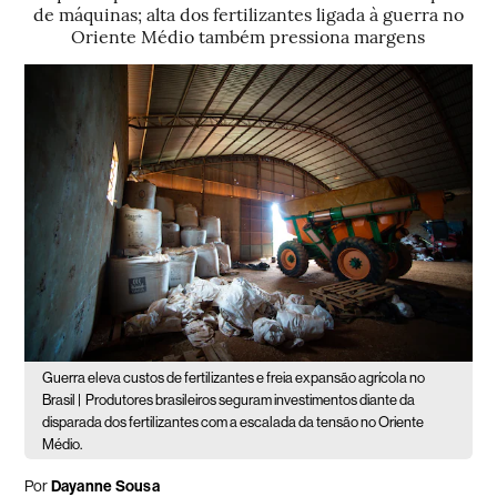
de máquinas; alta dos fertilizantes ligada à guerra no
Oriente Médio também pressiona margens
Guerra eleva custos de fertilizantes e freia expansão agrícola no
Brasil |
Produtores brasileiros seguram investimentos diante da
disparada dos fertilizantes com a escalada da tensão no Oriente
Médio.
Por
Dayanne Sousa