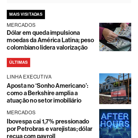
MAIS VISITADAS
MERCADOS
Dólar em queda impulsiona
moedas da América Latina; peso
colombiano lidera valorização
ÚLTIMAS
LINHA EXECUTIVA
Aposta no ‘Sonho Americano’:
como a Berkshire amplia a
atuação no setor imobiliário
MERCADOS
Ibovespa cai 1,7% pressionado
por Petrobras e varejistas; dólar
recua com payroll