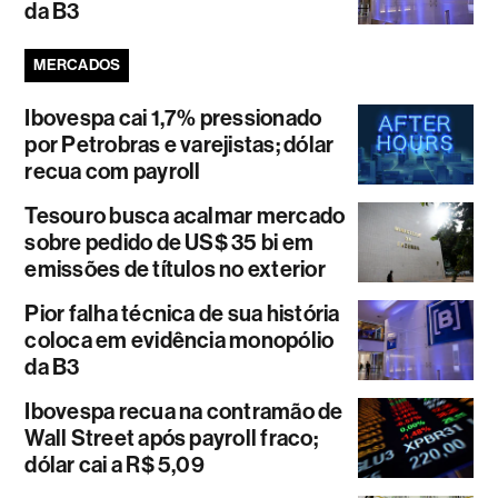
da B3
MERCADOS
Ibovespa cai 1,7% pressionado
por Petrobras e varejistas; dólar
recua com payroll
Tesouro busca acalmar mercado
sobre pedido de US$ 35 bi em
emissões de títulos no exterior
Pior falha técnica de sua história
coloca em evidência monopólio
da B3
Ibovespa recua na contramão de
Wall Street após payroll fraco;
dólar cai a R$ 5,09