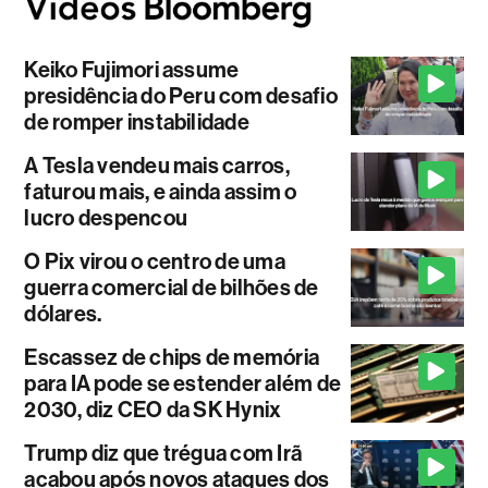
Keiko Fujimori assume
presidência do Peru com desafio
de romper instabilidade
A Tesla vendeu mais carros,
faturou mais, e ainda assim o
lucro despencou
O Pix virou o centro de uma
guerra comercial de bilhões de
dólares.
Escassez de chips de memória
para IA pode se estender além de
2030, diz CEO da SK Hynix
Trump diz que trégua com Irã
acabou após novos ataques dos