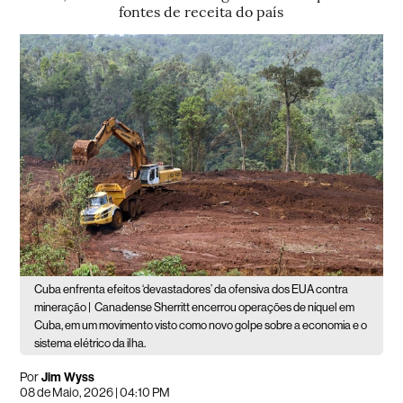
fontes de receita do país
Cuba enfrenta efeitos ‘devastadores’ da ofensiva dos EUA contra
mineração |
Canadense Sherritt encerrou operações de níquel em
Cuba, em um movimento visto como novo golpe sobre a economia e o
sistema elétrico da ilha.
Por
Jim Wyss
08 de Maio, 2026 | 04:10 PM