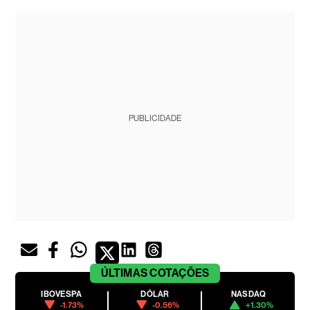
PUBLICIDADE
ÚLTIMAS
COTAÇÕES
IBOVESPA
DÓLAR
NASDAQ
-1.73%
-0.56%
+1.30%