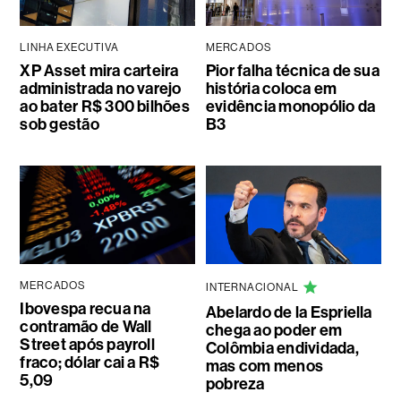
LINHA EXECUTIVA
MERCADOS
XP Asset mira carteira
Pior falha técnica de sua
administrada no varejo
história coloca em
ao bater R$ 300 bilhões
evidência monopólio da
sob gestão
B3
MERCADOS
INTERNACIONAL
Ibovespa recua na
Abelardo de la Espriella
contramão de Wall
chega ao poder em
Street após payroll
Colômbia endividada,
fraco; dólar cai a R$
mas com menos
5,09
pobreza