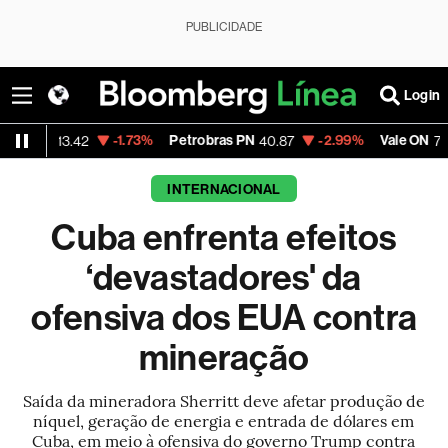
PUBLICIDADE
Login
-1.73%
Petrobras PN
-2.99%
Vale ON
-0
13.42
40.87
74.97
INTERNACIONAL
Cuba enfrenta efeitos
‘devastadores' da
ofensiva dos EUA contra
mineração
Saída da mineradora Sherritt deve afetar produção de
níquel, geração de energia e entrada de dólares em
Cuba, em meio à ofensiva do governo Trump contra