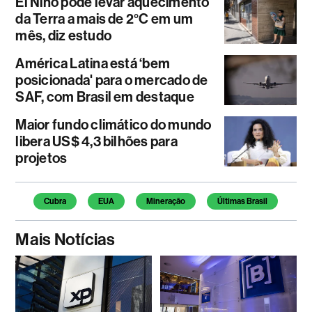
El Niño pode levar aquecimento
da Terra a mais de 2°C em um
mês, diz estudo
América Latina está ‘bem
posicionada' para o mercado de
SAF, com Brasil em destaque
Maior fundo climático do mundo
libera US$ 4,3 bilhões para
projetos
Temas deste artigo
Cubra
EUA
Mineração
Últimas Brasil
Mais Notícias