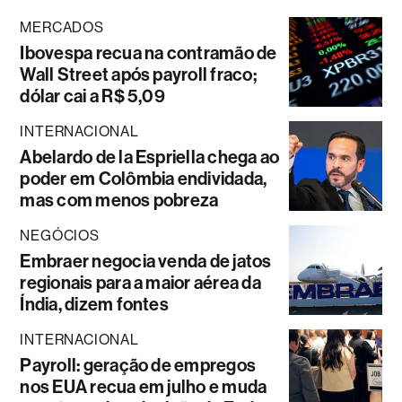
MERCADOS
Ibovespa recua na contramão de
Wall Street após payroll fraco;
dólar cai a R$ 5,09
INTERNACIONAL
Abelardo de la Espriella chega ao
poder em Colômbia endividada,
mas com menos pobreza
NEGÓCIOS
Embraer negocia venda de jatos
regionais para a maior aérea da
Índia, dizem fontes
INTERNACIONAL
Payroll: geração de empregos
nos EUA recua em julho e muda