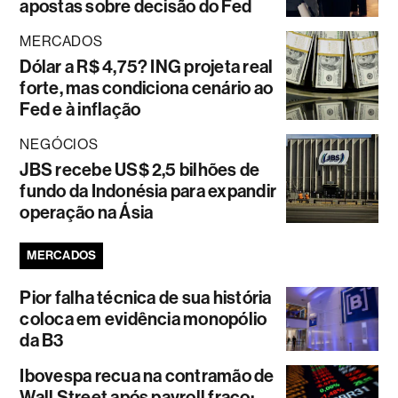
apostas sobre decisão do Fed
MERCADOS
Dólar a R$ 4,75? ING projeta real
forte, mas condiciona cenário ao
Fed e à inflação
NEGÓCIOS
JBS recebe US$ 2,5 bilhões de
fundo da Indonésia para expandir
operação na Ásia
MERCADOS
Pior falha técnica de sua história
coloca em evidência monopólio
da B3
Ibovespa recua na contramão de
Wall Street após payroll fraco;