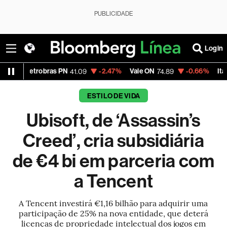
PUBLICIDADE
Login
Petrobras PN
-2.47%
Vale ON
-0.66%
Itaú PN
41.09
74.89
41.
ESTILO DE VIDA
Ubisoft, de ‘Assassin’s
Creed’, cria subsidiária
de €4 bi em parceria com
a Tencent
A Tencent investirá €1,16 bilhão para adquirir uma
participação de 25% na nova entidade, que deterá
licenças de propriedade intelectual dos jogos em