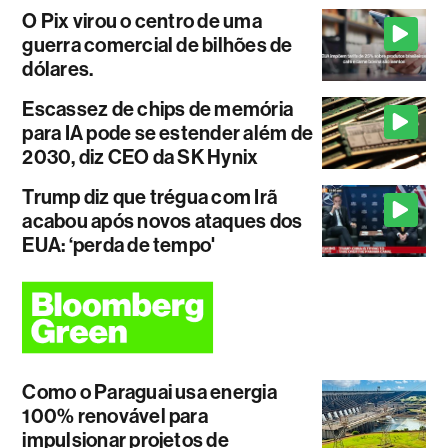
O Pix virou o centro de uma
guerra comercial de bilhões de
dólares.
Escassez de chips de memória
para IA pode se estender além de
2030, diz CEO da SK Hynix
Trump diz que trégua com Irã
acabou após novos ataques dos
EUA: ‘perda de tempo'
Como o Paraguai usa energia
100% renovável para
impulsionar projetos de