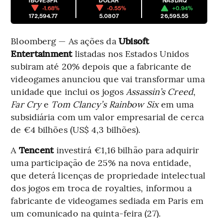
IBOVESPA
DÓLAR
NASDAQ
-1.68%
-0.55%
+0.94%
172,594.77
5.0807
26,595.55
Bloomberg — As ações da
Ubisoft
Entertainment
listadas nos Estados Unidos
subiram até 20% depois que a fabricante de
videogames anunciou que vai transformar uma
unidade que inclui os jogos
Assassin’s Creed
,
Far Cry
e
Tom Clancy’s Rainbow Six
em uma
subsidiária com um valor empresarial de cerca
de €4 bilhões (US$ 4,3 bilhões).
A
Tencent
investirá €1,16 bilhão para adquirir
uma participação de 25% na nova entidade,
que deterá licenças de propriedade intelectual
dos jogos em troca de royalties, informou a
fabricante de videogames sediada em Paris em
um comunicado na quinta-feira (27).