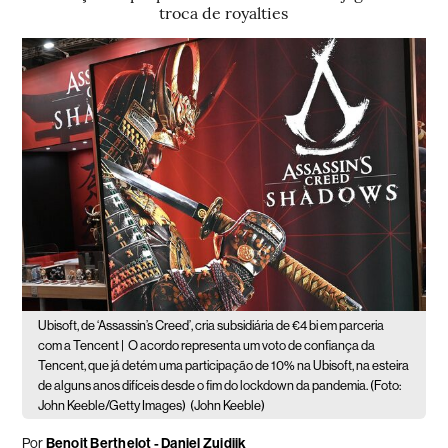
troca de royalties
Ubisoft, de ‘Assassin’s Creed’, cria subsidiária de €4 bi em parceria
com a Tencent |
O acordo representa um voto de confiança da
Tencent, que já detém uma participação de 10% na Ubisoft, na esteira
de alguns anos difíceis desde o fim do lockdown da pandemia. (Foto:
John Keeble/Getty Images)
(John Keeble)
Por
Benoit Berthelot - Daniel Zuidijk