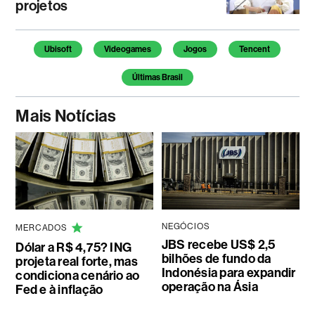
projetos
Temas deste artigo
Ubisoft
Videogames
Jogos
Tencent
Últimas Brasil
Mais Notícias
NEGÓCIOS
MERCADOS
JBS recebe US$ 2,5
Dólar a R$ 4,75? ING
bilhões de fundo da
projeta real forte, mas
Indonésia para expandir
condiciona cenário ao
operação na Ásia
Fed e à inflação